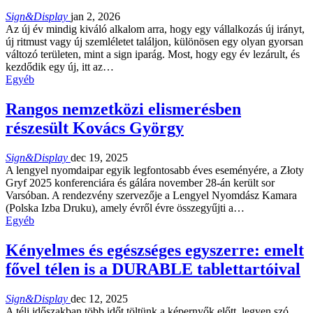
Sign&Display
jan 2, 2026
Az új év mindig kiváló alkalom arra, hogy egy vállalkozás új irányt,
új ritmust vagy új szemléletet találjon, különösen egy olyan gyorsan
változó területen, mint a sign iparág. Most, hogy egy év lezárult, és
kezdődik egy új, itt az…
Egyéb
Rangos nemzetközi elismerésben
részesült Kovács György
Sign&Display
dec 19, 2025
A lengyel nyomdaipar egyik legfontosabb éves eseményére, a Złoty
Gryf 2025 konferenciára és gálára november 28-án került sor
Varsóban. A rendezvény szervezője a Lengyel Nyomdász Kamara
(Polska Izba Druku), amely évről évre összegyűjti a…
Egyéb
Kényelmes és egészséges egyszerre: emelt
fővel télen is a DURABLE tablettartóival
Sign&Display
dec 12, 2025
A téli időszakban több időt töltünk a képernyők előtt, legyen szó