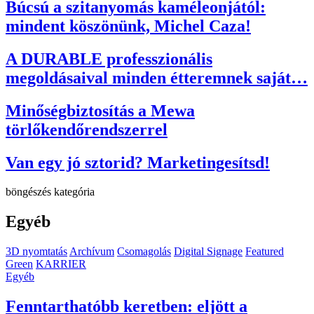
Búcsú a szitanyomás kaméleonjától:
mindent köszönünk, Michel Caza!
A DURABLE professzionális
megoldásaival minden étteremnek saját…
Minőségbiztosítás a Mewa
törlőkendőrendszerrel
Van egy jó sztorid? Marketingesítsd!
böngészés kategória
Egyéb
3D nyomtatás
Archívum
Csomagolás
Digital Signage
Featured
Green
KARRIER
Egyéb
Fenntarthatóbb keretben: eljött a