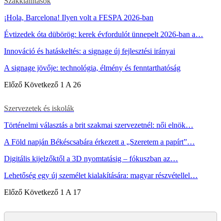
Szakkiállítások
¡Hola, Barcelona! Ilyen volt a FESPA 2026-ban
Évtizedek óta dübörög: kerek évfordulót ünnepelt 2026-ban a…
Innováció és hatáskeltés: a signage új fejlesztési irányai
A signage jövője: technológia, élmény és fenntarthatóság
Előző
Következő
1 A 26
Szervezetek és iskolák
Történelmi választás a brit szakmai szervezetnél: női elnök…
A Föld napján Békéscsabára érkezett a „Szeretem a papírt”…
Digitális kijelzőktől a 3D nyomtatásig – fókuszban az…
Lehetőség egy új személet kialakítására: magyar részvétellel…
Előző
Következő
1 A 17