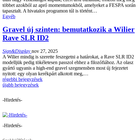
többet azokból az apró momentumokból, amelyeket a FESPA során
tapasztalt. A hivatalos programon túl is történt…
Egyéb
Gravel új szinten: bemutatkozik a Wilier
Rave SLR ID2
Sign&Display
nov 27, 2025
A Wilier mindig is szerette feszegetni a határokat, a Rave SLR ID2
modelljük pedig tökéletesen passzol ehhez a filozófiához. Az olasz
gyártó ugyanis a high-end gravel szegmensben most új fejezetet
nyitott: egy olyan kerékpárt alkotott meg,…
régebbi bejegyzések
újabb bejegyzések
-Hirdetés-
-Hirdetés-