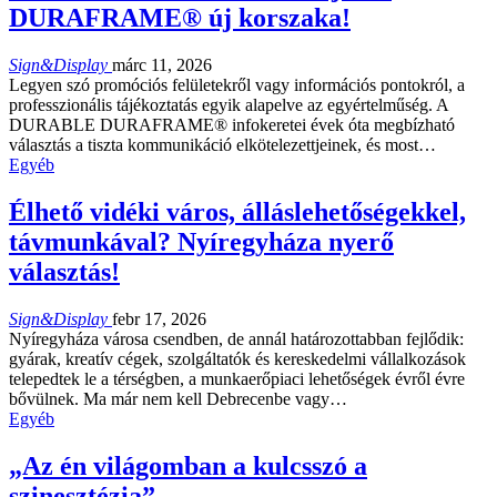
DURAFRAME® új korszaka!
Sign&Display
márc 11, 2026
Legyen szó promóciós felületekről vagy információs pontokról, a
professzionális tájékoztatás egyik alapelve az egyértelműség. A
DURABLE DURAFRAME® infokeretei évek óta megbízható
választás a tiszta kommunikáció elkötelezettjeinek, és most…
Egyéb
Élhető vidéki város, álláslehetőségekkel,
távmunkával? Nyíregyháza nyerő
választás!
Sign&Display
febr 17, 2026
Nyíregyháza városa csendben, de annál határozottabban fejlődik:
gyárak, kreatív cégek, szolgáltatók és kereskedelmi vállalkozások
telepedtek le a térségben, a munkaerőpiaci lehetőségek évről évre
bővülnek. Ma már nem kell Debrecenbe vagy…
Egyéb
„Az én világomban a kulcsszó a
szinesztézia”