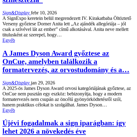
Sign&Display
febr 10, 2026
A SignExpo keretein belül megrendezett IV. Kirakatbaba Öltöztető
Verseny győztese Dorner Anita lett „Az ajándék allegóriája – jól
csak a szívével lát az ember” című alkotásával. Anita neve mellett
titulusként az szerepel, hogy…
Egyéb
A James Dyson Award győztese az
OnCue, amelyben találkozik a
formatervezés, az orvostudomány és a…
Sign&Display
jan 29, 2026
A 2025-ös James Dyson Award orvosi kategóriájának győztese, az
OnCue nem pusztán egy eszköz: bebizonyítja, hogy a modern
formatervezés nem csupán az öncélú gyönyörködtetésről szól,
hanem praktikus célokat is szolgálhat. James Dyson…
Egyéb
Újévi fogadalmak a sign iparágban: így
lehet 2026 a növekedés éve