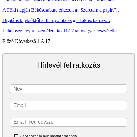
A Föld napján Békéscsabára érkezett a „Szeretem a papírt”…
Digitális kijelzőktől a 3D nyomtatásig – fókuszban az…
Lehetőség egy új személet kialakítására: magyar részvétellel…
Előző
Következő
1 A 17
Hírlevél feliratkozás
Az Adatvédelmi nyilatkozatot elfogadom