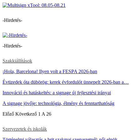
-Hirdetés-
-Hirdetés-
Szakkiállítások
¡Hola, Barcelona! Ilyen volt a FESPA 2026-ban
Évtizedek óta dübörög: kerek évfordulót ünnepelt 2026-ban a…
Innováció és hatáskeltés: a signage új fejlesztési irányai
A signage jövője: technológia, élmény és fenntarthatóság
Előző
Következő
1 A 26
Szervezetek és iskolák
Történelmi választás a brit szakmai szervezetnél: női elnök…