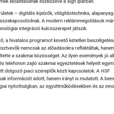
mek előállításának eszközévé a sign iparban.
letek – digitális kijelzők, világítástechnika, alapanyag
bb összekapcsolódnak. A modern reklámmegoldások már
ológiai integráció kulcsszerepet játszik.
, a hivatalos programot követő kötetlen beszélgetés
észtvevők nemcsak az előadásokra reflektáltak, hanem
ítette a szakmai közösséget. Az ilyen események jó a
és telefonon zajló szakmai egyeztetések helyett egy
t dolgozó piaci szereplők közti kapcsolatok. A HSF
sak információt adott, hanem irányt is mutatott. A bem
ógiai nyitottságban, az együttműködésekben és az inn