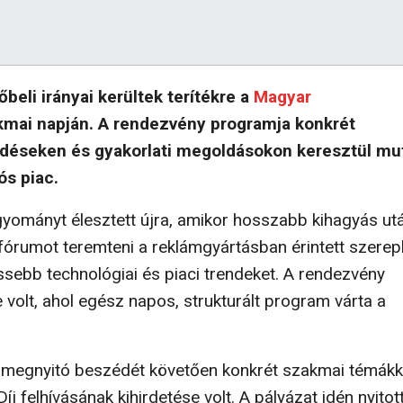
beli irányai kerültek terítékre a
Magyar
kmai napján. A rendezvény programja konkrét
ödéseken és gyakorlati megoldásokon keresztül mu
ós piac.
ományt élesztett újra, amikor hosszabb kihagyás ut
 fórumot teremteni a reklámgyártásban érintett szerep
ssebb technológiai és piaci trendeket. A rendezvény
 volt, ahol egész napos, strukturált program várta a
ke megnyitó beszédét követően konkrét szakmai témákk
j felhívásának kihirdetése volt. A pályázat idén nyitot