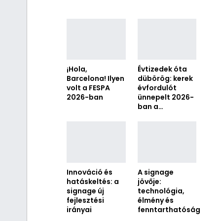
¡Hola,
Évtizedek óta
Barcelona! Ilyen
dübörög: kerek
volt a FESPA
évfordulót
2026-ban
ünnepelt 2026-
ban a…
Innováció és
A signage
hatáskeltés: a
jövője:
signage új
technológia,
fejlesztési
élmény és
irányai
fenntarthatóság