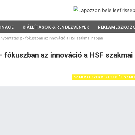
IGNAGE
KIÁLLÍTÁSOK & RENDEZVÉNYEK
REKLÁMESZKÖZ
 3D nyomtatásig – fókuszban az innováció a HSF szakmai napján
g – fókuszban az innováció a HSF szakmai
SZAKMAI SZERVEZETEK ÉS SZAK