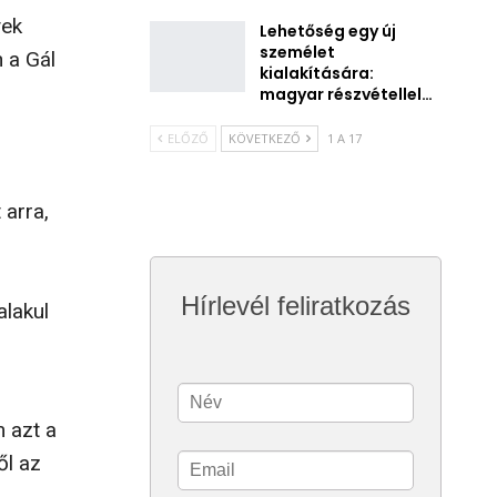
yek
Lehetőség egy új
személet
 a Gál
kialakítására:
magyar részvétellel…
ELŐZŐ
KÖVETKEZŐ
1 A 17
arra,
Hírlevél feliratkozás
alakul
l
 azt a
ől az