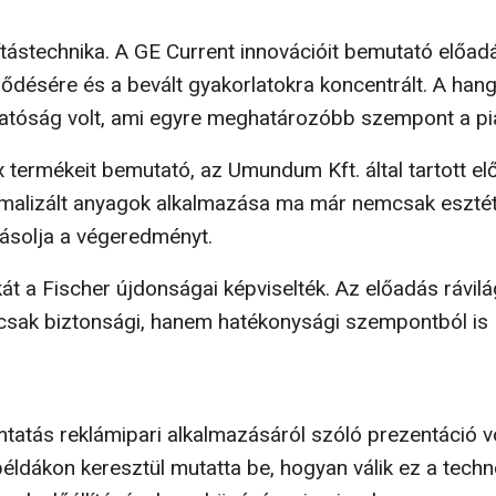
ágítástechnika. A GE Current innovációit bemutató előad
ésére és a bevált gyakorlatokra koncentrált. A hangs
atóság volt, ami egyre meghatározóbb szempont a pi
 termékeit bemutató, az Umundum Kft. által tartott e
ptimalizált anyagok alkalmazása ma már nemcsak esztéti
yásolja a végeredményt.
kát a Fischer újdonságai képviselték. Az előadás rávilá
csak biztonsági, hanem hatékonysági szempontból is
tás reklámipari alkalmazásáról szóló prezentáció vo
 példákon keresztül mutatta be, hogyan válik ez a techn