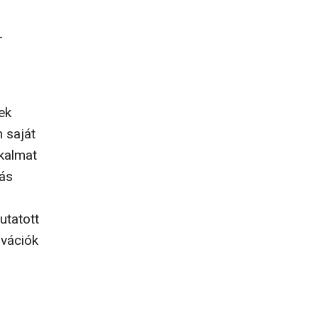
-
ek
 saját
lkalmat
más
utatott
ovációk