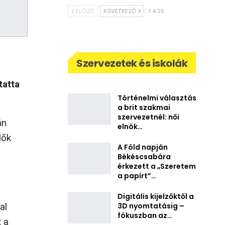
ELŐZŐ
KÖVETKEZŐ
1 A 26
Szervezetek és iskolák
tatta
Történelmi választás
a brit szakmai
szervezetnél: női
án
elnök…
lők
A Föld napján
Békéscsabára
érkezett a „Szeretem
a papírt”…
Digitális kijelzőktől a
3D nyomtatásig –
al
fókuszban az…
t a