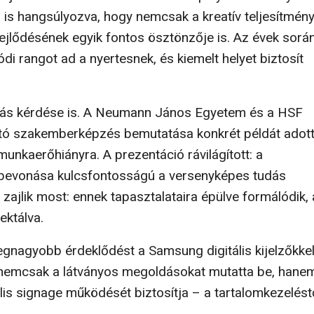
 is hangsúlyozva, hogy nemcsak a kreatív teljesítmén
jlődésének egyik fontos ösztönzője is. Az évek során
di rangot ad a nyertesnek, és kiemelt helyet biztosít
ótlás kérdése is. A Neumann János Egyetem és a HSF
ó szakemberképzés bemutatása konkrét példát adott 
nkaerőhiányra. A prezentáció rávilágított: a
k bevonása kulcsfontosságú a versenyképes tudás
zajlik most: ennek tapasztalataira épülve formálódik, 
ektálva.
egnagyobb érdeklődést a Samsung digitális kijelzőkke
s nemcsak a látványos megoldásokat mutatta be, hanem
lis signage működését biztosítja – a tartalomkezelést