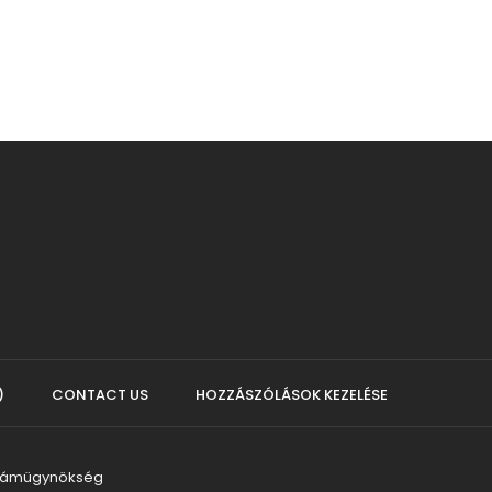
)
CONTACT US
HOZZÁSZÓLÁSOK KEZELÉSE
klámügynökség