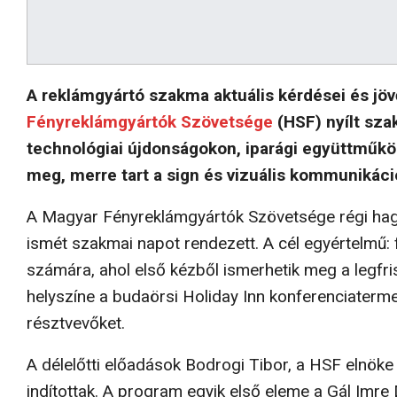
A reklámgyártó szakma aktuális kérdései és jövő
Fényreklámgyártók Szövetsége
(HSF) nyílt sza
technológiai újdonságokon, iparági együttműk
meg, merre tart a sign és vizuális kommunikáci
A Magyar Fényreklámgyártók Szövetsége régi hagy
ismét szakmai napot rendezett. A cél egyértelmű:
számára, ahol első kézből ismerhetik meg a legfri
helyszíne a budaörsi Holiday Inn konferenciaterme
résztvevőket.
A délelőtti előadások Bodrogi Tibor, a HSF elnö
indítottak. A program egyik első eleme a Gál Imre Dí