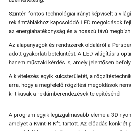
Szintén fontos technológiai irányt képviselt a vil
reklámtáblákhoz kapcsolódó LED megoldások fejlőd
az energiahatékonyság és a hosszú távú megbízh
Az alapanyagok és rendszerek oldaláról a Perspex
adott gyakorlati betekintést. A LED világításra o
hanem műszaki kérdés is, amely jelentősen befol
A kivitelezés egyik kulcsterületét, a rögzítéstechni
arra, hogy a megfelelő rögzítési megoldások nem
kritikusak a reklámberendezések telepítésénél.
A program egyik legizgalmasabb eleme a 3D nyomta
amelyet a Kvint-R Kft. tartott. Az előadás konkrét