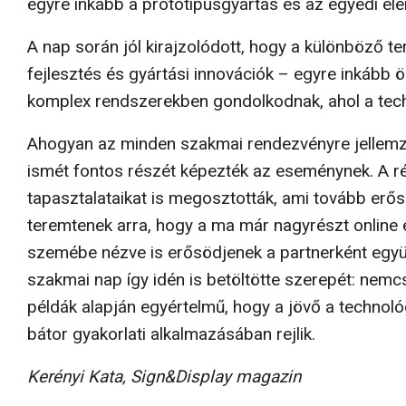
egyre inkább a prototípusgyártás és az egyedi ele
A nap során jól kirajzolódott, hogy a különböző terü
fejlesztés és gyártási innovációk – egyre inká
komplex rendszerekben gondolkodnak, ahol a techn
Ahogyan az minden szakmai rendezvényre jellemző
ismét fontos részét képezték az eseménynek. A r
tapasztalataikat is megosztották, ami tovább erős
teremtenek arra, hogy a ma már nagyrészt online 
szemébe nézve is erősödjenek a partnerként együt
szakmai nap így idén is betöltötte szerepét: nemc
példák alapján egyértelmű, hogy a jövő a technol
bátor gyakorlati alkalmazásában rejlik.
Kerényi Kata, Sign&Display magazin