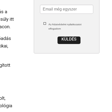
ás a
úly itt
Az Adatvédelmi nyilatkozatot
acon.
elfogadom
lőadás
KÜLDÉS
kai,
gított
lt,
ológia