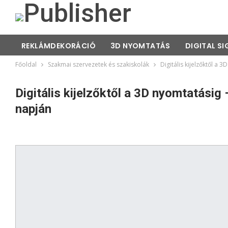
REKLÁMDEKORÁCIÓ
3D NYOMTATÁS
DIGITAL S
Főoldal
Szakmai szervezetek és szakiskolák
Digitális kijelzőktől a
Digitális kijelzőktől a 3D nyomtatási
napján