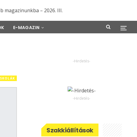
ÖK
E-MAGAZIN
-Hirdetés-
ISKOLÁK
-Hirdetés-
Szakkiállítások