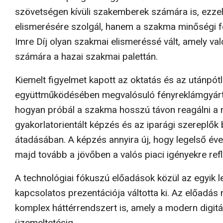
szövetségen kívüli szakemberek számára is, ezzel
elismerésére szolgál, hanem a szakma minőségi fe
Imre Díj olyan szakmai elismeréssé vált, amely való
számára a hazai szakmai palettán.
Kiemelt figyelmet kapott az oktatás és az utánp
együttműködésében megvalósuló fényreklámgyárt
hogyan próbál a szakma hosszú távon reagálni a mu
gyakorlatorientált képzés és az iparági szereplő
átadásában. A képzés annyira új, hogy legelső éve 
majd tovább a jövőben a valós piaci igényekre refl
A technológiai fókuszú előadások közül az egyik l
kapcsolatos prezentációja váltotta ki. Az előadá
komplex háttérrendszert is, amely a modern digitá
üzemeltetésig.