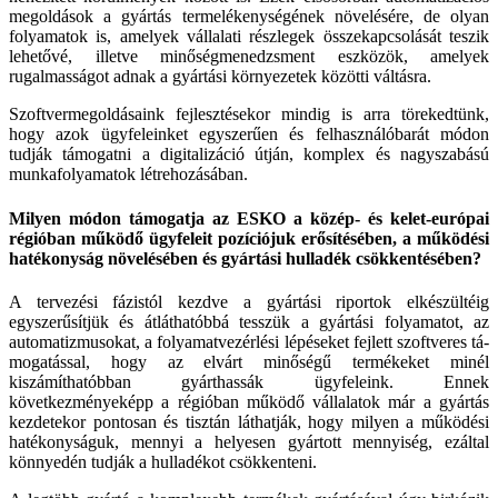
megoldások a gyártás terme­lékenységének növelésére, de olyan
folyamatok is, amelyek vállalati részlegek összekapcsolását te­szik
lehetővé, illetve minőségmenedzsment esz­közök, amelyek
rugalmasságot adnak a gyártási környezetek közötti váltásra.
Szoftvermegoldásaink fejlesztésekor mindig is arra törekedtünk,
hogy azok ügyfeleinket egy­szerűen és felhasználóbarát módon
tudják támo­gatni a digitalizáció útján, komplex és nagysza­bású
munkafolyamatok létrehozásában.
Milyen módon támogatja az ESKO a közép- és kelet-európai
régióban működő ügyfeleit pozíciójuk erősítésében, a működési
hatékonyság növelésében és gyártási hulladék csökkentésében?
A tervezési fázistól kezdve a gyártási riportok el­készültéig
egyszerűsítjük és átláthatóbbá tesszük a gyártási folyamatot, az
automatizmusokat, a folyamatvezérlési lépéseket fejlett szoftveres tá­
mogatással, hogy az elvárt minőségű termékeket minél
kiszámíthatóbban gyárthassák ügyfeleink. Ennek
következményeképp a régióban működő vállalatok már a gyártás
kezdetekor pontosan és tisztán láthatják, hogy milyen a működési
haté­konyságuk, mennyi a helyesen gyártott men­nyiség, ezáltal
könnyedén tudják a hulladékot csökkenteni.