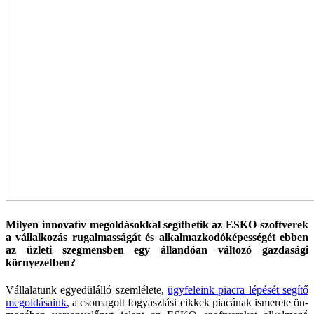
Milyen innovatív megoldásokkal segíthetik az ESKO szoftverek
a vállalkozás rugalmasságát és alkalmazkodóképességét ebben
az üzleti szegmensben egy állandóan változó gazdasági
környezetben?
Vállalatunk egyedülálló szemlélete,
ügyfeleink pi­acra lépését segítő
megoldásaink
, a csomagolt fogyasztási cikkek piacának ismerete ön­