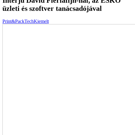
Interjú David Fierlafijn-nal, az ESKO
üzleti és szoftver tanácsadójával
Print&PackTech
Kiemelt