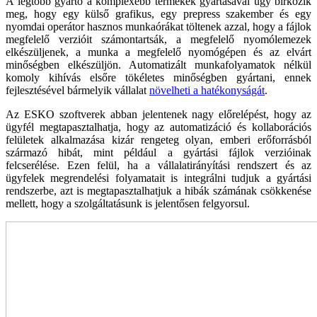
A legtöbb gyártó a komplexebb termékek gyártá­sával úgy birkózik
meg, hogy egy külső grafikus, egy prepress szakember és egy
nyomdai operá­tor hasznos munkaórákat töltenek azzal, hogy a fájlok
megfelelő verzióit számontartsák, a meg­felelő nyomólemezek
elkészüljenek, a munka a megfelelő nyomógépen és az elvárt
minőségben elkészüljön. Automatizált munkafolyamatok nél­kül
komoly kihívás elsőre tökéletes minőségben gyártani, ennek
fejlesztésével bármelyik vállalat
növelheti a hatékonyságát
.
Az ESKO szoftverek abban jelentenek nagy elő­relépést, hogy az
ügyfél megtapasztalhatja, hogy az automatizáció és kollaborációs
felületek alkal­mazása kizár rengeteg olyan, emberi erőforrás­ból
származó hibát, mint például a gyártási fájlok verzióinak
felcserélése. Ezen felül, ha a vállalat­irányítási rendszert és az
ügyfelek megrendelési folyamatait is integrálni tudjuk a gyártási
rend­szerbe, azt is megtapasztalhatjuk a hibák számá­nak csökkenése
mellett, hogy a szolgáltatásunk is jelentősen felgyorsul.