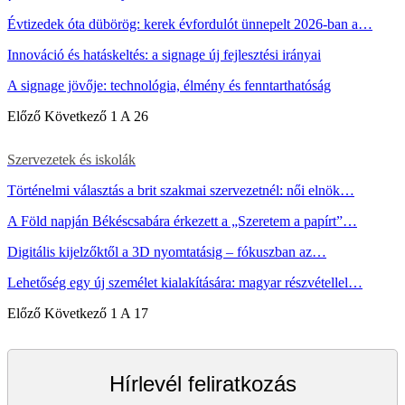
Évtizedek óta dübörög: kerek évfordulót ünnepelt 2026-ban a…
Innováció és hatáskeltés: a signage új fejlesztési irányai
A signage jövője: technológia, élmény és fenntarthatóság
Előző
Következő
1 A 26
Szervezetek és iskolák
Történelmi választás a brit szakmai szervezetnél: női elnök…
A Föld napján Békéscsabára érkezett a „Szeretem a papírt”…
Digitális kijelzőktől a 3D nyomtatásig – fókuszban az…
Lehetőség egy új személet kialakítására: magyar részvétellel…
Előző
Következő
1 A 17
Hírlevél feliratkozás