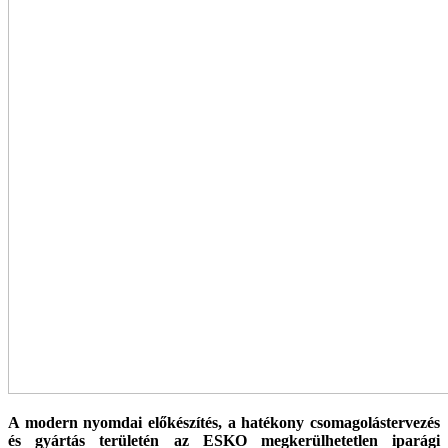
A modern nyomdai előkészítés, a hatékony cso­magolástervezés
és gyártás területén az ESKO megkerülhetetlen iparági