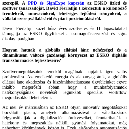
szereplő. A
PPD és SignExpo kapcsán
az ESKO üzleti és
szoftver tanácsadóját, David Fierlafijn-t kérdeztük a kü­lönböző
trendekről, innovációkról, lehetséges fejlődési irányokról, a
vállalat szerepvállalásáról és piaci pozicionálásáról.
David Fierlafijn közel húsz éves szoftveres és IT tapasztalattal
támogatja az ESKO ügyfeleket a csomagolástervezési és sign-
display iparágban.
Hogyan hatnak a globális ellátási lánc nehézségei és a
dinamikusan változó gazdasági környezet az ESKO digitális
transzformációs fejlesztéseire?
Szoftvermegoldásaink remekül reagálnak napja­ink igen valós
problémáira. Az emelkedő energia és alapanyag árak, a globális
ellátási lánc akadozá­sa és kiszámíthatatlansága ügyfeleinket egyre
in­kább megerősíti abban, hogy a munkafolyamatok
hatékonyságának növelését leginkább speciális workflow
megoldásokkal lehet elérni.
Az idei év márciusában az ESKO olyan innovatív megoldásokat
bocsátott piacra, amelyek alkalma­zásával a vállalkozások
felgyorsíthatják a digita­lizációs törekvéseiket, fenntarthatják a
hatékony és megszakítás nélküli gyártási folyamatokat, még
nehezített körülmények között is. Ezek elsősor­ban automatizációs