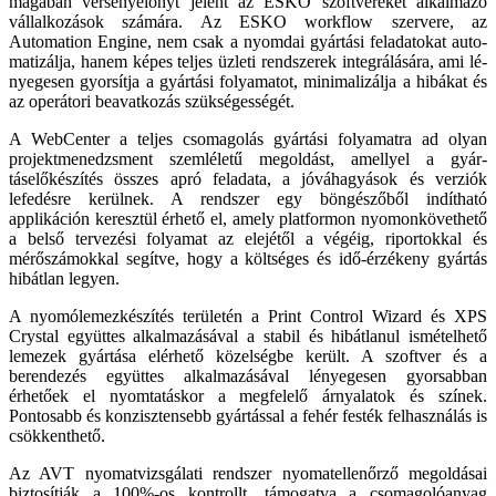
magában versenyelőnyt jelent az ESKO szoftvereket alkalmazó
vállalkozások számára. Az ESKO workflow szerve­re, az
Automation Engine, nem csak a nyomdai gyártási feladatokat auto­
matizálja, hanem képes teljes üzleti rendszerek integrálására, ami lé­
nyegesen gyorsítja a gyártási folya­matot, minimalizálja a hibákat és
az operátori beavatkozás szükségességét.
A WebCenter a teljes csomagolás gyártási folyamatra ad olyan
projektmenedzs­ment szemléletű megoldást, amellyel a gyár­
táselőkészítés összes apró feladata, a jóváhagyá­sok és verziók
lefedésre kerülnek. A rendszer egy böngészőből indítható
applikáción keresz­tül érhető el, amely platformon nyomonkö­vethető
a belső tervezési folyamat az elejétől a végéig, riportokkal és
mérőszámokkal segítve, hogy a költséges és idő-érzékeny gyártás
hibát­lan legyen.
A nyomólemezkészítés területén a Print Cont­rol Wizard és XPS
Crystal együttes alkalmazá­sával a stabil és hibátlanul ismételhető
lemezek gyártása elérhető közelségbe került. A szoftver és a
berendezés együttes alkalmazásával lénye­gesen gyorsabban
érhetőek el nyomtatáskor a megfelelő árnyalatok és színek.
Pontosabb és konzisztensebb gyártással a fehér festék felhasz­nálás is
csökkenthető.
Az AVT nyomatvizsgálati rendszer nyomatel­lenőrző megoldásai
biztosítják a 100%-os kont­rollt, támogatva a csomagolóanyag