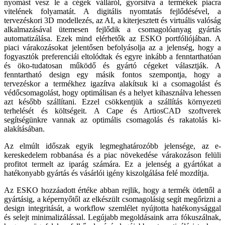
nyomást vesz le a cégek válláról, gyorsítva a termékek piacra
vitelének folyamatát. A digitális nyomtatás fejlődésével, a
tervezésko­ri 3D modellezés, az AI, a kiterjesztett és vir­tuális valóság
alkalmazásával ütemesen fejlődik a csomagolóanyag gyártás
automatizálása. Ezek mind elérhetők az ESKO portfóliójában. A
piaci várakozásokat jelentősen befolyásolja az a jelenség, hogy a
fogyasztók preferenciái eltolód­tak és egyre inkább a fenntarthatóan
és öko-tu­datosan működő és gyártó cégeket választják. A
fenntartható design egy másik fontos szem­pontja, hogy a
tervezéskor a termékhez igazítva alakítsuk ki a csomagolást és
védőcsomagolást, hogy optimálisan és a helyet kihasználva le­hessen
azt később szállítani. Ezzel csökkentjük a szállítás környezeti
terhelését és költségeit. A Cape és ArtiosCAD szoftverek
segítségünkre vannak az optimális csomagolás és rakatolás ki­
alakításában.
Az elmúlt időszak egyik legmeghatározóbb je­lensége, az e-
kereskedelem robbanása és a piac növekedése várakozáson felüli
profitot termelt az iparág számára. Ez a jelenség a gyártókat a
hatékonyabb gyártás és vásárlói igény kiszolgá­lása felé mozdítja.
Az ESKO hozzáadott értéke abban rejlik, hogy a termék ötlettől a
gyártásig, a képernyőtől az elkészült csomagolásig segít megőrizni a
design integritását, a workflow szemlélet nyújtotta ha­tékonysággal
és selejt minimalizálással. Legújabb megoldásaink arra fókuszálnak,