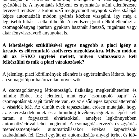
gyártókat is. A nyomtatás közbeni és nyomtatás utáni elle­nőrzésre
tervezett rendszer a különböző meg­nyomott anyagok széles skáláját
képes automa­tizált módon gyártás közben vizsgálni, így még a
legkisebb hibák is elkerülhetők. A rendszer gond nélkül ellenőrzi a
csomagolóanyag iparban gyakran használt áttetsző, rugalmas vagy
akár fényvisszaverő anyagokat is.
A lehetőségek szűkülésével egyre nagyobb a piaci igény a
kreatív és előremutató szoftveres megoldásokra. Milyen módon
áll az ESKO ügyfelei mellett, milyen változásokra kell
felkészülni és mik a piaci várakozások?
A jelenlegi piaci körülmények ellenére is egyér­telműen látható, hogy
a csomagolóipar határo­zottan növekszik.
A csomagolóanyag létfontosságú, fizikailag meg­kerülhetetlen és
mindig többet fog jelenteni, mint egy “csomagoló papír”. A
csomagolásnak saját története van, ez az elsődleges kapcsolatterem­tő
a vásárlók felé. Az elmúlt évek tapasztalatai erősen mutatják, hogy
az e-kereskedelemnek és a branding tevékenységnek is lépést kell
tartani a fogyasztói elvárásokkal, amelyet legkönnyebben
automatizációval lehet megtenni. A csomagolás­tervezés és -gyártás
menedzsmentjének automa­tizálásakor értékes kapacitások
szabadulnak fel. Ezzel együtt az automatizálás anyagi terhet és idő-