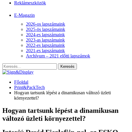
Reklámeszközök
E-Magazin
2026-os lapszámaink
2025-ös lapszámaink
2024-es lapszámaink
2023-as lapszámaink
2022-es lapszámaink
2021-es lapszámaink
Archívum – 2021 előtti lapszámok
Főoldal
Print&PackTech
Hogyan tartsunk lépést a dinamikusan változó üzleti
környezettel?
Hogyan tartsunk lépést a dinamikusan
változó üzleti környezettel?