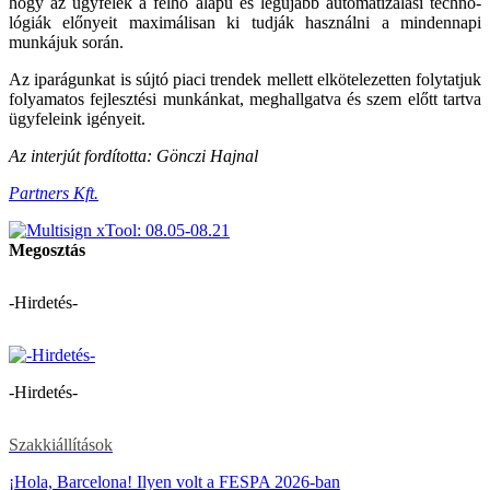
hogy az ügyfelek a felhő alapú és legújabb automatizálási techno­
lógiák előnyeit maximálisan ki tudják használni a mindennapi
munkájuk során.
Az iparágunkat is sújtó piaci trendek mellett elkötelezetten folytatjuk
folyamatos fejlesztési munkánkat, meghallgatva és szem előtt tartva
ügyfeleink igényeit.
Az interjút fordította: Gönczi Hajnal
Partners Kft.
Megosztás
-Hirdetés-
-Hirdetés-
Szakkiállítások
¡Hola, Barcelona! Ilyen volt a FESPA 2026-ban