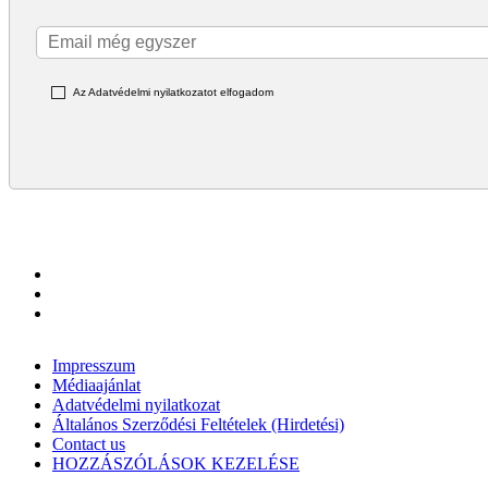
Az Adatvédelmi nyilatkozatot elfogadom
Impresszum
Médiaajánlat
Adatvédelmi nyilatkozat
Általános Szerződési Feltételek (Hirdetési)
Contact us
HOZZÁSZÓLÁSOK KEZELÉSE