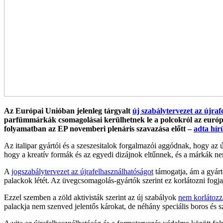
Az Európai Unióban jelenleg tárgyalt
új szabálytervezet az újra
parfümmárkák csomagolásai kerülhetnek le a polcokról az európa
folyamatban az EP novemberi plenáris szavazása előtt –
adta hír
Az italipar gyártói és a szeszesitalok forgalmazói aggódnak, hogy az 
hogy a kreatív formák és az egyedi dizájnok eltűnnek, és a márkák n
A
jogszabálytervezet az újrafelhasználhatóságot
támogatja, ám a gyártó
palackok létét. Az üvegcsomagolás-gyártók szerint ez korlátozni fogja 
Ezzel szemben a zöld aktivisták szerint az új szabályok
nem korlátozz
palackja nem szenved jelentős károkat, de néhány speciális boros és s