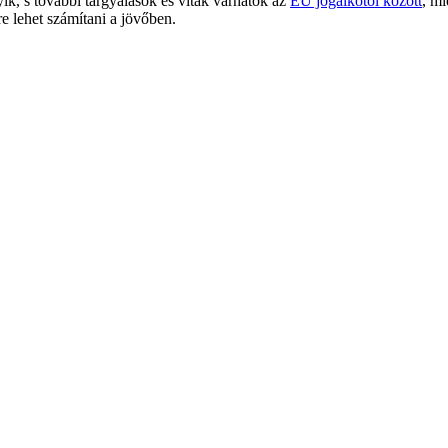
yik, s további tárgyalások és viták várhatók az
EU jogalkotói között
, mi
 lehet számítani a jövőben.