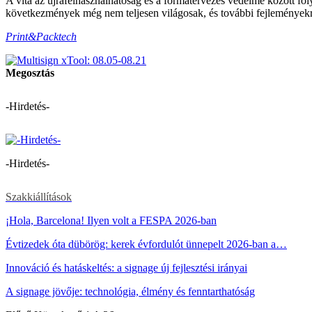
A vita az újrafelhasználhatóság és a formatervezés védelme között fol
következmények még nem teljesen világosak, és további fejleményekre
Print&Packtech
Megosztás
-Hirdetés-
-Hirdetés-
Szakkiállítások
¡Hola, Barcelona! Ilyen volt a FESPA 2026-ban
Évtizedek óta dübörög: kerek évfordulót ünnepelt 2026-ban a…
Innováció és hatáskeltés: a signage új fejlesztési irányai
A signage jövője: technológia, élmény és fenntarthatóság