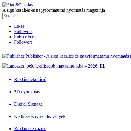
A sign készítés és nagyformátumú nyomtatás magazinja
Likes
Followers
Subscribers
Followers
Publisher - A sign készítés és nagyformátumú nyomtatás
Reklámdekoráció
3D nyomtatás
Digital Signage
Kiállítások & rendezvények
Reklámeszközök