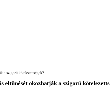
ák a szigorú kötelezettségek?
s eltűnését okozhatják a szigorú kötelezett