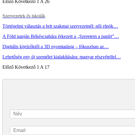
Előző
Következő
1 A 26
Szervezetek és iskolák
Történelmi választás a brit szakmai szervezetnél: női elnök…
A Föld napján Békéscsabára érkezett a „Szeretem a papírt”…
Digitális kijelzőktől a 3D nyomtatásig – fókuszban az…
Lehetőség egy új személet kialakítására: magyar részvétellel…
Előző
Következő
1 A 17