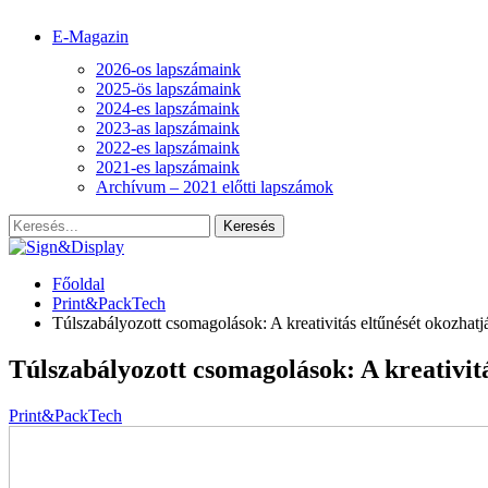
E-Magazin
2026-os lapszámaink
2025-ös lapszámaink
2024-es lapszámaink
2023-as lapszámaink
2022-es lapszámaink
2021-es lapszámaink
Archívum – 2021 előtti lapszámok
Főoldal
Print&PackTech
Túlszabályozott csomagolások: A kreativitás eltűnését okozhatj
Túlszabályozott csomagolások: A kreativitá
Print&PackTech