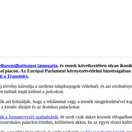
felhasználhatóságot támogatja
, és ennek következtében olyan ikoni
i piacon. Az Európai Parlament környezetvédelmi bizottságában ke
ül a Transtelex
.
új törvény károsítja a szellemi tulajdonjogok védelmét, és azt eredmén
em tudnak majd kitűnni a polcokon.
k azt kritizálják, hogy a reklámmal vagy a termék megjelenítésével kap
a kreatív dizájnt és az ikonikus palackokat.
ák a formatervezés szabadságát
, de azok csak akkor lesznek elfogadha
zeszesitalos palackot érinthet, különösen akkor, ha az egyes részei kü