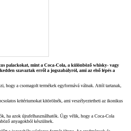
kus palackokat, mint a Coca-Cola, a különböző whisky- vagy
dden szavaztak erről a jogszabályról, ami az első lépés a
yezi, hogy a csomagolt termékek egyformává válnak. Attól tartanak,
csolatos kritériumokat kitörölnék, ami veszélyeztetheti az ikonikus
tók, ha azok újrafelhasználhatók. Úgy vélik, hogy a Coca-Cola
lönböző anyagokból készülnek.