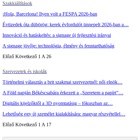
Szakkiállítások
¡Hola, Barcelona! Ilyen volt a FESPA 2026-ban
Évtizedek óta dübörög: kerek évfordulót ünnepelt 2026-ban a…
Innováció és hatáskeltés: a signage új fejlesztési irányai
A signage jövője: technológia, élmény és fenntarthatóság
Előző
Következő
1 A 26
Szervezetek és iskolák
Történelmi választás a brit szakmai szervezetnél: női elnök…
A Föld napján Békéscsabára érkezett a „Szeretem a papírt”…
Digitális kijelzőktől a 3D nyomtatásig – fókuszban az…
Lehetőség egy új személet kialakítására: magyar részvétellel…
Előző
Következő
1 A 17