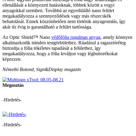
ellenállását a környezeti hatásoknak, többek között a vegyi
anyagokkal szemben. Továbbá az egyedülálló nano felület
megakadályozza a szennyeződések vagy más részecskék
behatolását. Ennek köszönhetően nem történik anyagromlás, így
akár tíz évig is garantálható a felület tartóssága.
Az Optic Shield™ Nano
védőfólia rugalmas anyag
, amely könnyen
alkalmazkodik minden testgörbülethez. Ráadásul a ragasztóréteg
biztosítja a fólia tökéletes tapadását a felülethez, így
megakadályozza, hogy a fólia leváljon vagy légbuborékokat
képezzen.
Némethi Botond, Sign&Display magazin
Megosztás
-Hirdetés-
-Hirdetés-