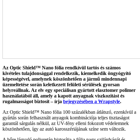
Az Optic Shield™ Nano fólia rendkívül tartós és számos
kivételes tulajdonsággal rendelkezik, kiemelkedik öngyógyító
képességével, amelynek köszönhetően a jármű mindennapi
üzemeltetése során keletkezett felületi sérülések gyorsan
helyreállnak. Az elv egy speciálisan gyártott elasztomer polimer
használatából áll, amely a kapott anyagnak viszkozitást és
rugalmasságot biztosít – írja
bejegyzésében a Wrapstyle
.
Az Optic Shield™ Nano fólia 100 százalékban átlátszó, ezenkívül a
gyártás során felhasznált anyagok kombinációja teljes tisztaságot
garantál sárgulás nélkül, az UV-fény elleni fokozott védelemnek
köszönhetően, így az autó karosszériájának színe sem változik.
A hőre lágyuló poliuretán biztosítja a fólia nagy szilárdságát és