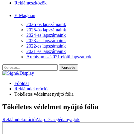
Reklámeszközök
E-Magazin
2026-os lapszámaink
2025-ös lapszámaink
2024-es lapszámaink
2023-as lapszámaink
2022-es lapszámaink
2021-es lapszámaink
Archívum – 2021 előtti lapszámok
Főoldal
Reklámdekoráció
Tökéletes védelmet nyújtó fólia
Tökéletes védelmet nyújtó fólia
Reklámdekoráció
Alap- és segédanyagok