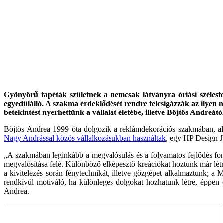
Gyönyörű tapéták születnek a nemcsak látványra óriási széles
egyedülálló. A szakma érdeklődését rendre felcsigázzák az ilyen
betekintést nyerhettünk a vállalat életébe, illetve Böjtös Andreá
Böjtös Andrea 1999 óta dolgozik a reklámdekoráci­ós szakmában, ala
Nagy Andrással közös vállalkozásukban használtak
, egy HP Design Je
„A szakmában leginkább a megvalósulás és a folya­matos fejlődés fo
megvalósítása felé. Különböző elképesztő kreációkat hoztunk már létre
a kivitelezés során fénytechnikát, illetve gőzgé­pet alkalmaztunk; a 
rendkívül motiváló, ha különleges dolgokat hozhatunk létre, éppen 
Andrea.