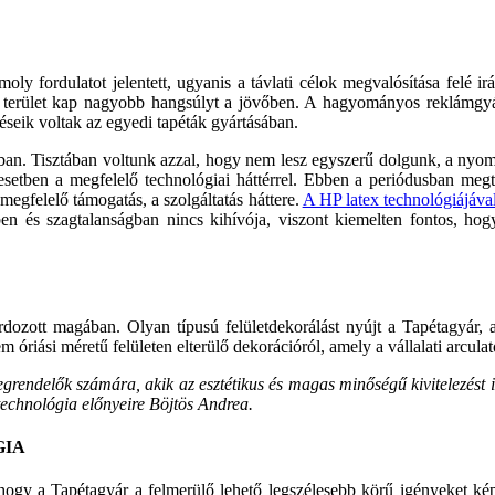
 fordulatot jelentett, ugyanis a táv­lati célok megvalósítása felé irány
ely terület kap nagyobb hangsúlyt a jövőben. A hagyományos reklámgyár
éseik voltak az egyedi tapéták gyártásában.
an. Tisztában voltunk azzal, hogy nem lesz egyszerű dolgunk, a nyomta
esetben a megfelelő technológiai háttér­rel. Ebben a periódusban m
gfelelő támogatás, a szolgáltatás háttere.
A HP latex technológiájáva
en és szagtalanságban nincs kihívója, viszont kiemelten fontos, h
dozott magában. Olyan típusú felü­letdekorálást nyújt a Tapétagyár,
iási méretű felületen elterülő de­korációról, amely a vállalati arculatot
rendelők számára, akik az esztétikus és magas minőségű kivitelezést igé
 technológia előnyeire Böjtös Andrea.
GIA
hogy a Tapétagyár a felmerülő lehető legszélesebb körű igényeket kép