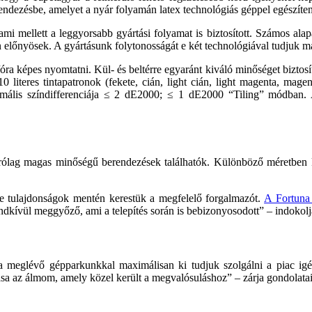
dezésbe, amelyet a nyár folyamán latex tech­nológiás géppel egészíten
, ami mellett a leggyorsabb gyártási fo­lyamat is biztosított. Számos 
n előnyösek. A gyártásunk folytonosságát e két technológiával tudjuk ma
képes nyomtatni. Kül- és beltérre egyaránt kiváló minőséget biztosít.
0 literes tintapatronok (fekete, cián, light cián, light magenta, mage
maximális színdifferenciája ≤ 2 dE2000; ≤ 1 dE2000 “Tiling” módban.
rólag magas minőségű berendezé­sek találhatók. Különböző méretben k
e tulajdonságok mentén kerestük a megfelelő forgalmazót.
A Fortuna 
ndkívül meggyőző, ami a telepí­tés során is bebizonyosodott” – indokolj
en a meglévő gépparkunkkal maximálisan ki tudjuk szolgálni a piac igé
zása az álmom, amely közel került a megvalósu­láshoz” – zárja gondolata