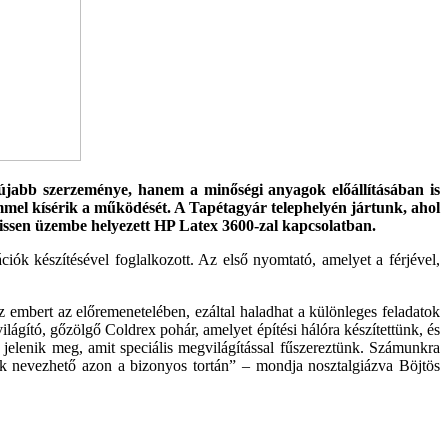
újabb szerze­ménye, hanem a minőségi anyagok előállításában is
mel kísérik a működését. A Tapéta­gyár telephelyén jártunk, ahol
 frissen üzembe helyezett HP Latex 3600-zal kapcsolatban.
ók készítésével foglalkozott. Az első nyomtató, amelyet a férjével,
mbert az előre­menetelében, ezáltal haladhat a különleges feladatok
lágító, gőzölgő Coldrex pohár, amelyet építési hálóra készítettünk, és
ve jelenik meg, amit speciális megvilágítással fűszereztünk. Számunkra
ak nevezhető azon a bi­zonyos tortán” – mondja nosztalgiázva Böjtös