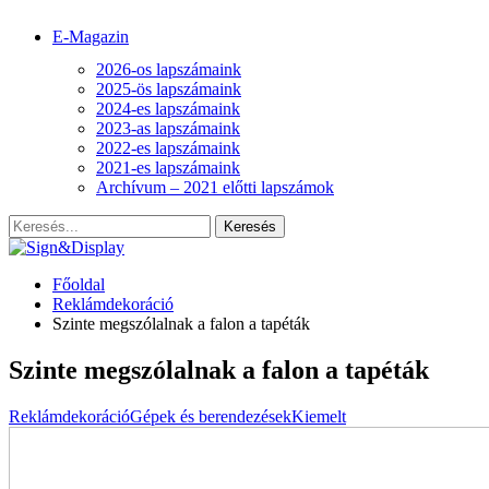
E-Magazin
2026-os lapszámaink
2025-ös lapszámaink
2024-es lapszámaink
2023-as lapszámaink
2022-es lapszámaink
2021-es lapszámaink
Archívum – 2021 előtti lapszámok
Főoldal
Reklámdekoráció
Szinte megszólalnak a falon a tapéták
Szinte megszólalnak a falon a tapéták
Reklámdekoráció
Gépek és berendezések
Kiemelt