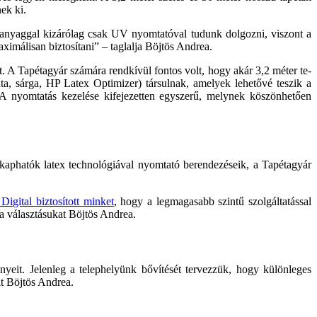
ek ki.
alapanyaggal kizárólag csak UV nyomtatóval tudunk dolgozni, viszont a
ximálisan biztosítani” – taglalja Böjtös Andrea.
 A Tapétagyár szá­mára rendkívül fontos volt, hogy akár 3,2 méter te­
nta, sárga, HP Latex Op­timizer) társulnak, amelyek lehetővé teszik a
 A nyomtatás kezelése kifejezetten egyszerű, melynek köszönhetően
aphatók latex technológiával nyomtató berendezéseik, a Tapéta­gyár
Digital biztosított minket
, hogy a legmagasabb szintű szolgáltatással
a választá­sukat Böjtös Andrea.
nyeit. Jelenleg a telephe­lyünk bővítését tervezzük, hogy különleges
it Böjtös Andrea.