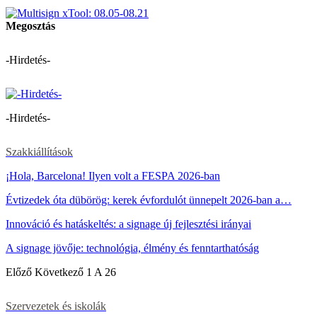
Megosztás
-Hirdetés-
-Hirdetés-
Szakkiállítások
¡Hola, Barcelona! Ilyen volt a FESPA 2026-ban
Évtizedek óta dübörög: kerek évfordulót ünnepelt 2026-ban a…
Innováció és hatáskeltés: a signage új fejlesztési irányai
A signage jövője: technológia, élmény és fenntarthatóság
Előző
Következő
1 A 26
Szervezetek és iskolák