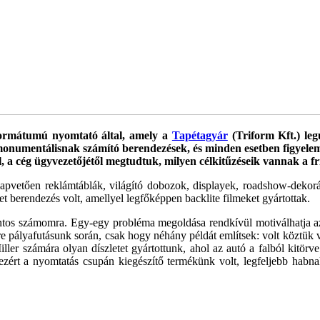
formátumú nyomtató által, amely a
Tapétagyár
(Triform Kft.) leg
 monumentálisnak számító berendezések, és minden esetben figyelem
tól, a cég ügyve­zetőjétől megtudtuk, milyen célkitűzéseik vannak a
pvetően reklámtáblák, világító do­bozok, displayek, roadshow-dekoráci
t berendezés volt, amellyel legfőkép­pen backlite filmeket gyártottak.
ntos számomra. Egy-egy probléma megoldása rendkívül motiválhatja az e
 pályafutásunk során, csak hogy néhány példát említsek: volt köztük vi
Miller számára olyan díszletet gyártottunk, ahol az autó a falból kitör
ezért a nyomtatás csupán kiegészítő ter­mékünk volt, legfeljebb habn