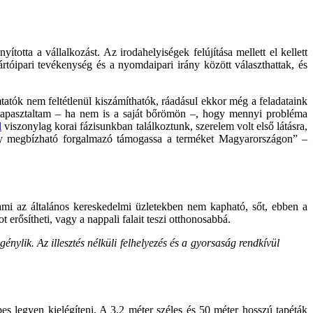
ította a vállalkozást. Az irodahelyiségek felújítása mellett el kellett
tóipari tevékenység és a nyomdaipari irány között választhattak, és
tók nem feltétle­nül kiszámíthatók, ráadásul ekkor még a feladataink
egtapasztaltam – ha nem is a saját bőrömön –, hogy mennyi probléma
l
viszonylag korai fázisunk­ban találkoztunk, szerelem volt első látásra,
ogy megbízható forgalmazó tá­mogassa a terméket Magyarországon” –
 ami az általános kereskedelmi üzletekben nem kapható, sőt, ebben a
 erősítheti, vagy a nappali falait teszi otthonosabbá.
nylik. Az illesztés nélküli felhelyezés és a gyorsaság rendkívül
es legyen kielégíteni. A 3,2 méter széles és 50 méter hosszú tapéták