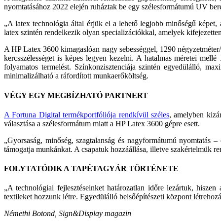
nyomta­tásához 2022 elején ruháztak be egy szélesformátumú UV beren
„A latex technológia által érjük el a lehető legjobb mi­nőségű képet
latex szintén rendelkezik olyan specializációkkal, amelyek kifejezette
A HP Latex 3600 kimagaslóan nagy sebességgel, 1290 négyzetméter/óra 
kercsszélességet is képes legyen kezelni. A hatalmas méretei mellé 1
folyama­tos termelést. Színkonzisztenciája szintén egyedülálló, 
minimalizálható a ráfordított munkaerőköltség.
VÉGY EGY MEGBÍZHATÓ PARTNERT
A Fortuna Digital termékportfóliója rendkívül széles
, amelyben kizá
választása a szélesformátum miatt a HP Latex 3600 gépre esett.
„Gyorsaság, minőség, szagtalanság és nagyformátu­mú nyomtatás – 
támogatja munkánkat. A csapatuk hozzáállása, illet­ve szakértelmük re
FOLYTATÓDIK A TAPÉTAGYÁR TÖRTÉNETE
„A technológiai fejlesztéseinket határozatlan időre le­zártuk, hisz
textileket hozzunk létre. Egyedülálló belsőépítészeti központ lét­reho
Némethi Botond,
Sign&Display magazin