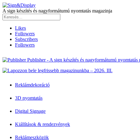
A sign készítés és nagyformátumú nyomtatás magazinja
Likes
Followers
Subscribers
Followers
Publisher - A sign készítés és nagyformátumú nyomtatás
Reklámdekoráció
3D nyomtatás
Digital Signage
Kiállítások & rendezvények
Reklámeszközök