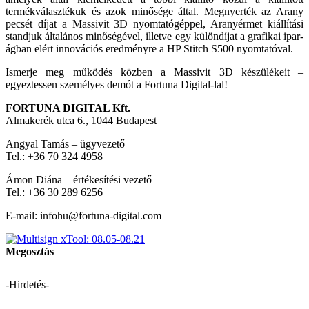
termékválasztékuk és azok minősége által. Megnyerték az Arany
pecsét díjat a Massivit 3D nyomtatógéppel, Aranyérmet kiállí­tási
standjuk általános minőségével, illetve egy különdíjat a grafikai ipar­
ágban elért innovációs eredményre a HP Stitch S500 nyomtatóval.
Ismerje meg működés közben a Massivit 3D készülékeit –
egyeztessen személyes demót a Fortuna Digital-lal!
FORTUNA DIGITAL Kft.
Almakerék utca 6., 1044 Budapest
Angyal Tamás – ügyvezető
Tel.: +36 70 324 4958
Ámon Diána – értékesítési vezető
Tel.: +36 30 289 6256
E-mail: infohu@fortuna-digital.com
Megosztás
-Hirdetés-