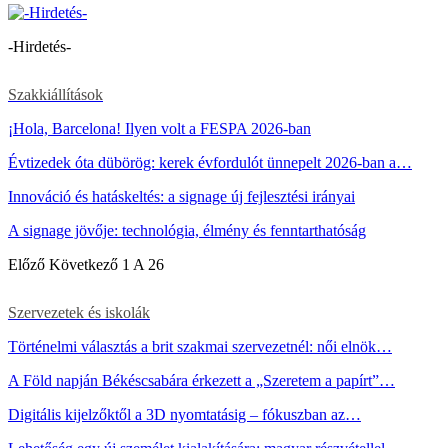
-Hirdetés-
Szakkiállítások
¡Hola, Barcelona! Ilyen volt a FESPA 2026-ban
Évtizedek óta dübörög: kerek évfordulót ünnepelt 2026-ban a…
Innováció és hatáskeltés: a signage új fejlesztési irányai
A signage jövője: technológia, élmény és fenntarthatóság
Előző
Következő
1 A 26
Szervezetek és iskolák
Történelmi választás a brit szakmai szervezetnél: női elnök…
A Föld napján Békéscsabára érkezett a „Szeretem a papírt”…
Digitális kijelzőktől a 3D nyomtatásig – fókuszban az…