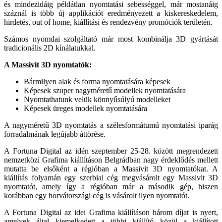
és mindezidáig példátlan nyomtatási sebességgel, már mosta­náig
száznál is több új applikációt ered­ményezett a kiskereskedelem,
hirdetés, out of home, kiállítási és rendezvény promóciók területén.
Számos nyomdai szolgáltató már most kombinálja 3D gyártását
tradicionális 2D kínálatukkal.
A Massivit 3D nyomtatók:
Bármilyen alak és forma nyomtatá­sára képesek
Képesek szuper nagyméretű mo­dellek nyomtatására
Nyomtathatunk velük könnyűsúlyú modelleket
Képesek üreges modellek nyomta­tására
A nagyméretű 3D nyomtatás a szélesformátumú nyomtatási iparág
forra­dalmának legújabb áttörése.
A Fortuna Digital az idén szeptember 25-28. között megrendezett
nemzetkö­zi Grafima kiállításon Belgrádban nagy érdeklődés mellett
mutatta be elsőként a régióban a Massivit 3D nyomtatókat. A
kiállítás folyamán egy szerbiai cég megvásárolt egy Massivit 3D
nyomta­tót, amely így a régióban már a második gép, hiszen
korábban egy horvátorszá­gi cég is vásárolt ilyen nyomtatót.
A Fortuna Digital az idei Grafima ki­állításon három díjat is nyert,
ame­lyek által kiemelkedett a többi kiállító közül a kiállított