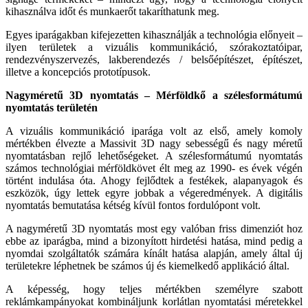
kihasz­nálva időt és munkaerőt takarítha­tunk meg.
Egyes iparágakban kifejezetten kihasz­nálják a technológia előnyeit –
ilyen te­rületek a vizuális kommunikáció, szó­rakoztatóipar,
rendezvényszervezés, lakberendezés / belsőépítészet, építé­szet,
illetve a koncepciós prototípusok.
Nagyméretű 3D nyomtatás – Mér­földkő a szélesformátumú
nyom­tatás területén
A vizuális kommunikáció iparága volt az első, amely komoly
mértékben él­vezte a Massivit 3D nagy sebessé­gű és nagy méretű
nyomtatásban rejlő lehetőségeket. A szélesformátumú nyomtatás
számos technoló­giai mérföldkövet élt meg az 1990- es évek végén
történt indulása óta. Ahogy fejlődtek a festékek, alap­anyagok és
eszközök, úgy lettek egyre jobbak a végeredmények. A digitális
nyomtatás bemutatása kétség kívül fontos fordulópont volt.
A nagyméretű 3D nyomtatás most egy valóban friss dimenziót hoz
ebbe az iparágba, mind a bizonyított hir­detési hatása, mind pedig a
nyom­dai szolgáltatók számára kínált hatása alapján, amely által új
területekre lép­hetnek be számos új és kiemelkedő applikáció által.
A képesség, hogy teljes mértékben személyre szabott
reklámkampányo­kat kombináljunk korlátlan nyomtatási méretekkel