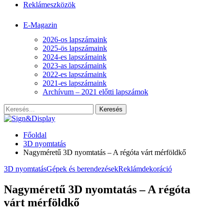
Reklámeszközök
E-Magazin
2026-os lapszámaink
2025-ös lapszámaink
2024-es lapszámaink
2023-as lapszámaink
2022-es lapszámaink
2021-es lapszámaink
Archívum – 2021 előtti lapszámok
Főoldal
3D nyomtatás
Nagyméretű 3D nyomtatás – A régóta várt mérföldkő
3D nyomtatás
Gépek és berendezések
Reklámdekoráció
Nagyméretű 3D nyomtatás – A régóta
várt mérföldkő