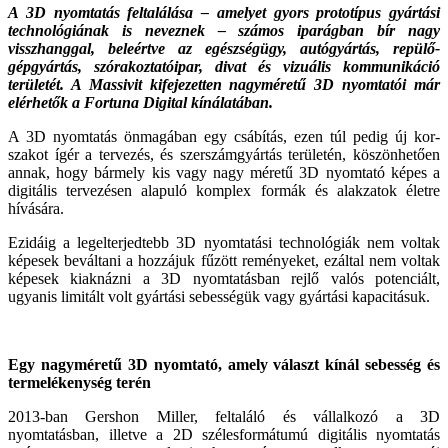
A 3D nyomtatás feltalálása – amelyet gyors prototípus gyártá­si
technológiának is neveznek – számos iparágban bír nagy
visszhanggal, beleértve az egészségügy, autógyártás, repülő­
gépgyártás, szórakoztatóipar, divat és vizuális kommunikáció
területét. A Massivit kifejezetten nagyméretű 3D nyomtatói már
elérhetők a Fortuna Digital kínálatában.
A 3D nyomtatás önmagában egy csábítás, ezen túl pedig új kor­
szakot ígér a tervezés, és szer­számgyártás területén, köszönhető­en
annak, hogy bármely kis vagy nagy méretű 3D nyomtató képes a
digitális tervezésen alapuló komplex formák és alakzatok életre
hívására.
Ezidáig a legelterjedtebb 3D nyomtatá­si technológiák nem voltak
képesek be­váltani a hozzájuk fűzött reményeket, ezáltal nem voltak
képesek kiaknázni a 3D nyomtatásban rejlő valós potenci­ált,
ugyanis limitált volt gyártási sebes­ségük vagy gyártási kapacitásuk.
Egy nagyméretű 3D nyomtató, amely választ kínál sebesség és
termelékenység terén
2013-ban Gershon Miller, feltaláló és vállalkozó a 3D
nyomtatásban, illet­ve a 2D szélesformátumú digitális nyomtatás