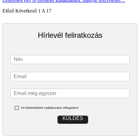
Lehetőség egy új személet kialakítására: magyar részvétellel…
Előző
Következő
1 A 17
Hírlevél feliratkozás
Az Adatvédelmi nyilatkozatot elfogadom
KÜLDÉS