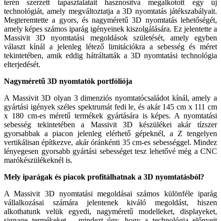
terén szerzett tapasztala­tait hasznosítva megalkotott egy új
technológiát, amely megváltoztatja a 3D nyomtatás játékszabályait.
Meg­teremtette a gyors, és nagyméretű 3D nyomtatás lehetőségét,
amely ké­pes számos iparág igényeinek kiszol­gálására. Ez jelentette a
Massivit 3D nyomtatási megoldások születését, amely egyben
választ kínál a jelen­leg létező limitációkra a sebesség és méret
tekintetében, amik eddig hát­ráltatták a 3D nyomtatási technológia
elterjedését.
Nagyméretű 3D nyomtatók port­fóliója
A Massivit 3D olyan 3 dimenziós nyomtatócsaládot kínál, amely a
gyár­tási igények széles spektrumát fedi le, és akár 145 cm x 111 cm
x 180 cm-es méretű termékek gyártására is képes. A nyomtatási
sebesség tekintetében a Massivit 3D készülékei akár tízszer
gyorsabbak a piacon jelenleg elérhe­tő gépeknél, a Z tengelyen
vertikálisan építkezve, akár óránkénti 35 cm-es se­bességgel. Mindez
lényegesen gyor­sabb gyártási sebességet tesz lehető­vé még a CNC
marókészülékeknél is.
Mely iparágak és piacok profitál­hatnak a 3D nyomtatásból?
A Massivit 3D nyomtatási megoldásai számos különféle iparág
vállalkozásai számára jelentenek kiváló megoldást, hiszen
alkothatunk velük egyedi, nagyméretű modelleket, displayeket,
signage termékeket – mindezt úgy, hogy a technológia előnyeit