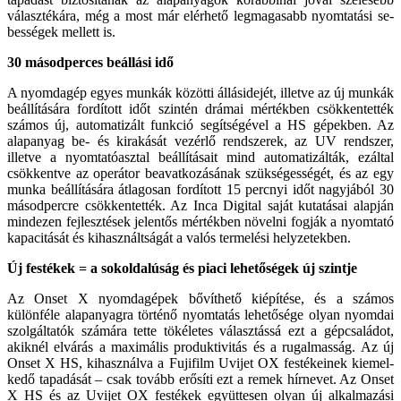
választékára, még a most már elérhető legmagasabb nyomtatási se­
bességek mellett is.
30 másodperces beállási idő
A nyomdagép egyes munkák közötti állásidejét, illetve az új munkák
beál­lítására fordított időt szintén drámai mértékben csökkentették
számos új, automatizált funkció segítségével a HS gépekben. Az
alapanyag be- és kirakását vezérlő rendszerek, az UV rendszer,
illetve a nyomtatóasztal beállításait mind automatizálták, ez­által
csökkentve az operátor beavat­kozásának szükségességét, és az egy
munka beállítására átlagosan fordí­tott 15 percnyi időt nagyjából 30
má­sodpercre csökkentették. Az Inca Di­gital saját kutatásai alapján
mindezen fejlesztések jelentős mértékben nö­velni fogják a nyomtató
kapacitását és kihasználtságát a valós termelési helyzetekben.
Új festékek = a sokoldalúság és piaci lehetőségek új szintje
Az Onset X nyomdagépek bővíthető kiépítése, és a számos
különféle alap­anyagra történő nyomtatás lehetősé­ge olyan nyomdai
szolgáltatók szá­mára tette tökéletes választássá ezt a gépcsaládot,
akiknél elvárás a ma­ximális produktivitás és a rugalmas­ság. Az új
Onset X HS, kihasználva a Fujifilm Uvijet OX festékeinek kiemel­
kedő tapadását – csak tovább erősíti ezt a remek hírnevet. Az Onset
X HS és az Uvijet OX festékek együttesen olyan új alkalmazási