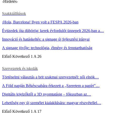
-Hirdetés-
Szakkiállítások
¡Hola, Barcelona! Ilyen volt a FESPA 2026-ban
Évtizedek óta dübörög: kerek évfordulót ünnepelt 2026-ban a…
Innováció és hatáskeltés: a signage új fejlesztési irányai
A signage jövője: technológia, élmény és fenntarthatóság
Előző
Következő
1 A 26
Szervezetek és iskolák
Történelmi választás a brit szakmai szervezetnél: női elnök…
A Föld napján Békéscsabára érkezett a „Szeretem a papírt”…
Digitális kijelzőktől a 3D nyomtatásig – fókuszban az…
Lehetőség egy új személet kialakítására: magyar részvétellel…
Előző
Következő
1 A 17