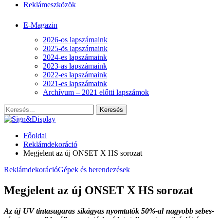
Reklámeszközök
E-Magazin
2026-os lapszámaink
2025-ös lapszámaink
2024-es lapszámaink
2023-as lapszámaink
2022-es lapszámaink
2021-es lapszámaink
Archívum – 2021 előtti lapszámok
Főoldal
Reklámdekoráció
Megjelent az új ONSET X HS sorozat
Reklámdekoráció
Gépek és berendezések
Megjelent az új ONSET X HS sorozat
Az új UV tintasugaras síkágyas nyomtatók 50%-al nagyobb sebes­