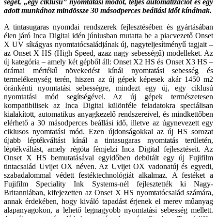
séget, „egy ciklusú” nyomtatási módot, teljes automatizációt és egy
adott munkához mindössze 30 másodperces beállási időt kínálnak.
A tintasugaras nyomdai rendsze­rek fejlesztésében és gyártásá­ban
élen járó Inca Digital idén júniusban mutatta be a piacvezető Onset
X UV síkágyas nyomtatócsa­ládjának új, nagyteljesítményű tagja­it –
az Onset X HS (High Speed, azaz nagy sebességű) modelleket. Az
új kategória – amely két gépből áll: Onset X2 HS és Onset X3 HS –
drámai mértékű növekedést kínál nyomta­tási sebesség és
termelékenység te­rén, hiszen az új gépek képesek akár 1450 m2
óránkénti nyomtatási sebes­ségre, mindezt egy új, egy ciklusú
nyomtatási mód segítségével. Az új gépek természetesen
kompatibilisek az Inca Digital különféle feladatokra speciálisan
kialakított, automatikus anyagkezelő rendszereivel, és mind­kettőben
elérhető a 30 másodperces beállási idő, illetve az úgynevezett egy
ciklusos nyomtatási mód. Ezen újdonságokkal az új HS sorozat
újabb léptékváltást kínál a tintasugaras nyomtatás területén,
léptékváltást, amely régóta fémjelzi Inca Digital fejlesztéseit. Az
Onset X HS bemu­tatásával egyidőben debütált egy új Fujifilm
tintacsalád Uvijet OX néven. Az Uvijet OX vadonatúj és egyedi,
szabadalommal védett festéktechno­lógiát alkalmaz. A festéket a
Fujifilm Speciality Ink Systems-nél fejlesztet­ték ki Nagy-
Britanniában, kifejezetten az Onset X HS nyomtatócsalád szá­mára,
annak érdekében, hogy kiváló tapadást érjenek el merev műanyag
alapanyagokon, a lehető legnagyobb nyomtatási sebesség mellett.