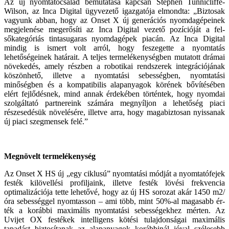
Az új nyomtatócsalád bemutatása kap­csán Stephen Tunnicliffe-
Wilson, az Inca Digital ügyvezető igazgatója el­mondta: „Biztosak
vagyunk abban, hogy az Onset X új generációs nyom­dagépeinek
megjelenése megerősíti az Inca Digital vezető pozícióját a fel­
sőkategóriás tintasugaras nyomda­gépek piacán. Az Inca Digital
mindig is ismert volt arról, hogy feszegette a nyomtatás
lehetőségeinek határait. A teljes termelékenységben mutatott drámai
növekedés, amely részben a robotikai rendszerek integrációjának
köszönhető, illetve a nyomtatási se­bességben, nyomtatási
minőségben és a kompatibilis alapanyagok köré­nek bővítésében
elért fejlődésnek, mind annak érdekében történtek, hogy nyomdai
szolgáltató partnere­ink számára megnyíljon a lehetőség piaci
részesedésük növelésére, illetve arra, hogy magabiztosan nyissanak
új piaci szegmensek felé.”
Megnövelt termelékenység
Az Onset X HS új „egy ciklusú” nyom­tatási módját a nyomtatófejek
festék kilövellési profiljaink, illetve festék lö­vési frekvencia
optimalizációja tette lehetővé, hogy az új HS sorozat akár 1450 m2/
óra sebességgel nyomtasson – ami több, mint 50%-al magasabb ér­
ték a korábbi maximális nyomtatási sebességekhez mérten. Az
Uvijet OX festékek intelligens kötési tulajdonsá­gai maximális
tapadást biztosítanak az alapanyagok korábbinál jóval szé­lesebb