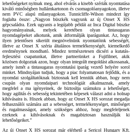
lehetőségeket nyitnak meg, ahol elvárás a kisebb szériák nyomtatása
kiváló minőség­ben hullámkartonon és csomagoló­anyagokon, illetve
nem PVC alapú műanyagokon. Tunnicliffe-Wilson mindezt így
foglalta össze: „Nagyon büszkék vagyunk az új Onset X HS
gépcsaládra. Ezek ugyanis a legújabb példái az Inca Digital büszke
hagyo­mányainak, melyek keretében olyan tintasugaras
nyomdagépeket alko­tunk, amik átformálják iparágunkat. Az, hogy
ilyen jelentősen sikerült megnövelnünk nyomtatóink sebes­ségét,
illetve az Onset X széria álta­lános termelékenységét, kiemelkedő
eredménynek mondható. Mindez ter­mészetesen dicséri a kutatás-
fejlesz­tési csapatunkat, illetve partnerünket a Fujifilmet, akik
közösen dolgoztak azon, hogy olyan integrált megoldást alkossanak,
amely ismét a tintasuga­ras nyomtatási iparág vezető helyé­re sorol
minket. Mindnyájan tudjuk, hogy a piac folyamatosan fejlődik, és a
nyomdai szolgáltatóknak biztosnak kell lenniük abban, hogy nem
csupán olyan nyomdaipari technológiát al­kalmaznak, amely
megfelel a ma igé­nyeinek, de biztosítja számukra a le­hetőséget,
hogy agilitás és sebesség tekintetében képesek választ adni a holnap
kihívásaira is. Hiszek abban, hogy az Onset X HS sorozat megad­ja
felhasználói számára azt a sebessé­get, termelékenységet, minőséget
és rugalmasságot, amely szükséges ah­hoz, hogy megfeleljenek
ezeknek a kihívásoknak és magabiztosan hasz­nálják ki
lehetőségeiket.”
Az új Onset X HS sorozat már elérhe­tő a Sericol Hungary Kft.