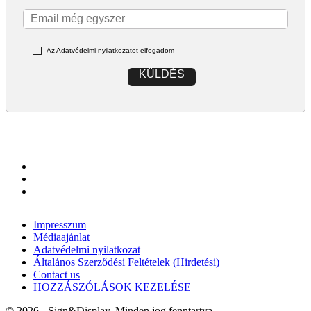
Az Adatvédelmi nyilatkozatot elfogadom
KÜLDÉS
Impresszum
Médiaajánlat
Adatvédelmi nyilatkozat
Általános Szerződési Feltételek (Hirdetési)
Contact us
HOZZÁSZÓLÁSOK KEZELÉSE
© 2026 - Sign&Display. Minden jog fenntartva.