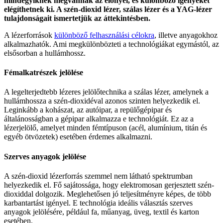
mindegyiknek megvannak az előnyei, és különböző igényeket
elégíthetnek ki. A szén-dioxid lézer, szálas lézer és a YAG-lézer
tulajdonságait ismertetjük az áttekintésben.
A lézerforrások
különböző felhasználási célokra
, illetve anyagokhoz
alkalmazhatók. Ami megkülönbözteti a technológiákat egymástól, az
elsősorban a hullámhossz.
Fémalkatrészek jelölése
A legelterjedtebb lézeres jelölőtechnika a szálas lézer, amelynek a
hullámhossza a szén-dioxidéval azonos szinten helyezkedik el.
Leginkább a kohászat, az autóipar, a repülőgépipar és
általánosságban a gépipar alkalmazza e technológiát. Ez az a
lézerjelölő, amelyet minden fémtípuson (acél, alumínium, titán és
egyéb ötvözetek) esetében érdemes alkalmazni.
Szerves anyagok jelölése
A szén-dioxid lézerforrás szemmel nem látható spektrumban
helyezkedik el. Fő sajátossága, hogy elektromosan gerjesztett szén-
dioxiddal dolgozik. Meglehetősen jó teljesítményre képes, de több
karbantartást igényel. E technológia ideális választás szerves
anyagok jelölésére, például fa, műanyag, üveg, textil és karton
esetében.