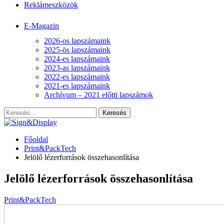
Reklámeszközök
E-Magazin
2026-os lapszámaink
2025-ös lapszámaink
2024-es lapszámaink
2023-as lapszámaink
2022-es lapszámaink
2021-es lapszámaink
Archívum – 2021 előtti lapszámok
Főoldal
Print&PackTech
Jelölő lézerforrások összehasonlítása
Jelölő lézerforrások összehasonlítása
Print&PackTech