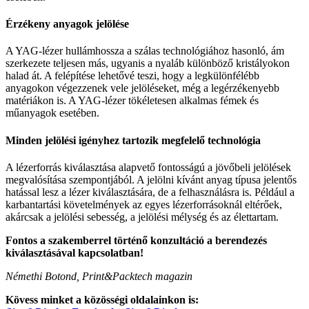
Érzékeny anyagok jelölése
A YAG-lézer hullámhossza a szálas technológiához hasonló, ám
szerkezete teljesen más, ugyanis a nyaláb különböző kristályokon
halad át. A felépítése lehetővé teszi, hogy a legkülönfélébb
anyagokon végezzenek vele jelöléseket, még a legérzékenyebb
matériákon is. A YAG-lézer tökéletesen alkalmas fémek és
műanyagok esetében.
Minden jelölési igényhez tartozik megfelelő technológia
A lézerforrás kiválasztása alapvető fontosságú a jövőbeli jelölések
megvalósítása szempontjából. A jelölni kívánt anyag típusa jelentős
hatással lesz a lézer kiválasztására, de a felhasználásra is. Például a
karbantartási követelmények az egyes lézerforrásoknál eltérőek,
akárcsak a jelölési sebesség, a jelölési mélység és az élettartam.
Fontos a szakemberrel történő konzultáció a berendezés
kiválasztásával kapcsolatban!
Némethi Botond, Print&Packtech magazin
Kövess minket a közösségi oldalainkon is: