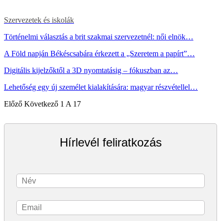
Szervezetek és iskolák
Történelmi választás a brit szakmai szervezetnél: női elnök…
A Föld napján Békéscsabára érkezett a „Szeretem a papírt”…
Digitális kijelzőktől a 3D nyomtatásig – fókuszban az…
Lehetőség egy új személet kialakítására: magyar részvétellel…
Előző
Következő
1 A 17
Hírlevél feliratkozás