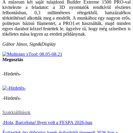
A múzeum két saját tulajdonú Builder Extreme 1500 PRO-val
kivitelezte a feladatot: a 3D nyomtatók rendkívül részletes
felbontásban, 0,3 milliméteres rétegekből, hatszázalékos
térkitöltéssel alkották meg a modellt. A munkához egy nagyon erős,
politejsav bázisú filamentet, a PRO1-et használták, majd minden
egyes darabot kézzel festettek le, ügyelve rá, hogy még színeiben is
tökéletes mása legyen az eredeti példánynak.
Gábor János, Sign&Display
Megosztás
-Hirdetés-
-Hirdetés-
Szakkiállítások
¡Hola, Barcelona! Ilyen volt a FESPA 2026-ban
Évtizedek óta dübörög: kerek évfordulót ünnepelt 2026-ban a…