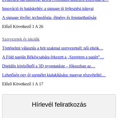
Innováció és hatáskeltés: a signage új fejlesztési irányai
A signage jövője: technológia, élmény és fenntarthatóság
Előző
Következő
1 A 26
Szervezetek és iskolák
Történelmi választás a brit szakmai szervezetnél: női elnök…
A Föld napján Békéscsabára érkezett a „Szeretem a papírt”…
Digitális kijelzőktől a 3D nyomtatásig – fókuszban az…
Lehetőség egy új személet kialakítására: magyar részvétellel…
Előző
Következő
1 A 17
Hírlevél feliratkozás