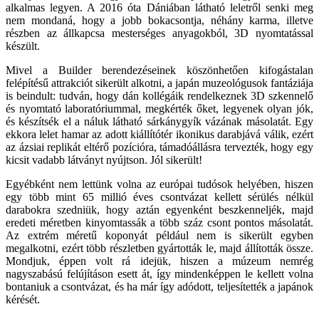
alkalmas legyen. A 2016 óta Dániában látható leletről senki meg
nem mondaná, hogy a jobb bokacsontja, néhány karma, illetve
részben az állkapcsa mesterséges anyagokból, 3D nyomtatással
készült.
Mivel a Builder berendezéseinek köszönhetően kifogástalan
felépítésű attrakciót sikerült alkotni, a japán muzeológusok fantáziája
is beindult: tudván, hogy dán kollégáik rendelkeznek 3D szkennelő
és nyomtató laboratóriummal, megkérték őket, legyenek olyan jók,
és készítsék el a náluk látható sárkánygyík vázának másolatát. Egy
ekkora lelet hamar az adott kiállítótér ikonikus darabjává válik, ezért
az ázsiai replikát eltérő pozícióra, támadóállásra tervezték, hogy egy
kicsit vadabb látványt nyújtson. Jól sikerült!
Egyébként nem lettünk volna az európai tudósok helyében, hiszen
egy több mint 65 millió éves csontvázat kellett sérülés nélkül
darabokra szedniük, hogy aztán egyenként beszkenneljék, majd
eredeti méretben kinyomtassák a több száz csont pontos másolatát.
Az extrém méretű koponyát például nem is sikerült egyben
megalkotni, ezért több részletben gyártották le, majd állították össze.
Mondjuk, éppen volt rá idejük, hiszen a múzeum nemrég
nagyszabású felújításon esett át, így mindenképpen le kellett volna
bontaniuk a csontvázat, és ha már így adódott, teljesítették a japánok
kérését.