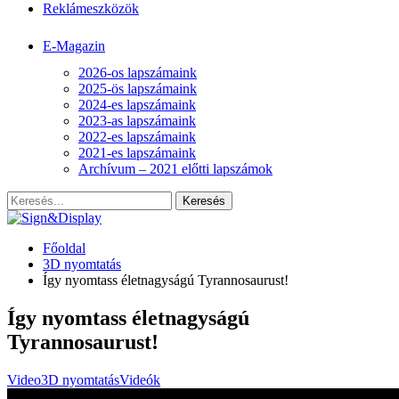
Reklámeszközök
E-Magazin
2026-os lapszámaink
2025-ös lapszámaink
2024-es lapszámaink
2023-as lapszámaink
2022-es lapszámaink
2021-es lapszámaink
Archívum – 2021 előtti lapszámok
Főoldal
3D nyomtatás
Így nyomtass életnagyságú Tyrannosaurust!
Így nyomtass életnagyságú
Tyrannosaurust!
Video
3D nyomtatás
Videók