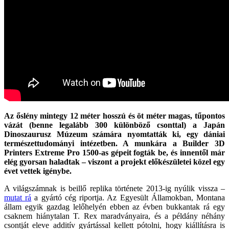
Az őslény mintegy 12 méter hosszú és öt méter magas, tűpontos
vázát (benne legalább 300 különböző csonttal) a Japán
Dinoszaurusz Múzeum számára nyomtatták ki, egy dániai
természettudományi intézetben. A munkára a Builder 3D
Printers Extreme Pro 1500-as gépeit fogták be, és innentől már
elég gyorsan haladtak – viszont a projekt előkészületei közel egy
évet vettek igénybe.
A világszámnak is beillő replika története 2013-ig nyúlik vissza –
mutat rá
a gyártó cég riportja. Az Egyesült Államokban, Montana
állam egyik gazdag lelőhelyén ebben az évben bukkantak rá egy
csaknem hiánytalan T. Rex maradványaira, és a példány néhány
csontját eleve additív gyártással kellett pótolni, hogy kiállításra is