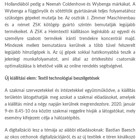
Hollandiából pedig a Neenah Coldenhove és Wybenga márkákat. A
Wybenga a függönyök és sötétítők gyártásának teljes folyamatához
szük­séges gépeket mutatja be. Az osztrák J. Zimmer Maschinenbau
és a német ZSK kötőgép gyártó szintén bemu­tatják legújabb
termékeiket. A ZSK a Heimtextil kiállításon leginkább az egyedi és
személyre szabott termé­kek iránti trendekre koncentrál majd.
Mindezek mellett bemutatásra kerül­nek a több tűvel felszerelt
legújabb hímzőgépek is. Az új gépek sokkal hatékonyabbá teszik a
jelenlegi mun­kafolyamatot, ami által az értékesítési csatornák
optimalizálása is lehetővé válik az online rendelés segítségével.
Új kiállítási elem: Textil technoló­giai beszélgetések
A szakmai szervezetekkel és intéze­tekkel együttműködve, a kiállítás
te­rületén látogathatják meg azokat a szakmai előadásokat, amelyek
a ki­állítás mind a négy napján kerülnek megrendezésre. 2020. január
9-én 8.45-10 óra között szakmai reggelire hívják a látogatókat, mely
esemény kifejezett célja a hálózatépítés.
A digitalizáció lesz a témája az aláb­bi előadásoknak: Bastian Baesch
az okos otthonok digitalizációjáról, és az új textilek e téren kínálkozó