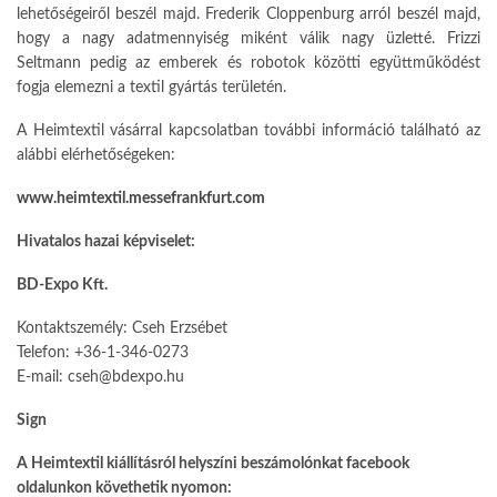
le­hetőségeiről beszél majd. Frederik Cloppenburg arról beszél majd,
hogy a nagy adatmennyiség miként vá­lik nagy üzletté. Frizzi
Seltmann pe­dig az emberek és robotok közöt­ti együttműködést
fogja elemezni a textil gyártás területén.
A Heimtextil vásárral kapcsolatban további információ található az
aláb­bi elérhetőségeken:
www.heimtextil.messefrankfurt.com
Hivatalos hazai képviselet:
BD-Expo Kft.
Kontaktszemély: Cseh Erzsébet
Telefon: +36-1-346-0273
E-mail: cseh@bdexpo.hu
Sign
A Heimtextil kiállításról helyszíni beszámolónkat facebook
oldalunkon követhetik nyomon: