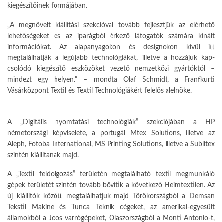
ki­egészítőinek formájában.
„A megnövelt kiállítási szekcióval to­vább fejlesztjük az elérhető
lehetősé­geket és az iparágból érkező látoga­tók számára kínált
információkat. Az alapanyagokon és designokon kívül itt
megtalálhatják a legújabb tech­nológiákat, illetve a hozzájuk kap­
csolódó kiegészítő eszközöket vezető nemzetközi gyártóktól –
mindezt egy helyen.” – mondta Olaf Schmidt, a Franfkurti
Vásárközpont Textil és Tex­til Technológiákért felelős alelnöke.
A „Digitális nyomtatási technológiák” szekciójában a HP
németországi kép­viselete, a portugál Mtex Solutions, illetve az
Aleph, Fotoba Internatio­nal, MS Printing Solutions, illetve a Sublitex
szintén kiállítanak majd.
A „Textil feldolgozás” területén meg­található textil megmunkáló
gépek területét szintén tovább bővítik a kö­vetkező Heimtextilen. Az
új kiállítók között megtalálhatjuk majd Törökor­szágból a Demsan
Tekstil Makine és Tunca Teknik cégeket, az amerikai-egyesült
államokból a Joos varrógé­peket, Olaszországból a Monti Anto­nio-t,