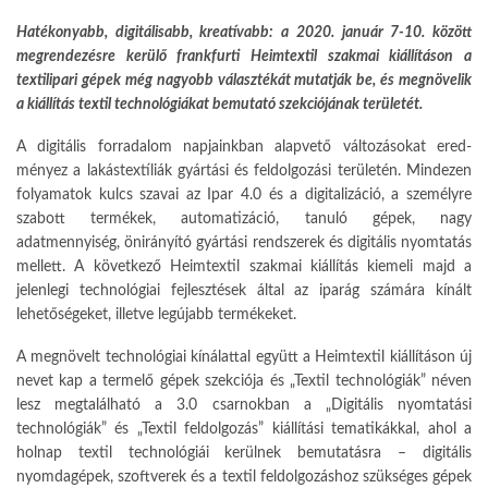
Hatékonyabb, digitálisabb, kreatívabb: a 2020. január 7-10. között
megrendezésre kerülő frankfurti Heimtextil szakmai kiállításon a
textilipari gépek még nagyobb választékát mutat­ják be, és megnövelik
a kiállítás textil technológiákat bemutató szekciójának területét.
A digitális forradalom napjaink­ban alapvető változásokat ered­
ményez a lakástextíliák gyártási és feldolgozási területén. Mindezen
folyamatok kulcs szavai az Ipar 4.0 és a digitalizáció, a személyre
szabott termékek, automatizáció, tanuló gé­pek, nagy
adatmennyiség, önirányító gyártási rendszerek és digitális nyom­tatás
mellett. A következő Heimtextil szakmai kiállítás kiemeli majd a
jelen­legi technológiai fejlesztések által az iparág számára kínált
lehetőségeket, illetve legújabb termékeket.
A megnövelt technológiai kínálat­tal együtt a Heimtextil kiállításon új
nevet kap a termelő gépek szekció­ja és „Textil technológiák” néven
lesz megtalálható a 3.0 csarnokban a „Di­gitális nyomtatási
technológiák” és „Textil feldolgozás” kiállítási temati­kákkal, ahol a
holnap textil technoló­giái kerülnek bemutatásra – digitális
nyomdagépek, szoftverek és a textil feldolgozáshoz szükséges gépek