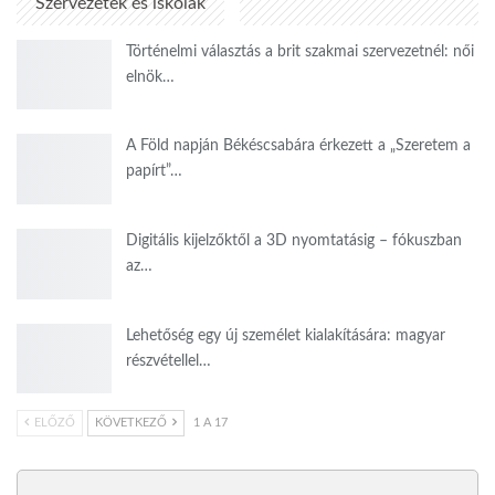
Szervezetek és iskolák
Történelmi választás a brit szakmai szervezetnél: női
elnök…
A Föld napján Békéscsabára érkezett a „Szeretem a
papírt”…
Digitális kijelzőktől a 3D nyomtatásig – fókuszban
az…
Lehetőség egy új személet kialakítására: magyar
részvétellel…
ELŐZŐ
KÖVETKEZŐ
1 A 17