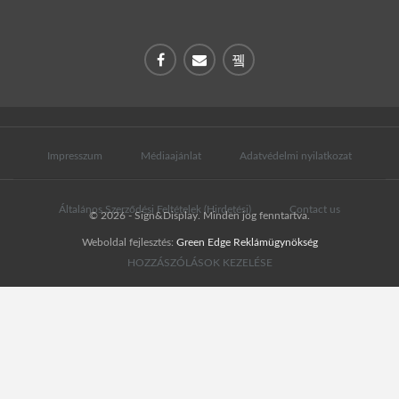
Impresszum
Médiaajánlat
Adatvédelmi nyilatkozat
Általános Szerződési Feltételek (Hirdetési)
Contact us
© 2026 - Sign&Display. Minden jog fenntartva.
Weboldal fejlesztés:
Green Edge Reklámügynökség
HOZZÁSZÓLÁSOK KEZELÉSE