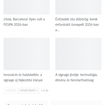
¡Hola, Barcelona! Ilyen volt a
Évtizedek óta dübörög: kerek
FESPA 2026-ban
évfordulót ünnepelt 2026-ban
a…
Innováció és hatáskeltés: a
A signage jövője: technológia,
signage új fejlesztési irányai
élmény és fenntarthatóság
ELŐZŐ
KÖVETKEZŐ
1 A 26