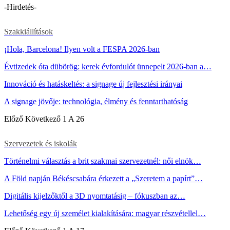
-Hirdetés-
Szakkiállítások
¡Hola, Barcelona! Ilyen volt a FESPA 2026-ban
Évtizedek óta dübörög: kerek évfordulót ünnepelt 2026-ban a…
Innováció és hatáskeltés: a signage új fejlesztési irányai
A signage jövője: technológia, élmény és fenntarthatóság
Előző
Következő
1 A 26
Szervezetek és iskolák
Történelmi választás a brit szakmai szervezetnél: női elnök…
A Föld napján Békéscsabára érkezett a „Szeretem a papírt”…
Digitális kijelzőktől a 3D nyomtatásig – fókuszban az…
Lehetőség egy új személet kialakítására: magyar részvétellel…