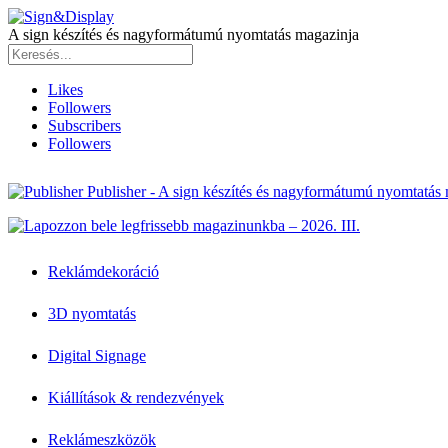
A sign készítés és nagyformátumú nyomtatás magazinja
Likes
Followers
Subscribers
Followers
Publisher - A sign készítés és nagyformátumú nyomtatás
Reklámdekoráció
3D nyomtatás
Digital Signage
Kiállítások & rendezvények
Reklámeszközök