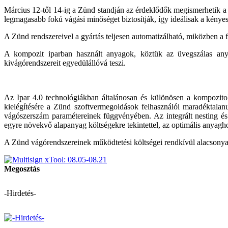
Március 12-től 14-ig a Zünd standján az érdeklődők meg­ismerhetik a 
legmagasabb fokú vágási minőséget biztosítják, így ide­álisak a kényes 
A Zünd rendszereivel a gyártás telje­sen automatizálható, miközben a fél
A kompozit iparban használt anya­gok, köztük az üvegszálas an
kivágórendszereit egyedülállóvá teszi.
Az Ipar 4.0 technológiákban általá­nosan és különösen a kompozit
kielégítésére a Zünd szoftvermeg­oldások felhasználói maradékta­lan
vágószerszám paramétereinek függvényében. Az integrált nesting és k
egyre növekvő alapanyag költségekre tekintettel, az optimá­lis anya
A Zünd vágórendszereinek működ­tetési költségei rendkívül alacsonyak,
Megosztás
-Hirdetés-