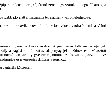
gépipar területén a cég vágórendszerei nagy számban megtalálhatóak, a
t.
ö­videbb idő alatt a maximális teljesít­mény váljon elérhetővé.
habok mind­egyike egy, többfunkciós gépen vág­ható, ami a Zünd
 munkafolyamatok kialakításához. A piac támasztotta magas igények
zálja a vágási kontúrokat az alapanyag jellemzőinek és a válasz­tott
elrendezésben, az anyagvesz­teség minimalizálásával dolgozza fel. Az
azdaságos és nyereséges digitális vágáshoz.
­bantartás költségeit.