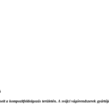
s
seit a kompozitfeldolgozás területén. A svájci vágó­rendszerek gyártó