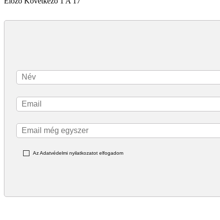
Előző
Következő
1 A 17
Az Adatvédelmi nyilatkozatot elfogadom