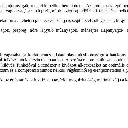
cég újdonsága­it, megtekinthetik a bemutatókat. Az autóipar és repülő
anyagok vágására a legszigorúbb biztonsági előírások tel­jesítése mellet
­automata lehetőségek széles skálája is segíti az elsődleges célt, hogy r
yagok, prepreg, hőre lágyuló műanyagok, méhsejtes alapanyagok, 
ok vágásában a korlátmentes adat­áramlás kulcsfontosságú a hatékony
ul felkészültnek érezhetik ma­gukat. A szoftver automatikusan optimali
ilövési funkcióval a rendszer a kivágott alkatrészeket az optimá­lis 
ghozam és a kompromisszumok nélküli vágásminőség el­engedhetetlen a g
 az értéktartásuk kiváló, a nagyfokú megbízhatóság minimalizálja a kar