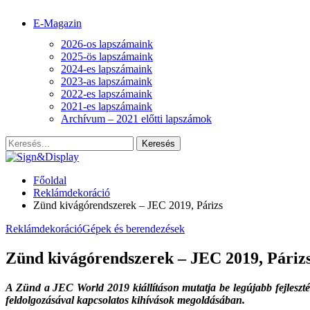
E-Magazin
2026-os lapszámaink
2025-ös lapszámaink
2024-es lapszámaink
2023-as lapszámaink
2022-es lapszámaink
2021-es lapszámaink
Archívum – 2021 előtti lapszámok
Főoldal
Reklámdekoráció
Zünd kivágórendszerek – JEC 2019, Párizs
Reklámdekoráció
Gépek és berendezések
Zünd kivágórendszerek – JEC 2019, Páriz
A Zünd a JEC World 2019 kiállításon mutatja be legújabb fej­leszté
feldolgozásával kapcsolatos kihívások megoldásában.