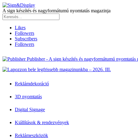
A sign készítés és nagyformátumú nyomtatás magazinja
Likes
Followers
Subscribers
Followers
Publisher - A sign készítés és nagyformátumú nyomtatás
Reklámdekoráció
3D nyomtatás
Digital Signage
Kiállítások & rendezvények
Reklámeszközök