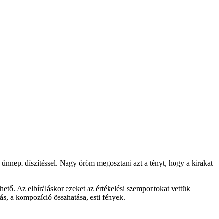
z ünnepi díszítéssel. Nagy öröm megosztani azt a tényt, hogy a kirakat
tő. Az elbíráláskor ezeket az értékelési szempontokat vettük
lás, a kompozíció összhatása, esti fények.