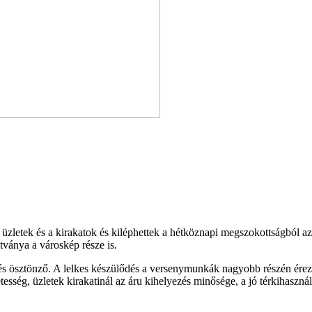
z üzletek és a kirakatok és kiléphettek a hétköznapi megszokottságból a
átványa a városkép része is.
 ösztönző. A lelkes készülődés a versenymunkák nagyobb részén érezhe
tesség, üzletek kirakatinál az áru kihelyezés minősége, a jó térkihaszná