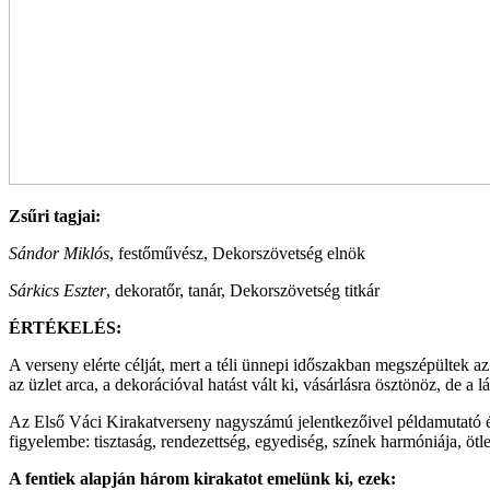
Zsűri tagjai:
Sándor Miklós
, festőművész, Dekorszövetség elnök
Sárkics Eszter
, dekoratőr, tanár, Dekorszövetség titkár
ÉRTÉKELÉS:
A verseny elérte célját, mert a téli ünnepi időszakban megszépültek a
az üzlet arca, a dekorációval hatást vált ki, vásárlásra ösztönöz, de a l
Az Első Váci Kirakatverseny nagyszámú jelentkezőivel példamutató és
figyelembe: tisztaság, rendezettség, egyediség, színek harmóniája, ötle
A fentiek alapján három kirakatot emelünk ki, ezek: