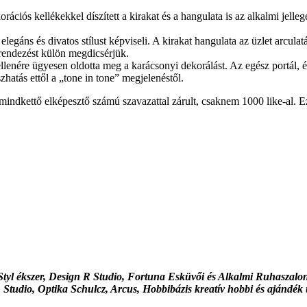
ciós kellékekkel díszített a kirakat és a hangulata is az alkalmi jellege
egáns és divatos stílust képviseli. A kirakat hangulata az üzlet arculatá
rurendezést külön megdicsérjük.
lenére ügyesen oldotta meg a karácsonyi dekorálást. Az egész portál, é
szhatás ettől a „tone in tone” megjelenéstől.
 mindkettő elképesztő számú szavazattal zárult, csaknem 1000 like-al. 
tyl ékszer, Design R Studio, Fortuna Esküvői és Alkalmi Ruhaszalon
tudio, Optika Schulcz, Arcus, Hobbibázis kreatív hobbi és ajándék ü