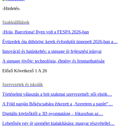
-Hirdetés-
Szakkiállítások
¡Hola, Barcelona! Ilyen volt a FESPA 2026-ban
Évtizedek óta dübörög: kerek évfordulót ünnepelt 2026-ban a…
Innováció és hatáskeltés: a signage új fejlesztési irányai
A signage jövője: technológia, élmény és fenntarthatóság
Előző
Következő
1 A 26
Szervezetek és iskolák
Történelmi választás a brit szakmai szervezetnél: női elnök…
A Föld napján Békéscsabára érkezett a „Szeretem a papírt”…
Digitális kijelzőktől a 3D nyomtatásig – fókuszban az…
Lehetőség egy új személet kialakítására: magyar részvétellel…