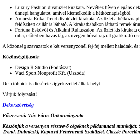
Luxury Fashion divatüzlet kirakata. Nevéhez híven elegáns dekorá
ünnepi hangulatot, amivel kiemelkedik a hétköznapiságból.
Amnesia Erika Trend divatüzlet kirakata. Az üzlet a hétköznapi el
feldíszített csillár is látható. A kirakatbabákon látható remek á
Fortuna Esküvői és Alkalmi Ruhaszalon. Az üzlet kis kirakata el
ruha, előtérben havas táj, az üvegen hóval rajzolt grafika. Jó ös
A közönség szavazatok e két versenyzőnél fej-fej mellett haladtak, és
Közönségdíjasok:
Design R Studio (Fodrászat)
Váci Sport Nonprofit Kft. (Uszoda)
De a többiek is dicséretes igyekezettel álltak helyt.
Várjuk folytatást!
Dekorszövetség
Főszervező: Vác Város Önkormányzata
Köszönjük a versenyen résztvevő cégeknek példamutató munkáját: S
Trend, Dubniczki, Kapucni Fehérnemű Szaküzlet, Classic Porcelán S