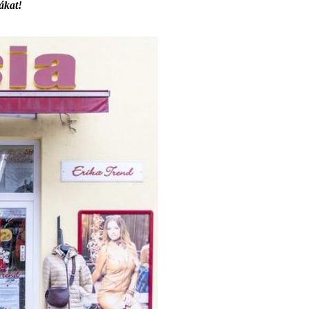
ákat!