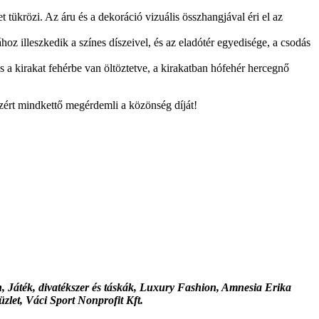
t tükrözi. Az áru és a dekoráció vizuális összhangjával éri el az
hoz illeszkedik a színes díszeivel, és az eladótér egyedisége, a csodás
s a kirakat fehérbe van öltöztetve, a kirakatban hófehér hercegnő
Ezért mindkettő megérdemli a közönség díját!
, Játék, divatékszer és táskák, Luxury Fashion, Amnesia Erika
zlet, Váci Sport Nonprofit Kft.