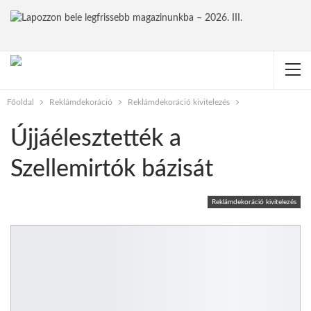
Főoldal
Reklámdekoráció
Reklámdekoráció kivitelezés
Újjáélesztették a
Szellemirtók bázisát
Reklámdekoráció kivitelezés