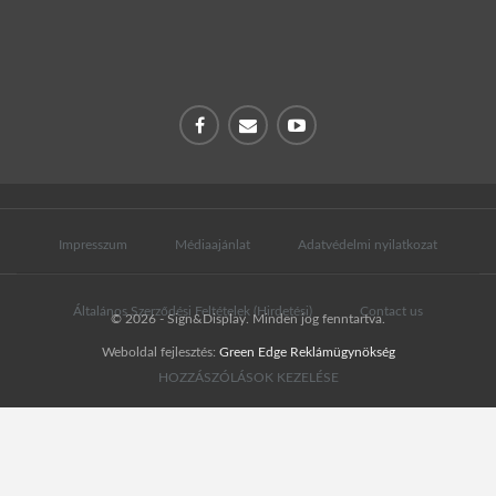
Impresszum
Médiaajánlat
Adatvédelmi nyilatkozat
Általános Szerződési Feltételek (Hirdetési)
Contact us
© 2026 - Sign&Display. Minden jog fenntartva.
Weboldal fejlesztés:
Green Edge Reklámügynökség
HOZZÁSZÓLÁSOK KEZELÉSE