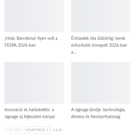
¡Hola, Barcelona! Ilyen volt a
Évtizedek óta dübörög: kerek
FESPA 2026-ban
évfordulót ünnepelt 2026-ban
a…
Innováció és hatáskeltés: a
A signage jövője: technológia,
signage új fejlesztési irányai
élmény és fenntarthatóság
ELŐZŐ
KÖVETKEZŐ
1 A 26