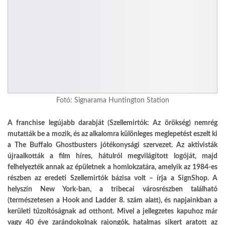
Fotó: Signarama Huntington Station
A franchise legújabb darabját (Szellemirtók: Az örökség) nemrég
mutatták be a mozik, és az alkalomra különleges meglepetést eszelt ki
a The Buffalo Ghostbusters jótékonysági szervezet. Az aktivisták
újraalkották a film híres, hátulról megvilágított logóját, majd
felhelyezték annak az épületnek a homlokzatára, amelyik az 1984-es
részben az eredeti Szellemirtók bázisa volt –
írja
a SignShop. A
helyszín New York-ban, a tribecai városrészben található
(természetesen a Hook and Ladder 8. szám alatt), és napjainkban a
kerületi tűzoltóságnak ad otthont. Mivel a jellegzetes kapuhoz már
vagy 40 éve zarándokolnak rajongók, hatalmas sikert aratott az