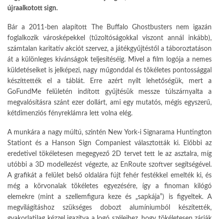
újraalkotott sign.
Bár a 2011-ben alapított The Buffalo Ghostbusters nem igazán
foglalkozik városképekkel (tűzoltóságokkal viszont annál inkább),
számtalan karitatív akciót szervez, a játékgyűjtéstől a táboroztatáson
át a különleges kívánságok teljesítéséig. Mivel a film logója a nemes
küldetéseiket is jelképezi, nagy műgonddal és tökéletes pontossággal
készíttették el a táblát. Erre azért nyílt lehetőségük, mert a
GoFundMe felületén indított gyűjtésük messze túlszárnyalta a
megvalósításra szánt ezer dollárt, ami egy mutatós, mégis egyszerű,
kétdimenziós fényreklámra lett volna elég.
A munkára a nagy múltú, szintén New York-i Signarama Huntington
Stationt és a Hanson Sign Companiest választották ki. Előbbi az
eredetivel tökéletesen megegyező 2D tervet tett le az asztalra, míg
utóbbi a 3D modellezést végezte, az EnRoute szoftver segítségével.
A grafikát a felület belső oldalára fújt fehér festékkel emelték ki, és
még a körvonalak tökéletes egyezésére, így a finoman kilógó
elemekre (mint a szellemfigura keze és „sapkája”) is figyeltek. A
megvilágításhoz szükséges dobozt alumíniumból készítették,
gyakorlatilag kézzel igazítva a logó széleihez, hogy tökéletesen zárják