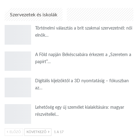
Szervezetek és iskolák
Történelmi választás a brit szakmai szervezetnél: női
elnök…
A Föld napján Békéscsabára érkezett a „Szeretem a
papírt”…
Digitális kijelzőktől a 3D nyomtatásig – fókuszban
az…
Lehetőség egy új személet kialakítására: magyar
részvétellel…
ELŐZŐ
KÖVETKEZŐ
1 A 17