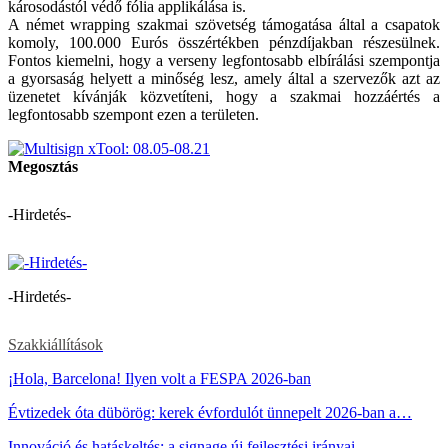
károsodástól védő fólia applikálása is.
A német wrapping szakmai szövetség támogatása által a csapatok
komoly, 100.000 Eurós összértékben pénzdíjakban részesülnek.
Fontos kiemelni, hogy a verseny legfontosabb elbírálási szempontja
a gyorsaság helyett a minőség lesz, amely által a szervezők azt az
üzenetet kívánják közvetíteni, hogy a szakmai hozzáértés a
legfontosabb szempont ezen a területen.
Megosztás
-Hirdetés-
-Hirdetés-
Szakkiállítások
¡Hola, Barcelona! Ilyen volt a FESPA 2026-ban
Évtizedek óta dübörög: kerek évfordulót ünnepelt 2026-ban a…
Innováció és hatáskeltés: a signage új fejlesztési irányai