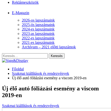
Reklámeszközök
E-Magazin
2026-os lapszámaink
2025-ös lapszámaink
2024-es lapszámaink
2023-as lapszámaink
2022-es lapszámaink
2021-es lapszámaink
Archívum – 2021 előtti lapszámok
Főoldal
Szakmai kiállítások és rendezvények
Új élő autó fóliázási esemény a viscom 2019-en
Új élő autó fóliázási esemény a viscom
2019-en
Szakmai kiállítások és rendezvények