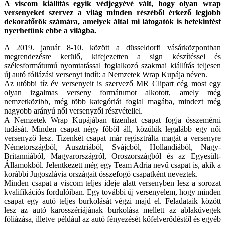
A viscom kiállítás egyik védjegyévé vált, hogy olyan wrap
versenyeket szervez a világ minden részéből érkező legjobb
dekoratőrök számára, amelyek által mi látogatók is betekintést
nyerhetünk ebbe a világba.
A 2019. január 8-10. között a düsseldorfi vásárközpontban
megrendezésre kerülő, kifejezetten a sign készítéssel és
szélesformátumú nyomtatással foglalkozó szakmai kiállítás teljesen
új autó fóliázási versenyt indít: a Nemzetek Wrap Kupája néven.
Az utóbbi tíz év versenyeit is szervező MR Clipart cég most egy
olyan izgalmas verseny formátumot alkotott, amely még
nemzetközibb, még több kategóriát foglal magába, mindezt még
nagyobb arányú női versenyzői részvétellel.
A Nemzetek Wrap Kupájában tizenhat csapat fogja összemérni
tudását. Minden csapat négy főből áll, közülük legalább egy női
versenyző lesz. Tizenkét csapat már regisztrálta magát a versenyre
Németországból, Ausztriából, Svájcból, Hollandiából, Nagy-
Britanniából, Magyarországról, Oroszországból és az Egyesült-
Államokból. Jelentkezett még egy Team Adria nevű csapat is, akik a
korábbi Jugoszlávia országait összefogó csapatként neveztek.
Minden csapat a viscom teljes ideje alatt versenyben lesz a sorozat
kvalifikációs fordulóiban. Egy további új versenyelem, hogy minden
csapat egy autó teljes burkolását végzi majd el. Feladataik között
lesz az autó karosszériájának burkolása mellett az ablaküvegek
fóliázása, illetve például az autó fényezését kőfelverődéstől és egyéb