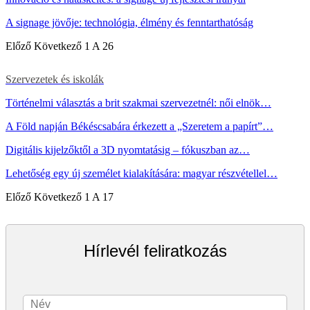
A signage jövője: technológia, élmény és fenntarthatóság
Előző
Következő
1 A 26
Szervezetek és iskolák
Történelmi választás a brit szakmai szervezetnél: női elnök…
A Föld napján Békéscsabára érkezett a „Szeretem a papírt”…
Digitális kijelzőktől a 3D nyomtatásig – fókuszban az…
Lehetőség egy új személet kialakítására: magyar részvétellel…
Előző
Következő
1 A 17
Hírlevél feliratkozás