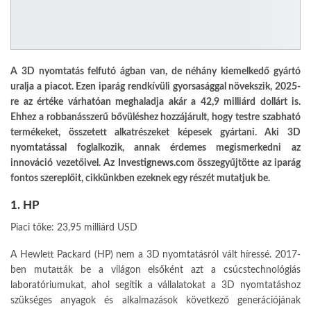
A 3D nyomtatás felfutó ágban van, de néhány kiemelkedő gyártó
uralja a piacot. Ezen iparág rendkívüli gyorsasággal növekszik, 2025-
re az értéke várhatóan meghaladja akár a 42,9 milliárd dollárt is.
Ehhez a robbanásszerű bővüléshez hozzájárult, hogy testre szabható
termékeket, összetett alkatrészeket képesek gyártani. Aki 3D
nyomtatással foglalkozik, annak érdemes megismerkedni az
innováció vezetőivel. Az
Investignews.com
összegyűjtötte az iparág
fontos szereplőit, cikkünkben ezeknek egy részét mutatjuk be.
1. HP
Piaci tőke: 23,95 milliárd USD
A Hewlett Packard (HP) nem a 3D nyomtatásról vált híressé. 2017-
ben mutatták be a világon elsőként azt a csúcstechnológiás
laboratóriumukat, ahol segítik a vállalatokat a 3D nyomtatáshoz
szükséges anyagok és alkalmazások következő generációjának