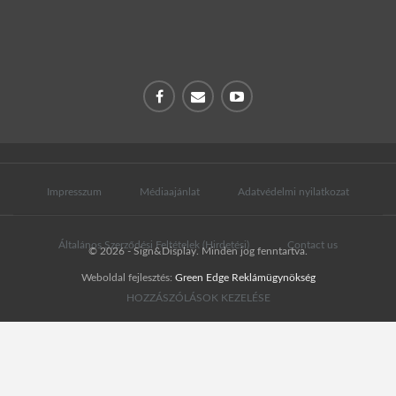
Impresszum
Médiaajánlat
Adatvédelmi nyilatkozat
Általános Szerződési Feltételek (Hirdetési)
Contact us
© 2026 - Sign&Display. Minden jog fenntartva.
Weboldal fejlesztés:
Green Edge Reklámügynökség
HOZZÁSZÓLÁSOK KEZELÉSE