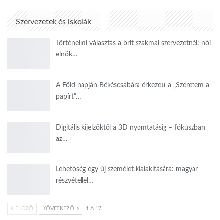
Szervezetek és iskolák
Történelmi választás a brit szakmai szervezetnél: női
elnök…
A Föld napján Békéscsabára érkezett a „Szeretem a
papírt”…
Digitális kijelzőktől a 3D nyomtatásig – fókuszban
az…
Lehetőség egy új személet kialakítására: magyar
részvétellel…
ELŐZŐ
KÖVETKEZŐ
1 A 17