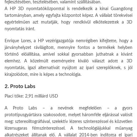
fejlesztésében, tesztelésében, valamint szállításában.
A HP 3D nyomtatóközponttal is rendelkezik a kínai Guangdong
tartományban, amely egyfajta központot képez. A vállalat törekvései
egyértelműen azt mutatják, hogy rendkívül elkötelezettek a 3D
nyomtatás iránt.
Enrique Lores, a HP vezérigazgatója nemrégiben kifejtette, hogy a
járványhelyzet rávilágított, mennyire fontos a termékek helyben
történő előállítása, amivel sokkal gyorsabban juthatnak a kívánt
elemhez. A közelmúlt eseményeire kiváló választ adott a 3D
nyomtatás, igazi alternatívát nyújtott az ipari szereplőknek, s jól
kirajzolódott, mire is képes a technológia.
2. Proto Labs
Piaci tőke: 2,91 milliárd USD
A Proto Labs – a nevének megfelelően – a gyors
prototípusgyártásra szakosodott, melyet háromféle eljárással valósít
meg: sztereolitográfiával, szelektív lézeres szinterezéssel és közvetlen
lézersugaras fémszinterezéssel. A technológiájukkal műanyag
alkatrészeket állítanak elő. A vállalat 2014-ben indította el ipari