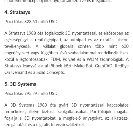
cipőbetét-koncepciójához nyújtottak szoftveres megoldást.
4. Stratasys
Piaci tőke: 823,63 millió USD
A Stratasys 1988 óta foglalkozik 3D nyomtatással, és elsősorban az
egészségügyi, a repülőgépipari, az autóipari és az oktatási piacon
tevékenykedik. A vállalat globális szinten több mint 600
engedélyezett vagy függőben lévő szabadalommal rendelkezik. Ezek
közül a legfontosabbak: FDM, PolyJet és a WDM technológiák. A
Stratasys leányvállalatai többek közt: MakerBot, GrabCAD, RedEye
On Demand és a Solid Concepts.
5. 3D Systems
Piaci tőke: 795,29 millió USD
A 3D Systems 1983 óta gyárt 3D nyomtatással kapcsolatos
termékeket, illetve biztosít szolgáltatásokat. Portfóliójuk magába
foglalja a 3D nyomtatókat, a megfelelő anyagokat, az alkatrész-
szolgáltatást és a digitális tervezőeszközöket.