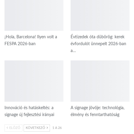
¡Hola, Barcelona! Ilyen volt a
Évtizedek óta dübörög: kerek
FESPA 2026-ban
évfordulót ünnepelt 2026-ban
a…
Innováció és hatáskeltés: a
A signage jövője: technológia,
signage új fejlesztési irányai
élmény és fenntarthatóság
ELŐZŐ
KÖVETKEZŐ
1 A 26