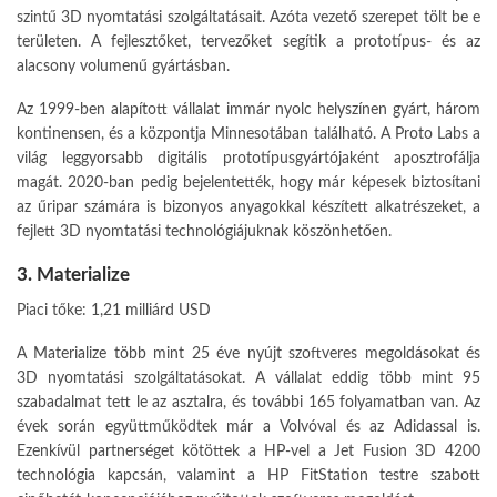
szintű 3D nyomtatási szolgáltatásait. Azóta vezető szerepet tölt be e
területen. A fejlesztőket, tervezőket segítik a prototípus- és az
alacsony volumenű gyártásban.
Az 1999-ben alapított vállalat immár nyolc helyszínen gyárt, három
kontinensen, és a központja Minnesotában található. A Proto Labs a
világ leggyorsabb digitális prototípusgyártójaként aposztrofálja
magát. 2020-ban pedig bejelentették, hogy már képesek biztosítani
az űripar számára is bizonyos anyagokkal készített alkatrészeket, a
fejlett 3D nyomtatási technológiájuknak köszönhetően.
3. Materialize
Piaci tőke: 1,21 milliárd USD
A Materialize több mint 25 éve nyújt szoftveres megoldásokat és
3D nyomtatási szolgáltatásokat. A vállalat eddig több mint 95
szabadalmat tett le az asztalra, és további 165 folyamatban van. Az
évek során együttműködtek már a Volvóval és az Adidassal is.
Ezenkívül partnerséget kötöttek a HP-vel a Jet Fusion 3D 4200
technológia kapcsán, valamint a HP FitStation testre szabott