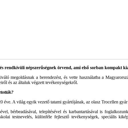
s rendkívüli népszerűségnek örvend, ami első sorban kompakt kial
ta kiváló megoldásnak a berendezést, és vette használatba a Magyarors
ről és az általuk végzett tevékenységekről.
ztották?
 20 éve. A világ egyik vezető tatami gyártójának, az olasz Trocellen gyá
tésével, bérbeadásával, telepítésével és karbantartásával is foglalko
kolai testnevelés, különféle fejlesztő tevé­kenységek, speciális kikép