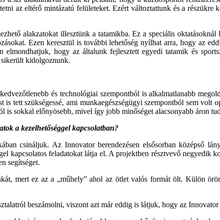
tni az eltérő mintázatú felületeket. Ezért változtattunk és a részükre 
hető alakzatokat illesztünk a tata­mikba. Ez a speciális oktatásoknál l
ozásokat. Ezen keresztül is további lehetőség nyílhat arra, hogy az e
án elmondhatjuk, hogy az általunk fejlesztett egyedi tatamik és sports
 sikerült kidolgoznunk.
kedvezőtlenebb és technológiai szem­pontból is alkalmatlanabb megoldá
st is tett szükségessé, ami mun­kaegészségügyi szempontból sem volt o
is sokkal előnyösebb, mivel így jobb minőséget alacsonyabb áron tudun
alatok a kezelhetőséggel kapcsolatban?
nkában csináljuk. Az Innovator berende­zésen elsősorban középső lány
el kapcsolatos feladatokat látja el. A projektben résztvevő negyedik kol
en segítséget.
t, mert ez az a „műhely” ahol az öt­let valós formát ölt. Külön öröm,
latról beszámolni, viszont azt már eddig is látjuk, hogy az Innovator