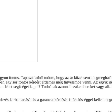
gyon fontos. Tapasztalatból tudom, hogy az ár közel sem a legmeghatár
en egy sor fontos kérdést érdemes még figyelembe venni. Az egyik ilye
an lehet segítséget kapni? Tudnának azon­nal szakembereket vagy alkat
ezés karbantartását és a garancia kérdését is felelősséggel kellett me