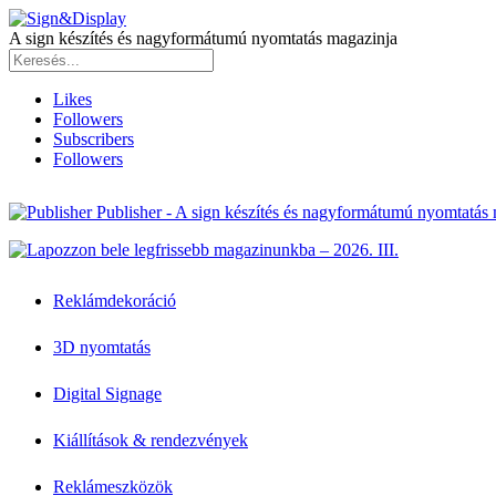
A sign készítés és nagyformátumú nyomtatás magazinja
Likes
Followers
Subscribers
Followers
Publisher - A sign készítés és nagyformátumú nyomtatás
Reklámdekoráció
3D nyomtatás
Digital Signage
Kiállítások & rendezvények
Reklámeszközök