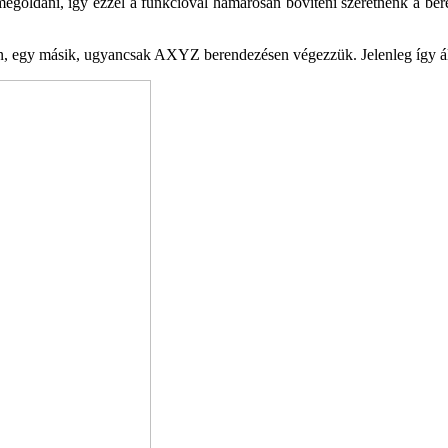
megoldani, így ezzel a funkcióval ha­marosan bővíteni szeretnénk a ber
 egy másik, ugyancsak AXYZ berende­zésen végezzük. Jelenleg így áll ös