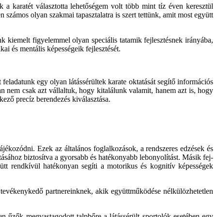
 karatét választotta le­hetőségem volt több mint tíz éven keresztül
en számos olyan szakmai tapasztalatra is szert tettünk, amit most együtt
unk kiemelt figyelemmel olyan speciális tatamik fejlesztésnek irányába,
ai és mentális képes­ségeik fejlesztését.
feladatunk egy olyan látássérültek karate oktatását segítő információs
 nem csak azt vál­laltuk, hogy kitalálunk valamit, hanem azt is, hogy
ező precíz berende­zés kiválasztása.
k tájékozódni. Ezek az általános foglalkozások, a rendszeres edzések és
tásához biztosítva a gyorsabb és hatékonyabb lebonyolítást. Másik fej­
yütt rendkívül hatékonyan segíti a motorikus és kognitív képességek
 tevékenykedő partnereinknek, akik együttműködése nélkülözhetet­len
n űzők megvasta­godott talpbőre a látássérült sportolók esetében egy