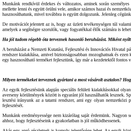
Munkánk rendkívül érdekes és változatos, aminek so­rán személyes m
mellette lenni és együtt örülni vele, amikor számos hazai és nemzetközi
hasz­nosíthatunk, mivel továbbra is együtt dolgozunk. Jelen­leg cégünk 
De motivációt jelentett az is, hogy az üzleti tevékenysé­gen túl valam
ame­lyek a segítségre szorulók, vagy fogyatékkal élők szá­mára is lehet
Ha jól tudom régebb óta terveznek hasonló beruházást. Miként nyílt
A beruházást a Nemzeti Kutatási, Fejlesztési és In­novációs Hivatal p
rendszer kialakítása, amivel biztonságosabban mozog­hatnak és ezen k
egy hasznosítható terméket fejlesztünk, így már a kezde­tektől fontos
Milyen termékeket terveznek gyártani a most vásárolt asztalon? Hog
Az egyik fejlesztésünk alapján speciális felületi kiala­kításokkal oly
averseny körülmények között is egyaránt jól használha­tók lesznek. Sp
lesztési irányunk az a tatami rendszer, ami egy olyan nemzetközi p
fejlesztését.
Munkánk eredményessége nem kizárólag saját érde­münk. Nagyon sok k
ahhoz, hogy fejlesztéseink a gyakorlatban is jól működhessenek.
Akár egy apró részletnek is komoly jelentősége lehet. Az egyik közö