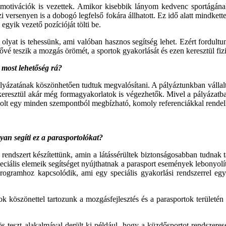
otivációk is vezettek. Amikor kisebbik lányom kedvenc sportágának a
 versenyen is a dobogó legfelső fokára áll­hatott. Ez idő alatt mindkett
egyik vezető pozícióját tölti be.
i olyat is tehessünk, ami valóban hasznos segítség lehet. Ezért fordult
ővé teszik a mozgás örömét, a sportok gyakorlását és ezen keresztül fizik
 most lehetőség rá?
ályázatának köszönhetően tudtuk megvalósítani. A pályáztunkban vállalt 
eresztül akár még formagyakorlatok is végezhetők. Mivel a pályázatban
 volt egy minden szempontból megbízha­tó, komoly referenciákkal rendelk
yan segíti ez a parasportolókat?
an rendszert készítettünk, amin a látás­sérültek biztonságosabban tudna
eciális elemeik segítséget nyújthatnak a parasport események lebonyolí
rogramhoz kapcsolódik, ami egy speciá­lis gyakorlási rendszerrel eg
öszönettel tartozunk a mozgás­fejlesztés és a parasportok területén
s teszt alakalmával derült ki például, hogy a küzdősportot rendszerese