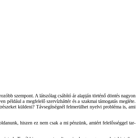
ozóbb szempont. A látszólag csábító ár alapján történő döntés nagyon
n például a megfelelő szervízháttér és a szakmai támogatás megléte.
részeket küldeni? Távse­gítségnél felmerülhet nyelvi probléma is, ami
goldanunk, hiszen ez nem csak a mi pénzünk, amiért felelősséggel tar­