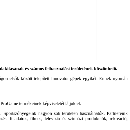
akításának és számos felhasználási területének köszönhető.
zágon elsők között telepített Innovator gépek egyikét. Ennek nyomán
r ProGame termé­keinek képviseletét látjuk el.
zunk. Sportszőnyegeink nagyon sok területen használhatók. Partnereink
zési feladatok, filmes, televí­zió és színházi produkciók, rekreáció,