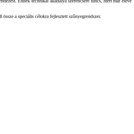
endezést. Ennek technikai akadálya szerencsére nincs, mert már eleve
sze a speciális célok­ra fejlesztett szőnyegrendszer.