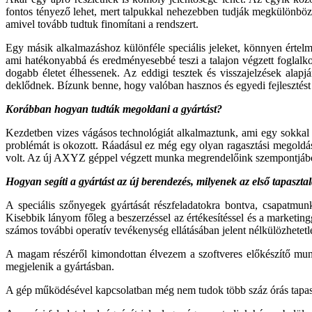
fontos tényező lehet, mert talpukkal nehezebben tud­ják megkülönbözte
amivel tovább tudtuk finomítani a rendszert.
Egy másik alkalmazáshoz különféle speciális jeleket, könnyen értelmez
ami hatékonyabbá és eredményesebbé teszi a tala­jon végzett foglalk
dogabb életet élhessenek. Az eddigi tesztek és vis­szajelzések alapj
deklődnek. Bízunk benne, hogy valóban hasznos és egyedi fejlesztést
Korábban hogyan tudták megoldani a gyártást?
Kezdetben vizes vágásos technológiát alkalmaztunk, ami egy sokkal 
problémát is okozott. Ráadásul ez még egy olyan ragasztási megoldá
volt. Az új AXYZ géppel végzett munka meg­rendelőink szempontjából 
Hogyan segíti a gyártást az új berendezés, milyenek az első tapaszt
A speciális szőnyegek gyártását részfeladatokra bont­va, csapatmu
Kisebbik lányom főleg a beszerzéssel az értékesítéssel és a mar­ketingg
számos továb­bi operatív tevékenység ellátásában jelent nélkülözhe­tetl
A magam részéről kimondottan élvezem a szoftveres előkészítő munká
megjele­nik a gyártásban.
A gép működésével kapcsolatban még nem tudok több száz órás tapaszta