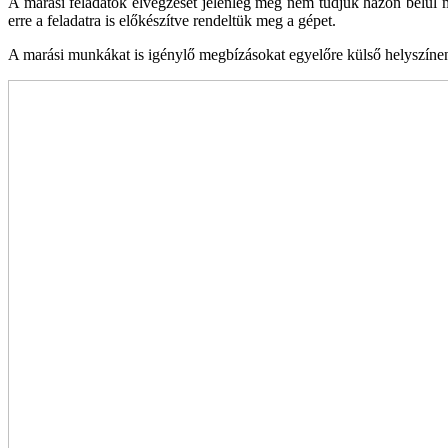
A marási feladatok elvégzését jelenleg még nem tud­juk házon belül 
erre a feladatra is előkészítve rendeltük meg a gépet.
A marási munkákat is igénylő megbízásokat egyelőre külső helyszínen,