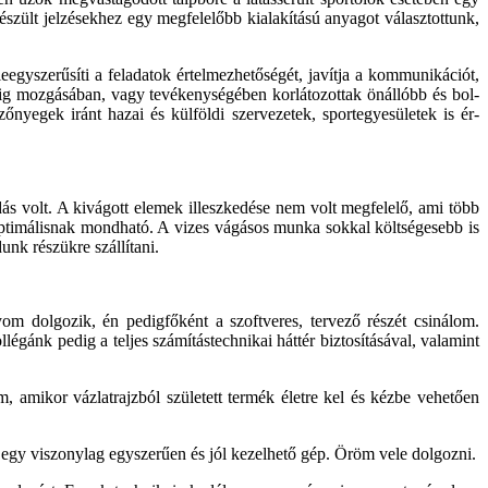
készült jelzésekhez egy megfelelőbb kialakítású anyagot választottunk,
eegyszerűsíti a fel­adatok értelmezhetőségét, javítja a kommunikációt,
ddig mozgásában, vagy tevékenységében korlátozottak önállóbb és bol­
zőnyegek iránt hazai és külföldi szervezetek, sportegyesületek is ér­
s volt. A kivágott elemek illeszkedése nem volt megfelelő, ami több
ptimálisnak mondható. A vizes vágásos munka sokkal költsége­sebb is
k részük­re szállítani.
om dolgozik, én pedigfőként a szoftveres, tervező részét csinálom.
légánk pedig a teljes számítás­technikai háttér biztosításával, valamint
 amikor vázlatrajzból született termék életre kel és kézbe vehetően
 egy viszonylag egyszerűen és jól kezelhető gép. Öröm vele dolgozni.