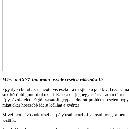
Miért az AXYZ Innovator asztalra esett a választásuk?
Egy ilyen beruházás megtervezésekor a megfelelő gép kiválasztása na
sok későbbi gondot okozhat. Ez csak a jéghegy csúcsa, amin túlmenő
Egy távol-keleti cégtől vásárolt géppel adódott probléma esetén hogy
miatt akár hosszabb ideig leállhat a gyártás.
Mivel beruházásunk részben pályázati pénzből való­sult meg, a berend
tozunk.