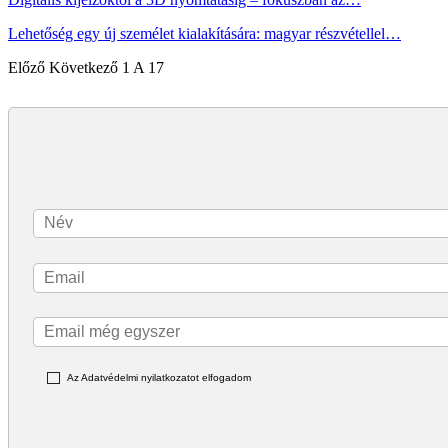
Lehetőség egy új személet kialakítására: magyar részvétellel…
Előző
Következő
1 A 17
Az Adatvédelmi nyilatkozatot elfogadom