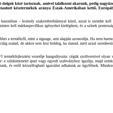
lsó dolgok közé tartoznak, amivel találkozni akarunk, pedig nagy
zautasított késztermékek aránya Észak-Amerikában kettő, Európ
 hasonlóan – komoly szakemberhiánnyal küzd, azzal is szembe kell n
ten kell márkaspecifikus igényeket kielégíteni, és a színek pontosság
bbet a termékről, mint a signage, ami alapján azonosítja. Ha nem harmo
nciáig szalad, de akkor sem lesz boldog, ha marad, mert azzal szembesül
termékfejlesztési vezetője hangsúlyozta: cégük szoftvereivel olyan v
étre: a színkimenetet ipari vagy egyedi szabványhoz igazítja, majd s
hatunk, és erről kézzelfogható igazolást adhatunk az ügyfélnek. Minde