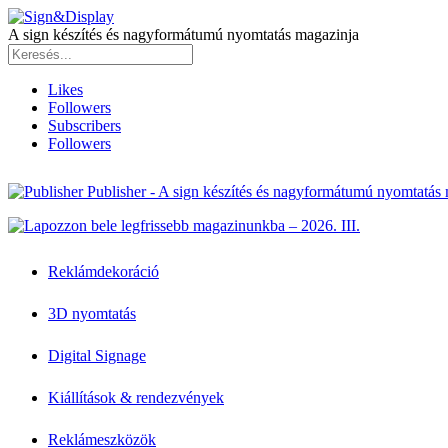
A sign készítés és nagyformátumú nyomtatás magazinja
Likes
Followers
Subscribers
Followers
Publisher - A sign készítés és nagyformátumú nyomtatás
Reklámdekoráció
3D nyomtatás
Digital Signage
Kiállítások & rendezvények
Reklámeszközök