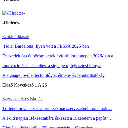
-Hirdetés-
Szakkiállítások
¡Hola, Barcelona! Ilyen volt a FESPA 2026-ban
Évtizedek óta dübörög: kerek évfordulót ünnepelt 2026-ban a…
Innováció és hatáskeltés: a signage új fejlesztési irányai
A signage jövője: technológia, élmény és fenntarthatóság
Előző
Következő
1 A 26
Szervezetek és iskolák
Történelmi választás a brit szakmai szervezetnél: női elnök…
A Föld napján Békéscsabára érkezett a „Szeretem a papírt”…
Digitális kijelzőktől a 3D nyomtatásig – fókuszban az…