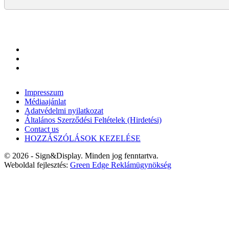
Impresszum
Médiaajánlat
Adatvédelmi nyilatkozat
Általános Szerződési Feltételek (Hirdetési)
Contact us
HOZZÁSZÓLÁSOK KEZELÉSE
© 2026 - Sign&Display. Minden jog fenntartva.
Weboldal fejlesztés:
Green Edge Reklámügynökség