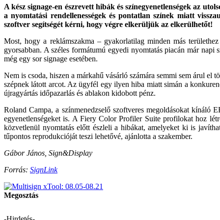
A kész signage-en észrevett hibák és színegyenetlenségek az uto
a nyomtatási rendellenességek és pontatlan színek miatt viss
szoftver segítségét kérni, hogy végre elkerüljük az elkerülhetőt!
Most, hogy a reklámszakma – gyakorlatilag minden más területhez
gyorsabban. A széles formátumú egyedi nyomtatás piacán már napi szin
még egy sor signage esetében.
Nem is csoda, hiszen a márkahű vásárló számára semmi sem árul el tö
szépnek látott arcot. Az ügyfél egy ilyen hiba miatt simán a konkure
újragyártás időpazarlás és ablakon kidobott pénz.
Roland Campa, a színmenedzselő szoftveres megoldásokat kínáló EFI 
egyenetlenségeket is. A Fiery Color Profiler Suite profilokat hoz l
közvetlenül nyomtatás előtt észleli a hibákat, amelyeket ki is javít
tűpontos reprodukcióját teszi lehetővé, ajánlotta a szakember.
Gábor János, Sign&Display
Forrás:
SignLink
Megosztás
-Hirdetés-