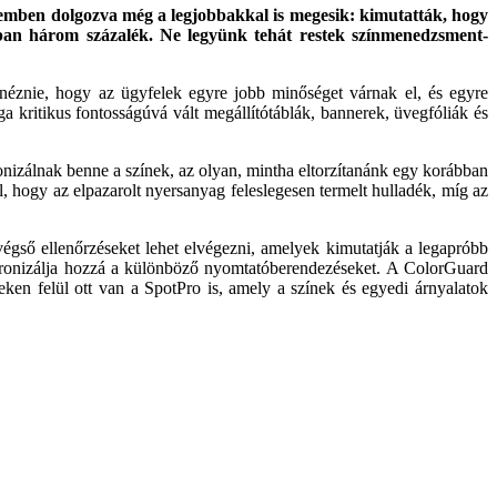
üzemben dolgozva még a legjobbakkal is megesik: kimutatták, hogy
ában három százalék. Ne legyünk tehát restek színmenedzsment-
éznie, hogy az ügyfelek egyre jobb minőséget várnak el, és egyre
a kritikus fontosságúvá vált megállítótáblák, bannerek, üvegfóliák és
nizálnak benne a színek, az olyan, mintha eltorzítanánk egy korábban
, hogy az elpazarolt nyersanyag feleslegesen termelt hulladék, míg az
égső ellenőrzéseket lehet elvégezni, amelyek kimutatják a legapróbb
zinkronizálja hozzá a különböző nyomtatóberendezéseket. A ColorGuard
zeken felül ott van a SpotPro is, amely a színek és egyedi árnyalatok