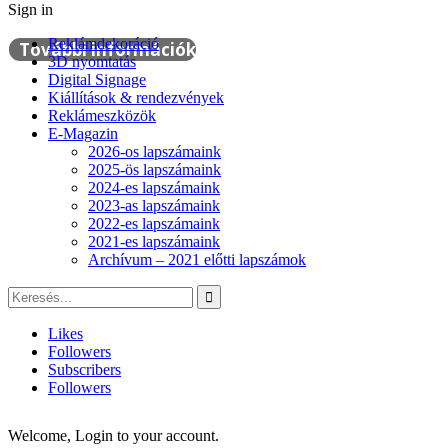
Sign in
Reklámdekoráció
További információk
3D nyomtatás
Digital Signage
Kiállítások & rendezvények
Reklámeszközök
E-Magazin
2026-os lapszámaink
2025-ös lapszámaink
2024-es lapszámaink
2023-as lapszámaink
2022-es lapszámaink
2021-es lapszámaink
Archívum – 2021 előtti lapszámok
Likes
Followers
Subscribers
Followers
Welcome, Login to your account.