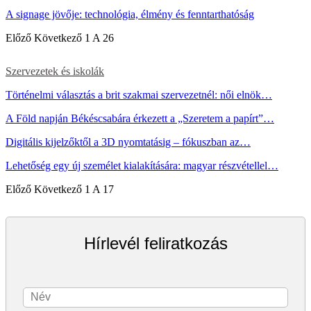
A signage jövője: technológia, élmény és fenntarthatóság
Előző
Következő
1 A 26
Szervezetek és iskolák
Történelmi választás a brit szakmai szervezetnél: női elnök…
A Föld napján Békéscsabára érkezett a „Szeretem a papírt”…
Digitális kijelzőktől a 3D nyomtatásig – fókuszban az…
Lehetőség egy új személet kialakítására: magyar részvétellel…
Előző
Következő
1 A 17
Hírlevél feliratkozás