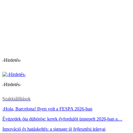
-Hirdetés-
-Hirdetés-
Szakkiállítások
¡Hola, Barcelona! Ilyen volt a FESPA 2026-ban
Évtizedek óta dübörög: kerek évfordulót ünnepelt 2026-ban a…
Innováció és hatáskeltés: a signage új fejlesztési irányai