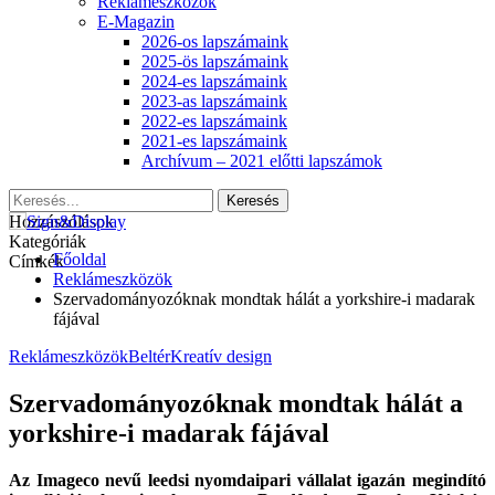
Reklámeszközök
E-Magazin
2026-os lapszámaink
2025-ös lapszámaink
2024-es lapszámaink
2023-as lapszámaink
2022-es lapszámaink
2021-es lapszámaink
Archívum – 2021 előtti lapszámok
Hozzászólások
Kategóriák
Főoldal
Címkék
Reklámeszközök
Szervadományozóknak mondtak hálát a yorkshire-i madarak
fájával
Reklámeszközök
Beltér
Kreatív design
Szervadományozóknak mondtak hálát a
yorkshire-i madarak fájával
Az Imageco nevű leedsi nyomdaipari vállalat igazán megindító