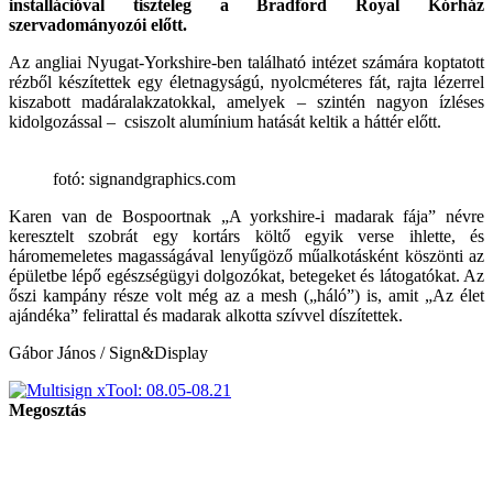
installációval tiszteleg a Bradford Royal Kórház
szervadományozói előtt.
Az angliai Nyugat-Yorkshire-ben található intézet számára koptatott
rézből készítettek egy életnagyságú, nyolcméteres fát, rajta lézerrel
kiszabott madáralakzatokkal, amelyek – szintén nagyon ízléses
kidolgozással – csiszolt alumínium hatását keltik a háttér előtt.
fotó: signandgraphics.com
Karen van de Bospoortnak „A yorkshire-i madarak fája” névre
keresztelt szobrát egy kortárs költő egyik verse ihlette, és
háromemeletes magasságával lenyűgöző műalkotásként köszönti az
épületbe lépő egészségügyi dolgozókat, betegeket és látogatókat. Az
őszi kampány része volt még az a mesh („háló”) is, amit „Az élet
ajándéka” felirattal és madarak alkotta szívvel díszítettek.
Gábor János / Sign&Display
Megosztás