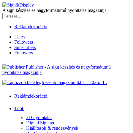
A sign készítés és nagyformátumú nyomtatás magazinja
Reklámdekoráció
Likes
Followers
Subscribers
Followers
Publisher - A sign készítés és nagyformátumú
nyomtatás magazinja
Reklámdekoráció
Több
3D nyomtatás
Digital Signage
Kiállítások & rendezvények