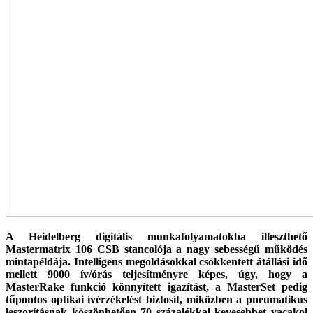
A Heidelberg digitális munkafolyamatokba illeszthető
Mastermatrix 106 CSB stancolója a nagy sebességű működés
mintapéldája. Intelligens megoldásokkal csökkentett átállási idő
mellett 9000 ív/órás teljesítményre képes, úgy, hogy a
MasterRake funkció könnyített igazítást, a MasterSet pedig
tűpontos optikai ívérzékelést biztosít, miközben a pneumatikus
leszorításnak köszönhetően 70 százalékkal kevesebbet vacakol