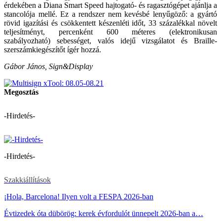
érdekében a Diana Smart Speed hajtogató- és ragasztógépet ajánlja a
stancolója mellé. Ez a rendszer nem kevésbé lenyűgöző: a gyártó
rövid igazítási és csökkentett készenléti időt, 33 százalékkal növelt
teljesítményt, percenként 600 méteres (elektronikusan
szabályozható) sebességet, valós idejű vizsgálatot és Braille-
szerszámkiegészítőt ígér hozzá.
Gábor János, Sign&Display
Megosztás
-Hirdetés-
-Hirdetés-
Szakkiállítások
¡Hola, Barcelona! Ilyen volt a FESPA 2026-ban
Évtizedek óta dübörög: kerek évfordulót ünnepelt 2026-ban a…