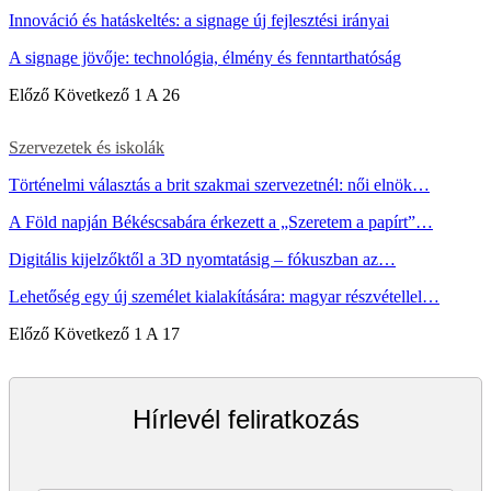
Innováció és hatáskeltés: a signage új fejlesztési irányai
A signage jövője: technológia, élmény és fenntarthatóság
Előző
Következő
1 A 26
Szervezetek és iskolák
Történelmi választás a brit szakmai szervezetnél: női elnök…
A Föld napján Békéscsabára érkezett a „Szeretem a papírt”…
Digitális kijelzőktől a 3D nyomtatásig – fókuszban az…
Lehetőség egy új személet kialakítására: magyar részvétellel…
Előző
Következő
1 A 17
Hírlevél feliratkozás