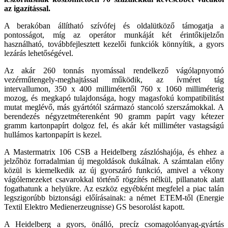
az igazítással.
A berakóban állítható szívófej és oldalütköző támogatja a
pontosságot, míg az operátor munkáját két érintőkijelzőn
használható, továbbfejlesztett kezelői funkciók könnyítik, a gyors
lezárás lehetőségével.
Az akár 260 tonnás nyomással rendelkező vágólapnyomó
vezérműtengely-meghajtással működik, az ívméret tág
intervallumon, 350 x 400 millimétertől 760 x 1060 milliméterig
mozog, és megkapó tulajdonsága, hogy magasfokú kompatibilitást
mutat meglévő, más gyártótól származó stancoló szerszámokkal. A
berendezés négyzetméterenként 90 gramm papírt vagy kétezer
gramm kartonpapírt dolgoz fel, és akár két milliméter vastagságú
hullámos kartonpapírt is kezel.
A Mastermatrix 106 CSB a Heidelberg zászlóshajója, és ehhez a
jelzőhöz forradalmian új megoldások dukálnak. A számtalan előny
közül is kiemelkedik az új gyorszáró funkció, amivel a vékony
vágólemezeket csavarokkal történő rögzítés nélkül, pillanatok alatt
fogathatunk a helyükre. Az eszköz egyébként megfelel a piac talán
legszigorúbb biztonsági előírásainak: a német ETEM-től (Energie
Textil Elektro Medienerzeugnisse) GS besorolást kapott.
A Heidelberg a gyors, önálló, precíz csomagolóanyag-gyártás