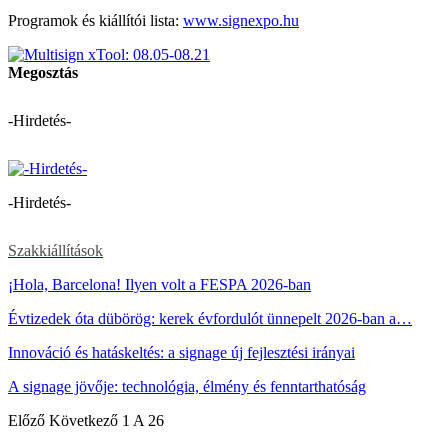
Programok és kiállítói lista:
www.signexpo.hu
Megosztás
-Hirdetés-
-Hirdetés-
Szakkiállítások
¡Hola, Barcelona! Ilyen volt a FESPA 2026-ban
Évtizedek óta dübörög: kerek évfordulót ünnepelt 2026-ban a…
Innováció és hatáskeltés: a signage új fejlesztési irányai
A signage jövője: technológia, élmény és fenntarthatóság
Előző
Következő
1 A 26