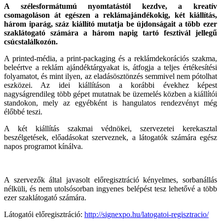
A szélesformátumú nyomtatástól kezdve, a kreatív
csomagoláson át egészen a reklámajándékokig, két kiállítás,
három iparág, száz kiállító mutatja be újdonságait a több ezer
szaklátogató számára a három napig tartó fesztivál jellegű
csúcstalálkozón.
A printed-média, a print-packaging és a reklámdekorációs szakma,
beleértve a reklám ajándéktárgyakat is, átfogja a teljes értékesítési
folyamatot, és mint ilyen, az eladásösztönzés semmivel nem pótolhat
eszközei. Az idei kiállításon a korábbi évekhez képest
nagyságrendileg több gépet mutatnak be üzemelés közben a kiállítói
standokon, mely az egyébként is hangulatos rendezvényt még
élőbbé teszi.
A két kiállítás szakmai védnökei, szervezetei kerekasztal
beszélgetések, előadásokat szerveznek, a látogatók számára egész
napos programot kínálva.
A szervezők által javasolt előregisztráció kényelmes, sorbanállás
nélküli, és nem utolsósorban ingyenes belépést tesz lehetővé a több
ezer szaklátogató számára.
Látogatói előregisztráció:
http://signexpo.hu/latogatoi-regisztracio/