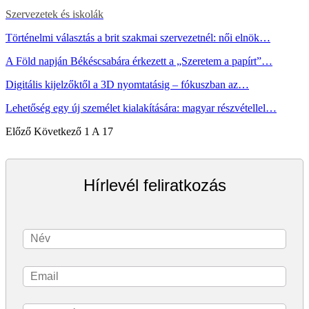
Szervezetek és iskolák
Történelmi választás a brit szakmai szervezetnél: női elnök…
A Föld napján Békéscsabára érkezett a „Szeretem a papírt”…
Digitális kijelzőktől a 3D nyomtatásig – fókuszban az…
Lehetőség egy új személet kialakítására: magyar részvétellel…
Előző
Következő
1 A 17
Hírlevél feliratkozás