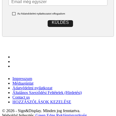
Az Adatvédelmi nyilatkozatot elfogadom
KÜLDÉS
Impresszum
Médiaajánlat
Adatvédelmi nyilatkozat
Általános Szerződési Feltételek (Hirdetési)
Contact us
HOZZÁSZÓLÁSOK KEZELÉSE
© 2026 - Sign&Display. Minden jog fenntartva.
Weboldal fejlesztés:
Green Edge Reklámügynökség