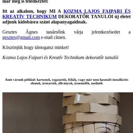
már meg is feledkeztél!
Itt az alkalom, hogy MI A
KOZMA LAJOS FAIPARI ÉS
KREATÍV TECHNIKUM
DEKORATŐR TANULÓI új életet
adjunk kidobásra szánt alapanyagaidnak.
Gesztes Ágnes tanárnőnk várja jelentkezésedet a
gesztes@gmail.com
e-mail címen.
Köszönjük hogy támogatsz minket!
Kozma Lajos Faipari és Kreatív Technikum dekoratőr tanulói
Amit várunk például: kartonok, ragasztók, fóliák, vagy már nem használt installációs
elemek, árutartók, állványok, áruemelők, molinók