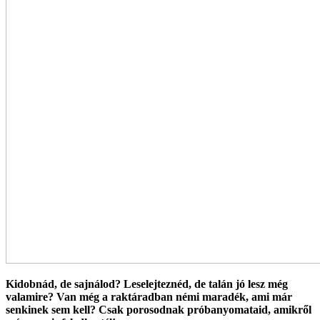
Kidobnád, de sajnálod?
Leselejteznéd, de talán jó lesz még
valamire?
Van még a raktáradban némi maradék, ami már
senkinek sem kell?
Csak porosodnak próbanyomataid, amikről