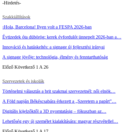
-Hirdetés-
Szakkiállítások
¡Hola, Barcelona! Ilyen volt a FESPA 2026-ban
Évtizedek óta dübörög: kerek évfordulót ünnepelt 2026-ban a…
Innováció és hatáskeltés: a signage új fejlesztési irányai
A signage jövője: technológia, élmény és fenntarthatóság
Előző
Következő
1 A 26
Szervezetek és iskolák
Történelmi választás a brit szakmai szervezetnél: női elnök…
A Föld napján Békéscsabára érkezett a „Szeretem a papírt”…
Digitális kijelzőktől a 3D nyomtatásig – fókuszban az…
Lehetőség egy új személet kialakítására: magyar részvétellel…
Előző
Következő
1 A 17