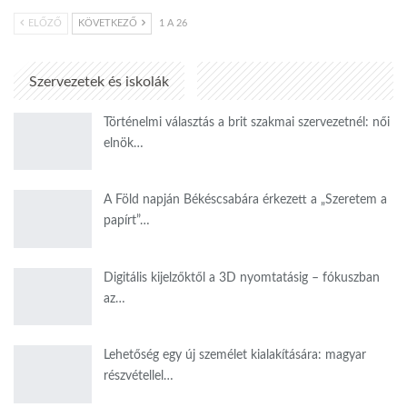
ELŐZŐ
KÖVETKEZŐ
1 A 26
Szervezetek és iskolák
Történelmi választás a brit szakmai szervezetnél: női
elnök…
A Föld napján Békéscsabára érkezett a „Szeretem a
papírt”…
Digitális kijelzőktől a 3D nyomtatásig – fókuszban
az…
Lehetőség egy új személet kialakítására: magyar
részvétellel…