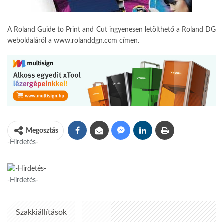
A Roland Guide to Print and Cut ingye­nesen letölthető a Roland DG
webol­daláról a
www.rolanddgn.com
címen.
Megosztás
-Hirdetés-
-Hirdetés-
Szakkiállítások