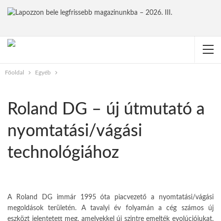
Főoldal
Egyéb
Roland DG – új útmutató a
nyomtatási/vágási
technológiához
A Roland DG immár 1995 óta piacve­zető a nyomtatási/vágási
megoldá­sok területén. A tavalyi év folyamán a cég számos új
eszközt jelentetett meg, amelyekkel új szintre emelték evolúciójukat.