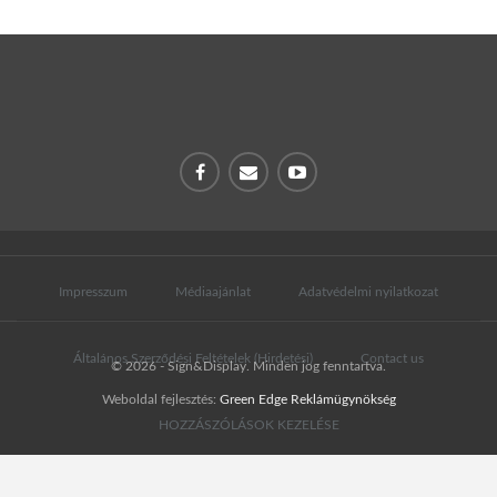
Impresszum
Médiaajánlat
Adatvédelmi nyilatkozat
Általános Szerződési Feltételek (Hirdetési)
Contact us
© 2026 - Sign&Display. Minden jog fenntartva.
Weboldal fejlesztés:
Green Edge Reklámügynökség
HOZZÁSZÓLÁSOK KEZELÉSE