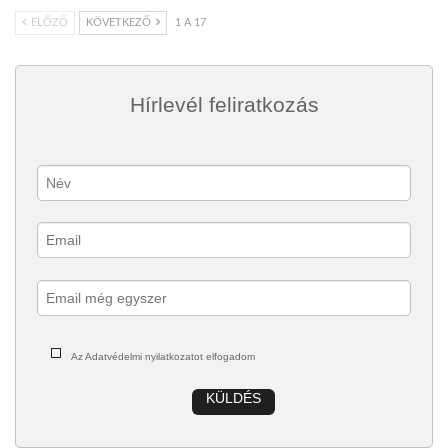
ELŐZŐ
KÖVETKEZŐ
1 A 17
Hírlevél feliratkozás
Az Adatvédelmi nyilatkozatot elfogadom
KÜLDÉS