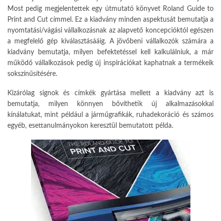
Most pedig megje­lentettek egy útmutató könyvet Ro­land Guide to
Print and Cut címmel. Ez a kiadvány minden aspektusát be­mutatja a
nyomtatási/vágási vállal­kozásnak az alapvető koncepcióktól egészen
a megfelelő gép kiválasztá­sááig. A jövőbeni vállalkozók számá­ra a
kiadvány bemutatja, milyen be­fektetéssel kell kalkulálniuk, a már
működő vállalkozások pedig új inspi­rációkat kaphatnak a termékeik
sok­színűsítésére.
Kizárólag signok és címkék gyártása mellett a kiadvány azt is
bemutatja, milyen könnyen bővíthetik új alkalma­zásokkal
kínálatukat, mint például a járműgrafikák, ruhadekoráció és szá­mos
egyéb, esettanulmányokon ke­resztül bemutatott példa.