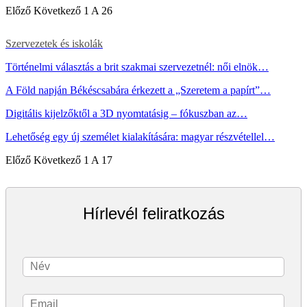
Előző
Következő
1 A 26
Szervezetek és iskolák
Történelmi választás a brit szakmai szervezetnél: női elnök…
A Föld napján Békéscsabára érkezett a „Szeretem a papírt”…
Digitális kijelzőktől a 3D nyomtatásig – fókuszban az…
Lehetőség egy új személet kialakítására: magyar részvétellel…
Előző
Következő
1 A 17
Hírlevél feliratkozás