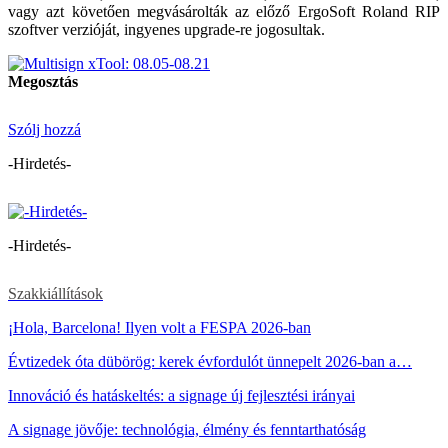
vagy azt követően megvásárolták az előző ErgoSoft Roland RIP
szoftver verzióját, ingyenes upgrade-re jogosultak.
Megosztás
Szólj hozzá
-Hirdetés-
-Hirdetés-
Szakkiállítások
¡Hola, Barcelona! Ilyen volt a FESPA 2026-ban
Évtizedek óta dübörög: kerek évfordulót ünnepelt 2026-ban a…
Innováció és hatáskeltés: a signage új fejlesztési irányai
A signage jövője: technológia, élmény és fenntarthatóság