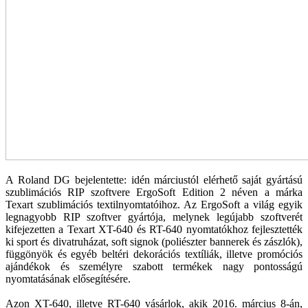
A Roland DG bejelentette: idén márciustól elérhető saját gyártású
szublimációs RIP szoftvere ErgoSoft Edition 2 néven a márka
Texart szublimációs textilnyomtatóihoz. Az ErgoSoft a világ egyik
legnagyobb RIP szoftver gyártója, melynek legújabb szoftverét
kifejezetten a Texart XT-640 és RT-640 nyomtatókhoz fejlesztették
ki sport és divatruházat, soft signok (poliészter bannerek és zászlók),
függönyök és egyéb beltéri dekorációs textíliák, illetve promóciós
ajándékok és személyre szabott termékek nagy pontosságú
nyomtatásának elősegítésére.
Azon XT-640, illetve RT-640 vásárlok, akik 2016. március 8-án,