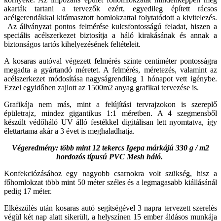
akarták tartani a tervezők ezért, egyedileg épített rácsos
acélgerendákkal kitámasztott homlokzattal folytatódott a kivitelezés.
Az állványzat pontos felmérése kulcsfontosságú feladat, hiszen a
speciális acélszerkezet biztosítja a háló kirakásának és annak a
biztonságos tartós kihelyezésének feltételeit.
A kosaras autóval végezett felmérés szinte centiméter pontosságra
megadta a gyártandó méretet. A felmérés, méretezés, valamint az
acélszerkezet módosítása nagyságrendileg 1 hónapot vett igénybe.
Ezzel egyidőben zajlott az 1500m2 anyag grafikai tervezése is.
Grafikája nem más, mint a felújítási tervrajzokon is szereplő
épületrajz, mindez gigantikus 1:1 méretben. A 4 szegmensből
készült védőháló UV álló festékkel digitálisan lett nyomtatva, így
élettartama akár a 3 évet is meghaladhatja.
Végeredmény: több mint 12 tekercs Igepa márkájú 330 g / m2
hordozós típusú PVC Mesh háló.
Konfekciózásához egy nagyobb csarnokra volt szükség, hisz a
főhomlokzat több mint 50 méter széles és a legmagasabb kiállásánál
pedig 17 méter.
Elkészülés után kosaras autó segítségével 3 napra tervezett szerelés
végül két nap alatt sikerült, a helyszínen 15 ember áldásos munkája