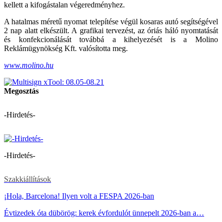
kellett a kifogástalan végeredményhez.
A hatalmas méretű nyomat telepítése végül kosaras autó segítségével
2 nap alatt elkészült. A grafikai tervezést, az óriás háló nyomtatását
és konfekcionálását továbbá a kihelyezését is a Molino
Reklámügynökség Kft. valósította meg.
www.molino.hu
Megosztás
-Hirdetés-
-Hirdetés-
Szakkiállítások
¡Hola, Barcelona! Ilyen volt a FESPA 2026-ban
Évtizedek óta dübörög: kerek évfordulót ünnepelt 2026-ban a…