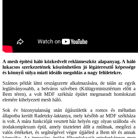
A mesh építési háló közkedvelt reklámeszköz alapanyag. A háló
lukacsos szerkezetének köszönhetően jó légáteresztő képessége
és könnyű súlya miatt ideális megoldás a nagy felületekre.
Számos példát látni országszerte alkalmazására, de talán az egyik
leglátványosabb, a belváros szívében (Külügyminisztérium előtt a
Bem téren), a volt MDF székház épület megmaradt homlokzati
elemére kihelyezett mesh háló.
Sok év bizonytalanság után újjászületik a romos és méltatlan
állapotba került Radetzky-laktanya, mely később az MDF székháza
is volt. A mára funkcióját vesztett ház helyén egy olyan szálloda -és
irodakomplexum épül, amely tiszteletet állít a múltnak, megőrzi a
valós értékeket, és segítségével végre újjáéled a Bem tér és annak
környéke. Az impozáns épület főhomlokzatát mindenképpen meg