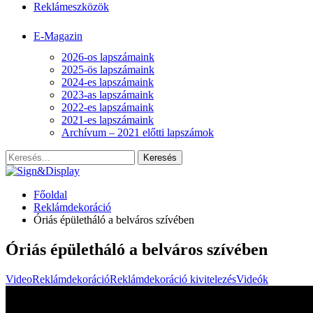
Reklámeszközök
E-Magazin
2026-os lapszámaink
2025-ös lapszámaink
2024-es lapszámaink
2023-as lapszámaink
2022-es lapszámaink
2021-es lapszámaink
Archívum – 2021 előtti lapszámok
Főoldal
Reklámdekoráció
Óriás épületháló a belváros szívében
Óriás épületháló a belváros szívében
Video
Reklámdekoráció
Reklámdekoráció kivitelezés
Videók