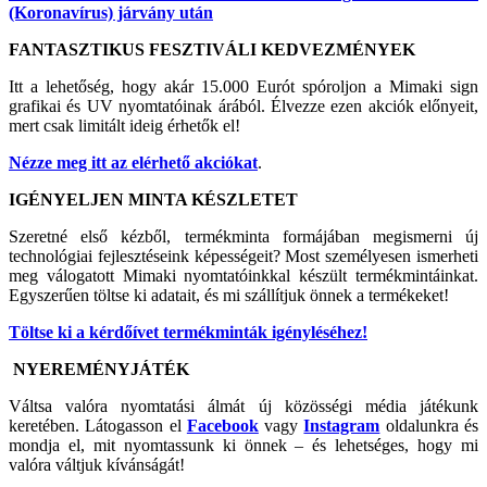
(Koronavírus) járvány után
FANTASZTIKUS FESZTIVÁLI KEDVEZMÉNYEK
Itt a lehetőség, hogy akár 15.000 Eurót spóroljon a Mimaki sign
grafikai és UV nyomtatóinak árából. Élvezze ezen akciók előnyeit,
mert csak limitált ideig érhetők el!
Nézze meg itt az elérhető akciókat
.
IGÉNYELJEN MINTA KÉSZLETET
Szeretné első kézből, termékminta formájában megismerni új
technológiai fejlesztéseink képességeit? Most személyesen ismerheti
meg válogatott Mimaki nyomtatóinkkal készült termékmintáinkat.
Egyszerűen töltse ki adatait, és mi szállítjuk önnek a termékeket!
Töltse ki a kérdőívet termékminták igényléséhez!
NYEREMÉNYJÁTÉK
Váltsa valóra nyomtatási álmát új közösségi média játékunk
keretében. Látogasson el
Facebook
vagy
Instagram
oldalunkra és
mondja el, mit nyomtassunk ki önnek – és lehetséges, hogy mi
valóra váltjuk kívánságát!