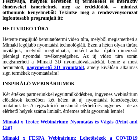
Fesztiválja, melynek keretében új termékeket és interaktív
élményeket ismerhetnek meg az érdeklődők – mindezt
otthonunk kényelméből! Tekintse meg a rendezvénysorozat
legfontosabb programjait itt:
HETI VIDEO TÚRA
Hetente megújuló bemutatótermi video túra, melyből megismerheti a
Mimaki legújabb nyomtatási technológiáit. Ezen a héten olyan túrára
invitáljuk, melyből megtudhatja, miként adhat újabb dimenziót
jelenlegi nyomdai tevékenységéhez. Az új video túra során
megismerheti a Mimaki 3D nyomtatóválasztékát, benne a most
bemutatott,
nagyméretű 3D nyomtatót
, amely kiválóan alkalmas
sign termékek nyomtatására!
INSPIRÁLÓ WEBINÁRIUMOK
Két értékes partnerünkkel együttműködésben, ingyenes webinárium
előadások keretében két héten át új nyomtatási lehetőségeket
mutatunk be. A regisztráció mostantól elérhető és ingyenes – de az
elérhető helyek száma limitált, érdemes tehát gyorsnak lennie!
Mimaki x Trotec Webinárium: Nyomtatás és Vágás (Print and
Cut)
Mimaki x FESPA Webinárium: Lehetőségek a COVID19