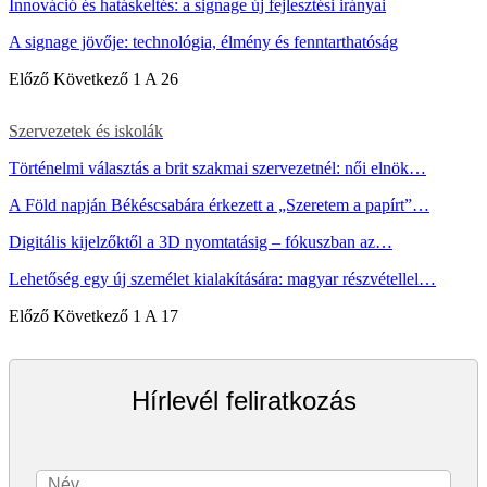
Innováció és hatáskeltés: a signage új fejlesztési irányai
A signage jövője: technológia, élmény és fenntarthatóság
Előző
Következő
1 A 26
Szervezetek és iskolák
Történelmi választás a brit szakmai szervezetnél: női elnök…
A Föld napján Békéscsabára érkezett a „Szeretem a papírt”…
Digitális kijelzőktől a 3D nyomtatásig – fókuszban az…
Lehetőség egy új személet kialakítására: magyar részvétellel…
Előző
Következő
1 A 17
Hírlevél feliratkozás