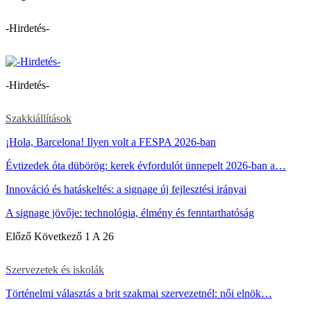
-Hirdetés-
-Hirdetés-
Szakkiállítások
¡Hola, Barcelona! Ilyen volt a FESPA 2026-ban
Évtizedek óta dübörög: kerek évfordulót ünnepelt 2026-ban a…
Innováció és hatáskeltés: a signage új fejlesztési irányai
A signage jövője: technológia, élmény és fenntarthatóság
Előző
Következő
1 A 26
Szervezetek és iskolák
Történelmi választás a brit szakmai szervezetnél: női elnök…