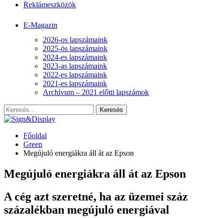
Reklámeszközök
E-Magazin
2026-os lapszámaink
2025-ös lapszámaink
2024-es lapszámaink
2023-as lapszámaink
2022-es lapszámaink
2021-es lapszámaink
Archívum – 2021 előtti lapszámok
Főoldal
Green
Megújuló energiákra áll át az Epson
Megújuló energiákra áll át az Epson
A cég azt szeretné, ha az üzemei száz
százalékban megújuló energiával