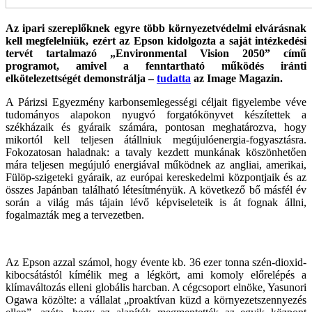
Az ipari szereplőknek egyre több környezetvédelmi elvárásnak
kell megfelelniük, ezért az Epson kidolgozta a saját intézkedési
tervét tartalmazó „Environmental Vision 2050” című
programot, amivel a fenntartható működés iránti
elkötelezettségét demonstrálja –
tudatta
az Image Magazin.
A Párizsi Egyezmény karbonsemlegességi céljait figyelembe véve
tudományos alapokon nyugvó forgatókönyvet készítettek a
székházaik és gyáraik számára, pontosan meghatározva, hogy
mikortól kell teljesen átállniuk megújulóenergia-fogyasztásra.
Fokozatosan haladnak: a tavaly kezdett munkának köszönhetően
mára teljesen megújuló energiával működnek az angliai, amerikai,
Fülöp-szigeteki gyáraik, az európai kereskedelmi központjaik és az
összes Japánban található létesítményük. A következő bő másfél év
során a világ más tájain lévő képviseleteik is át fognak állni,
fogalmazták meg a tervezetben.
Az Epson azzal számol, hogy évente kb. 36 ezer tonna szén-dioxid-
kibocsátástól kímélik meg a légkört, ami komoly előrelépés a
klímaváltozás elleni globális harcban. A cégcsoport elnöke, Yasunori
Ogawa közölte: a vállalat „proaktívan küzd a környezetszennyezés