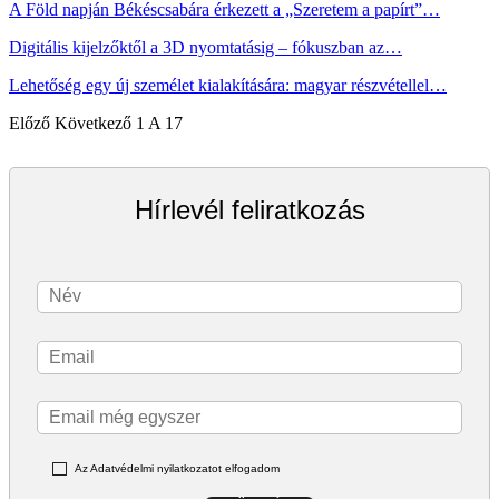
A Föld napján Békéscsabára érkezett a „Szeretem a papírt”…
Digitális kijelzőktől a 3D nyomtatásig – fókuszban az…
Lehetőség egy új személet kialakítására: magyar részvétellel…
Előző
Következő
1 A 17
Hírlevél feliratkozás
Az Adatvédelmi nyilatkozatot elfogadom