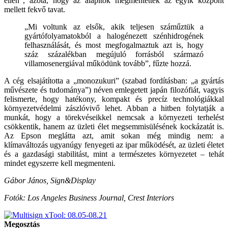
ellen”, azóta, hogy az alapítók megmentették az egyik központ
mellett fekvő tavat.
„Mi voltunk az elsők, akik teljesen száműztük a
gyártófolyamatokból a halogénezett szénhidrogének
felhasználását, és most megfogalmaztuk azt is, hogy
száz százalékban megújuló forrásból származó
villamosenergiával működünk tovább”, fűzte hozzá.
A cég elsajátította a „monozukuri” (szabad fordításban: „a gyártás
művészete és tudománya”) néven emlegetett japán filozófiát, vagyis
felismerte, hogy hatékony, kompakt és precíz technológiákkal
környezetvédelmi zászlóvivő lehet. Abban a hitben folytatják a
munkát, hogy a törekvéseikkel nemcsak a környezeti terhelést
csökkentik, hanem az üzleti élet megsemmisülésének kockázatát is.
Az Epson meglátta azt, amit sokan még mindig nem: a
klímaváltozás ugyanúgy fenyegeti az ipar működését, az üzleti életet
és a gazdasági stabilitást, mint a természetes környezetet – tehát
mindet egyszerre kell megmenteni.
Gábor János, Sign&Display
Fotók: Los Angeles Business Journal, Crest Interiors
Megosztás