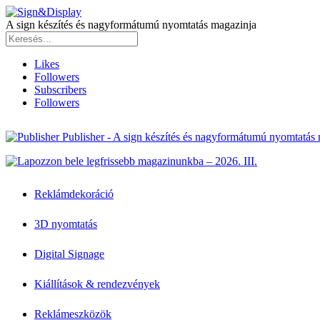
A sign készítés és nagyformátumú nyomtatás magazinja
Likes
Followers
Subscribers
Followers
Publisher - A sign készítés és nagyformátumú nyomtatás
Reklámdekoráció
3D nyomtatás
Digital Signage
Kiállítások & rendezvények
Reklámeszközök