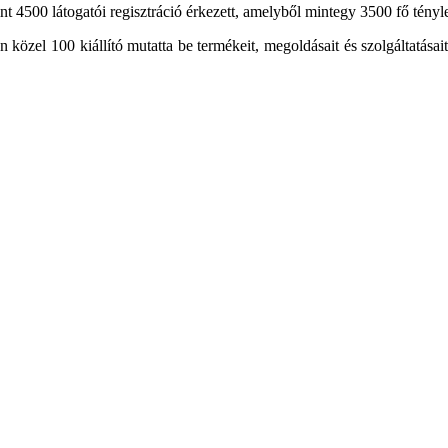
t 4500 látogatói regisztráció érkezett, amelyből mintegy 3500 fő tényl
en közel 100 kiállító mutatta be termékeit, megoldásait és szolgáltatása