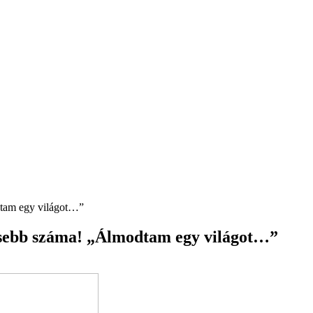
dtam egy világot…”
ssebb száma! „Álmodtam egy világot…”