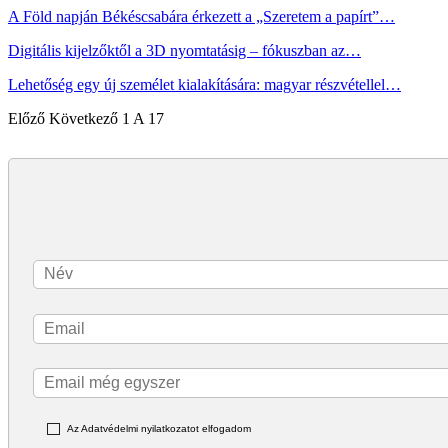
A Föld napján Békéscsabára érkezett a „Szeretem a papírt”…
Digitális kijelzőktől a 3D nyomtatásig – fókuszban az…
Lehetőség egy új személet kialakítására: magyar részvétellel…
Előző
Következő
1 A 17
Az Adatvédelmi nyilatkozatot elfogadom