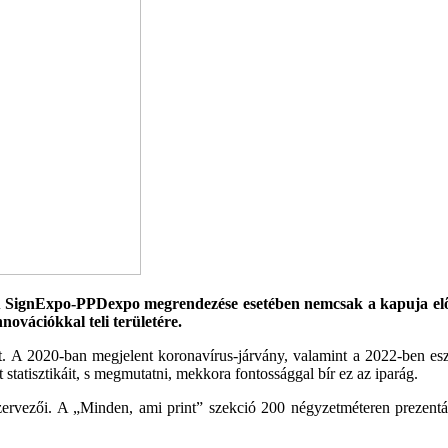
 A SignExpo-PPDexpo megrendezése esetében nemcsak a kapuja elő
novációkkal teli területére.
lt. A 2020-ban megjelent koronavírus-járvány, valamint a 2022-ben es
lt statisztikáit, s megmutatni, mekkora fontossággal bír ez az iparág.
zervezői. A „Minden, ami print” szekció 200 négyzetméteren prezentált