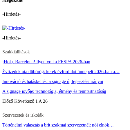
Megosztás
-Hirdetés-
-Hirdetés-
Szakkiállítások
¡Hola, Barcelona! Ilyen volt a FESPA 2026-ban
Évtizedek óta dübörög: kerek évfordulót ünnepelt 2026-ban a…
Innováció és hatáskeltés: a signage új fejlesztési irányai
A signage jövője: technológia, élmény és fenntarthatóság
Előző
Következő
1 A 26
Szervezetek és iskolák
Történelmi választás a brit szakmai szervezetnél: női elnök…