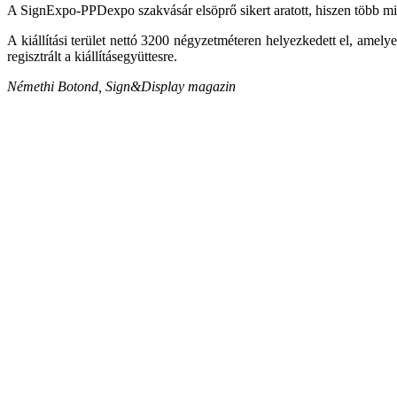
A SignExpo-PPDexpo szakvásár elsöprő sikert aratott, hiszen több min
A kiállítási terület nettó 3200 négyzetméteren helyezkedett el, amely
regisztrált a kiállításegyüttesre.
Némethi Botond, Sign&Display magazin