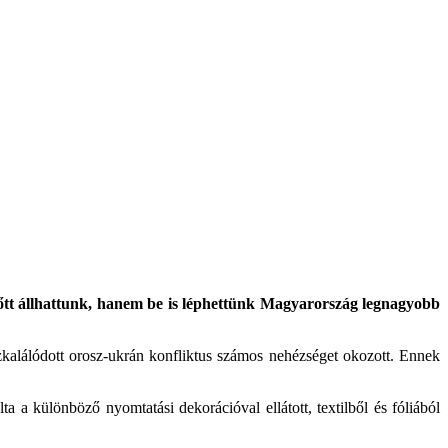
tt állhattunk, hanem be is léphettünk Magyarország legnagyobb
zkalálódott orosz-ukrán konfliktus számos nehézséget okozott. Ennek
a a különböző nyomtatási dekorációval ellátott, textilből és fóliából