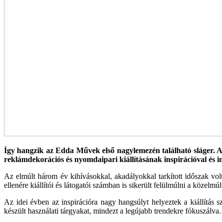
Így hangzik az Edda Művek első nagylemezén található sláger.
reklámdekorációs és nyomdaipari kiállításának inspirációval és in
Az elmúlt három év kihívásokkal, akadályokkal tarkított időszak vo
ellenére kiállítói és látogatói számban is sikerült felülmúlni a közelmú
Az idei évben az inspirációra nagy hangsúlyt helyeztek a kiállítás s
készült használati tárgyakat, mindezt a legújabb trendekre fókuszálva.