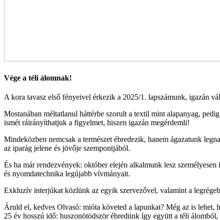
Vége a téli álomnak!
A kora tavasz első fényeivel érkezik a 2025/1. lapszámunk, igazán vál
Mostanában méltatlanul háttérbe szorult a textil mint alapanyag, pedig
ismét ráirányíthatjuk a figyelmet, hiszen igazán megérdemli!
Mindeközben nemcsak a természet ébredezik, hanem ágazatunk legnag
az iparág jelene és jövője szempontjából.
És ha már rendezvények: október elején alkalmunk lesz személyesen i
és nyomdatechnika legújabb vívmányait.
Exkluzív interjúkat közlünk az egyik szervezővel, valamint a legrégebb
Áruld el, kedves Olvasó: mióta követed a lapunkat? Még az is lehet, 
25 év hosszú idő: huszonötödször ébredünk így együtt a téli álomból,