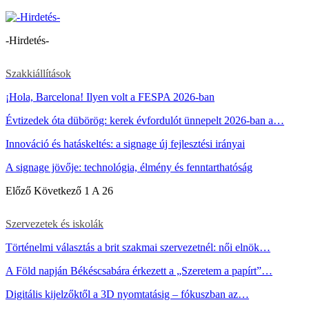
-Hirdetés-
Szakkiállítások
¡Hola, Barcelona! Ilyen volt a FESPA 2026-ban
Évtizedek óta dübörög: kerek évfordulót ünnepelt 2026-ban a…
Innováció és hatáskeltés: a signage új fejlesztési irányai
A signage jövője: technológia, élmény és fenntarthatóság
Előző
Következő
1 A 26
Szervezetek és iskolák
Történelmi választás a brit szakmai szervezetnél: női elnök…
A Föld napján Békéscsabára érkezett a „Szeretem a papírt”…
Digitális kijelzőktől a 3D nyomtatásig – fókuszban az…