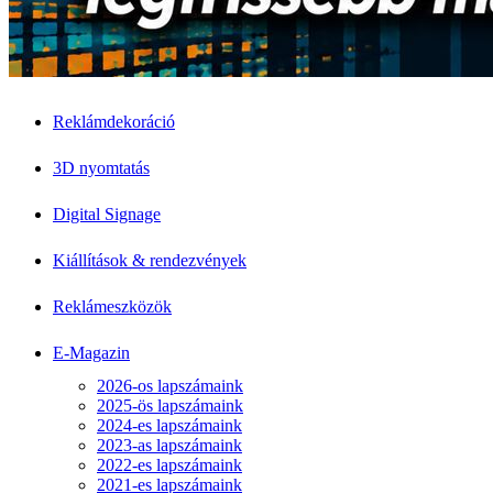
Reklámdekoráció
3D nyomtatás
Digital Signage
Kiállítások & rendezvények
Reklámeszközök
E-Magazin
2026-os lapszámaink
2025-ös lapszámaink
2024-es lapszámaink
2023-as lapszámaink
2022-es lapszámaink
2021-es lapszámaink