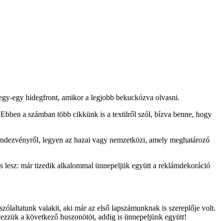
e egy-egy hidegfront, amikor a legjobb bekuckózva olvasni.
. Ebben a számban több cikkünk is a textilről szól, bízva benne, hogy
endezvényről, legyen az hazai vagy nemzetközi, amely meghatározó
ítás lesz: már tizedik alkalommal ünnepeljük együtt a reklámdekoráció
ólaltatunk valakit, aki már az első lapszámunknak is szereplője volt.
vezzük a következő huszonötöt, addig is ünnepeljünk együtt!