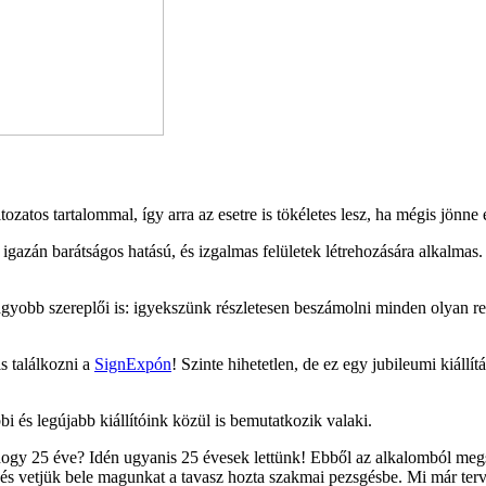
tozatos tartalommal, így arra az esetre is tökéletes lesz, ha mégis jönn
 igazán barátságos hatású, és izgalmas felületek létrehozására alkalmas
yobb szereplői is: igyekszünk részletesen beszámolni minden olyan r
s találkozni a
SignExpón
! Szinte hihetetlen, de ez egy jubileumi kiáll
i és legújabb kiállítóink közül is bemutatkozik valaki.
hogy 25 éve? Idén ugyanis 25 évesek lettünk! Ebből az alkalomból megsz
 és vetjük bele magunkat a tavasz hozta szakmai pezsgésbe. Mi már ter