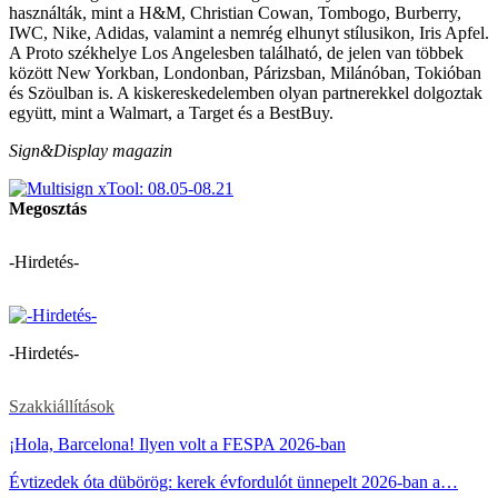
használták, mint a H&M, Christian Cowan, Tombogo, Burberry,
IWC, Nike, Adidas, valamint a nemrég elhunyt stílusikon, Iris Apfel.
A Proto székhelye Los Angelesben található, de jelen van többek
között New Yorkban, Londonban, Párizsban, Milánóban, Tokióban
és Szöulban is. A kiskereskedelemben olyan partnerekkel dolgoztak
együtt, mint a Walmart, a Target és a BestBuy.
Sign&Display magazin
Megosztás
-Hirdetés-
-Hirdetés-
Szakkiállítások
¡Hola, Barcelona! Ilyen volt a FESPA 2026-ban
Évtizedek óta dübörög: kerek évfordulót ünnepelt 2026-ban a…