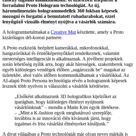
forradalmi Proto Hologram technológiát. Az új,
há
romdimenziós hologrammodellek 360 fokban képesek
mozogni és forgatni a bemutatott ruhadarabokat, ezzel
lenyűgöző vizuális élményt nyújtva a vásárlók számára.
A hologramtartalmakat a
Creative Mut
készítette, amely a Proto
kizárólagos dél-koreai partnere.
A Proto eszközök beépített kamerákkal, mikrofonokkal,
hangszórókkal és érintőképernyőkkel rendelkeznek, valamint
mesterséges intelligenciát is alkalmaznak. A jövőbeni projektek
során lehetőség nyílik arra, hogy akár hírességek, szakemberek vagy
egyéb különleges vendégek élőben „sugározzák be” magukat az
üzletekbe, ahol valós időben kommunikálhatnak a vásárlókkal. Az
AI-alapú Proto Persona technológia révén a hologramok képesek
lesznek több nyelven is válaszolni a vásárlók kérdéseire.
„Elsőként alkalmazunk 3D holografikus kijelzőket az
iparágban, hogy különleges élményt nyújtsunk
vásárlóinknak” – mondta a Matin Kim egyik illetékese.
– „Mint a K-fashion egyik meghatározó szereplője,
továbbra is az innováció élén kívánunk járni, hogy
izgalmas és friss vásárlási élményeket kínáljunk.”
A divat világában a Proto technológiát már olyan neves márkák is