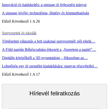
Innováció és hatáskeltés: a signage új fejlesztési irányai
A signage jövője: technológia, élmény és fenntarthatóság
Előző
Következő
1 A 26
Szervezetek és iskolák
Történelmi választás a brit szakmai szervezetnél: női elnök…
A Föld napján Békéscsabára érkezett a „Szeretem a papírt”…
Digitális kijelzőktől a 3D nyomtatásig – fókuszban az…
Lehetőség egy új személet kialakítására: magyar részvétellel…
Előző
Következő
1 A 17
Hírlevél feliratkozás