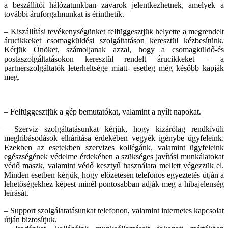
a beszállítói hálózatunkban zavarok jelentkezhetnek, amelyek a
további áruforgalmunkat is érinthetik.
– Kiszállítási tevékenységünket felfüggesztjük helyette a megrendelt
árucikkeket csomagküldési szolgáltatáson keresztül kézbesítünk.
Kérjük Önöket, számoljanak azzal, hogy a csomagküldő-és
postaszolgáltatásokon keresztül rendelt árucikkeket – a
partnerszolgáltatók leterheltsége miatt- esetleg még később kapják
meg.
– Felfüggesztjük a gép bemutatókat, valamint a nyílt napokat.
– Szerviz szolgáltatásunkat kérjük, hogy kizárólag rendkívüli
meghibásodások elhárítása érdekében vegyék igénybe ügyfeleink.
Ezekben az esetekben szervizes kollégánk, valamint ügyfeleink
egészségének védelme érdekében a szükséges javítási munkálatokat
védő maszk, valamint védő kesztyű használata mellett végezzük el.
Minden esetben kérjük, hogy előzetesen telefonos egyeztetés útján a
lehetőségekhez képest minél pontosabban adják meg a hibajelenség
leírását.
– Support szolgálatatásunkat telefonon, valamint internetes kapcsolat
útján biztosítjuk.