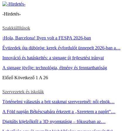
-Hirdetés-
Szakkiállítások
¡Hola, Barcelona! Ilyen volt a FESPA 2026-ban
Évtizedek óta dübörög: kerek évfordulót ünnepelt 2026-ban a…
Innováció és hatáskeltés: a signage új fejlesztési irányai
A signage jövője: technológia, élmény és fenntarthatóság
Előző
Következő
1 A 26
Szervezetek és iskolák
Történelmi választás a brit szakmai szervezetnél: női elnök…
A Föld napján Békéscsabára érkezett a „Szeretem a papírt”…
Digitális kijelzőktől a 3D nyomtatásig – fókuszban az…