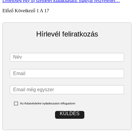
Lehetőség egy új személet kialakítására: magyar részvétellel…
Előző
Következő
1 A 17
Hírlevél feliratkozás
Az Adatvédelmi nyilatkozatot elfogadom
KÜLDÉS