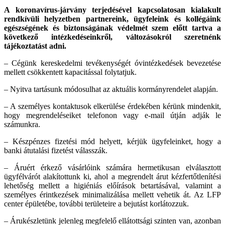
A koronavírus-járvány terjedésével kapcsolatosan kialakult
rendkívüli helyzetben partnereink, ügyfeleink és kollégáink
egészsé
gének és biztonságának védelmét szem előtt tartva a
következő intézkedéseinkről, változásokról szeretnénk
tájékoztatást adni.
– Cégünk kereskedelmi tevékenységét óvintézkedések bevezetése
mellett csökkentett kapacitással folytatjuk.
– Nyitva tartásunk módosulhat az aktuális kormányrendelet alapján.
– A személyes kontaktusok elkerülése érdekében kérünk mindenkit,
hogy megrendeléseiket telefonon vagy e-mail útján adják le
számunkra.
– Készpénzes fizetési mód helyett, kérjük ügyfeleinket, hogy a
banki átutalási fizetést válasszák.
– Áruért érkező vásárlóink számára hermetikusan elválasztott
ügyfélvárót alakítottunk ki, ahol a megrendelt árut kézfertőtlenítési
lehetőség mellett a higiéniás előírások betartásával, valamint a
személyes érintkezések minimalizálása mellett vehetik át. Az LFP
center épületébe, további területeire a bejutást korlátozzuk.
– Árukészletünk jelenleg megfelelő ellátottsági szinten van, azonban