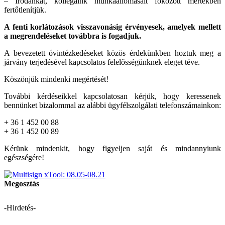
– Irodánkat, kollégáink munkaállomásait fokozott mértékben
fertőtlenítjük.
A fenti korlátozások visszavonásig érvényesek, amelyek mellett
a megrendeléseket továbbra is fogadjuk.
A bevezetett óvintézkedéseket közös érdekünkben hoztuk meg a
járvány terjedésével kapcsolatos felelősségünknek eleget téve.
Köszönjük mindenki megértését!
További kérdéseikkel kapcsolatosan kérjük, hogy keressenek
bennünket bizalommal az alábbi ügyfélszolgálati telefonszámainkon:
+ 36 1 452 00 88
+ 36 1 452 00 89
Kérünk mindenkit, hogy figyeljen saját és mindannyiunk
egészségére!
Megosztás
-Hirdetés-