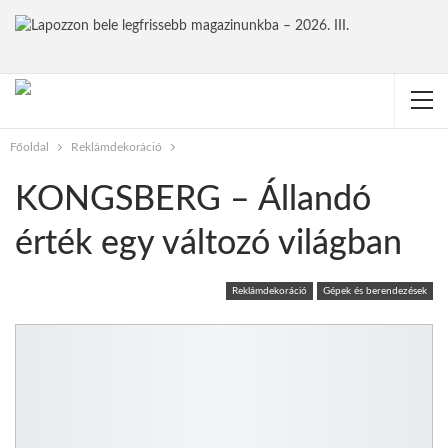
Főoldal
Reklámdekoráció
KONGSBERG – Állandó
érték egy változó világban
Reklámdekoráció
Gépek és berendezések