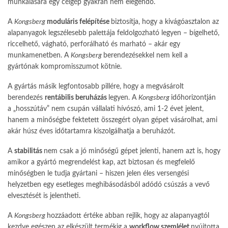
munkálására egy célgép gyakran nem elegendő.
A
Kongsberg
moduláris felépítése
biztosítja, hogy a kivágóasztalon az
alapanyagok legszélesebb palettája feldolgozható legyen – bígelhető,
riccel­hető, vágható, perforálható és marható – akár egy
munkamenetben. A
Kongsberg
berendezésekkel nem kell a
gyártónak kompromisszumot kötnie.
A gyártás másik legfontosabb pillére, hogy a megvá­sárolt
berendezés
rentábilis beruházás
legyen. A
Kongsberg
időhorizontján
a „hosszútáv” nem csu­pán vállalati hívószó, ami 1-2 évet jelent,
hanem a minőségbe fektetett összegért olyan gépet vásárol­hat, ami
akár húsz éves időtartamra kiszolgálhatja a beruházót.
A
stabilitás
nem csak a jó minőségű gépet jelenti, hanem azt is, hogy
amikor a gyártó megrendelést kap, azt biztosan és megfelelő
minőségben le tudja gyártani – hiszen jelen éles versengési
helyzetben egy esetleges meghibásodásból adódó csúszás a vevő
elvesztését is jelentheti.
A
Kongsberg
hozzáadott értéke abban rejlik, hogy az alapanyagtól
kezdve egészen az elkészült termékig a
workflow szemlélet
nyújtotta