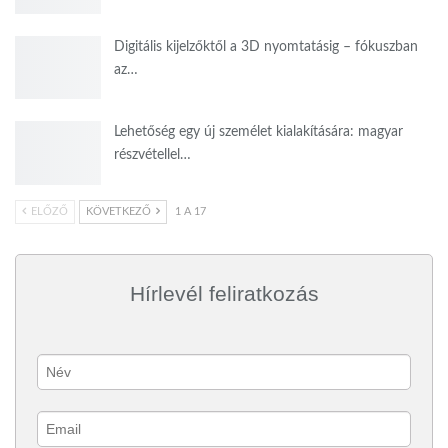
Digitális kijelzőktől a 3D nyomtatásig – fókuszban
az…
Lehetőség egy új személet kialakítására: magyar
részvétellel…
ELŐZŐ
KÖVETKEZŐ
1 A 17
Hírlevél feliratkozás