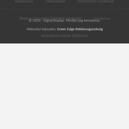
Impresszum
Médiaajánlat
Adatvédelmi nyilatkozat
Általános Szerződési Feltételek (Hirdetési)
Contact us
© 2026 - Sign&Display. Minden jog fenntartva.
Weboldal fejlesztés:
Green Edge Reklámügynökség
HOZZÁSZÓLÁSOK KEZELÉSE