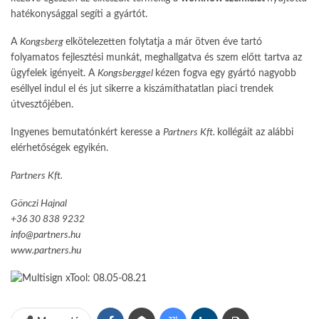
hatékonysággal segíti a gyártót.
A
Kongsberg
elkötelezetten folytatja a már ötven éve tartó
folyamatos fejlesztési munkát, meghallgatva és szem előtt tartva az
ügyfelek igényeit. A
Kongsberggel
kézen fogva egy gyártó nagyobb
eséllyel indul el és jut sikerre a kiszámíthatatlan piaci trendek
útvesztő­jében.
Ingyenes bemutatónkért keresse a
Partners Kft.
kollégáit az alábbi
elérhetőségek egyikén.
Partners Kft.
Gönczi Hajnal
+36 30 838 9232
info@partners.hu
www.partners.hu