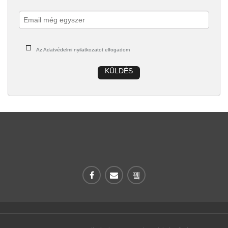
Az Adatvédelmi nyilatkozatot elfogadom
KÜLDÉS