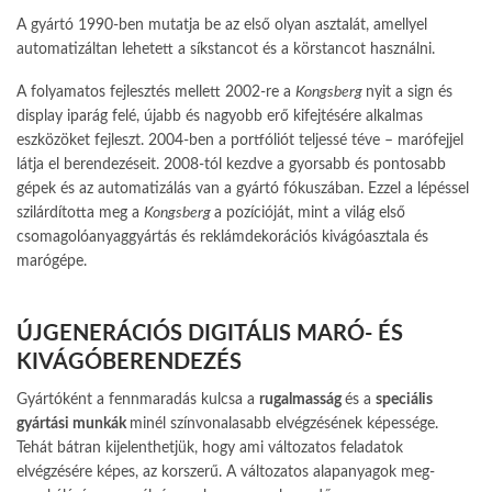
A gyártó 1990-ben mutatja be az első olyan asztalát, amellyel
automatizáltan lehetett a síkstancot és a körstancot használni.
A folyamatos fejlesztés mellett 2002-re a
Kongsberg
nyit a sign és
display iparág felé, újabb és nagyobb erő kifejtésére alkalmas
eszközöket fejleszt. 2004-ben a portfóliót teljessé téve – marófejjel
látja el berendezéseit. 2008-tól kezdve a gyorsabb és pontosabb
gépek és az automatizálás van a gyártó fókuszában. Ezzel a lépéssel
szilárdította meg a
Kongsberg
a pozícióját, mint a világ első
csomagoló­anyaggyártás és reklámdekorációs kivágóasztala és
marógépe.
ÚJGENERÁCIÓS DIGITÁLIS MARÓ- ÉS
KIVÁGÓBERENDEZÉS
Gyártóként a fennmaradás kulcsa a
rugalmasság
és a
speciális
gyártási munkák
minél színvonalasabb elvégzésének képessége.
Tehát bátran kijelent­hetjük, hogy ami változatos feladatok
elvégzésére képes, az korszerű. A változatos alapanyagok meg­