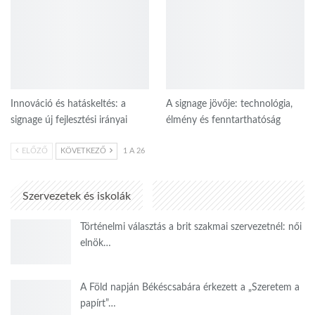
Innováció és hatáskeltés: a
A signage jövője: technológia,
signage új fejlesztési irányai
élmény és fenntarthatóság
ELŐZŐ
KÖVETKEZŐ
1 A 26
Szervezetek és iskolák
Történelmi választás a brit szakmai szervezetnél: női
elnök…
A Föld napján Békéscsabára érkezett a „Szeretem a
papírt”…