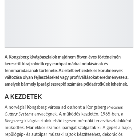
A Kongsberg kivágóasztalok majdnem ötven éves történelmén
keresztül kirajzolódik egy európai márka indu­lásának és
fennmaradásának története. Az eltelt évtizedek és körülmények
változása olyan fejlesztéseket vagy profilváltásokat eredményezett,
amelyek bármely iparági szereplő számára példaértékűek lehetnek.
A KEZDETEK
A norvégiai Kongsberg városa ad otthont a Kongs­berg
Precision
Cutting Systems
anyacégnek. A műkö­dés kezdetén, 1965-ben, a
Kongsberg
kivágóasztalok elsődlegesen mérnöki tervezőasztalokként
működ­tek. Már ekkor számos iparágat szolgáltak ki. A gépet a hajó-,
repülőgép- és autóipar műszaki rajzok készí­téséhez, dekorációs