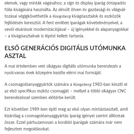
elemek, vagy minták vágásához, a sign és display iparág öntapadós
fólia kivágására használta. Az elmúlt ötven év gazdasági és világvál­
tozásai végigkövethetők a
Kongsberg
kivágóasztalok és eszközök
fejlődésén keresztül. A fent említett iparágak követelményeivel, a
vevői elvárások mo­dernizációjával – új igényekkel és alapanyagokkal
– a kivágóasztalnak is lépést kellett tartania.
ELSŐ GENERÁCIÓS DIGITÁLIS
UTÓMUNKA
ASZTAL
A mai értelemben vett síkágyas digitális utómunka berendezés a
nyolcvanas évek közepére kezdte elérni mai formáját.
A csomagolóanyaggyártók számára a
Kongsberg
1983-ban készíti el
az első specifikus eszköz csomag­ját – mellyel a többi síkágyas CNC
berendezéssel szemben előtérbe került.
Ezt követően 1989-ben építi meg az első olyan min­tázóasztalt, amit
kizárólag a csomagolóanyaggyártás iparág igényei szerint állítottak
össze. Ezzel pár­huzamosan a korábbi iparágak számára már nem
fejlesztett megoldásokat.