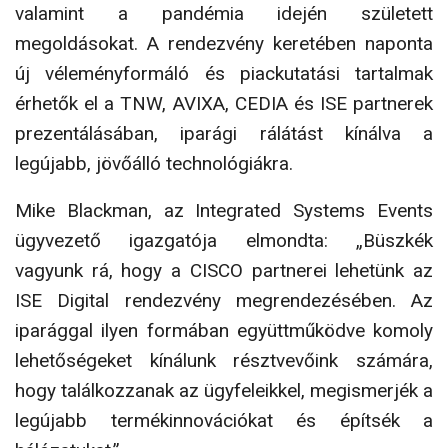
valamint a pandémia idején született
megoldásokat. A rendez­vény keretében naponta
új véleményformáló és piac­kutatási tartalmak
érhetők el a TNW, AVIXA, CEDIA és ISE partnerek
prezentálásában, iparági rálátást kínálva a
legújabb, jövőálló technológiákra.
Mike Blackman, az Integrated Systems Events
ügyve­zető igazgatója elmondta: „Büszkék
vagyunk rá, hogy a CISCO partnerei lehetünk az
ISE Digital rendezvény megrendezésében. Az
iparággal ilyen formában együttműködve komoly
lehetőségeket kínálunk résztvevőink számára,
hogy találkozzanak az ügyfeleikkel, megis­merjék a
legújabb termékinnovációkat és építsék a