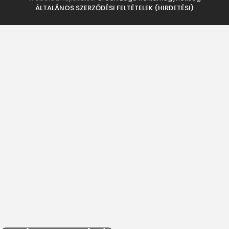
ÁLTALÁNOS SZERZŐDÉSI FELTÉTELEK (HIRDETÉSI)
CONTACT US
HOZZÁSZÓLÁSOK KEZELÉSE