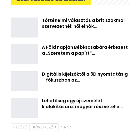
Történelmi választás a brit szakmai
szervezetnél: női elnök…
A Föld napján Békéscsabára érkezett
a „Szeretem a papírt”…
Digitális kijelzőktől a 3D nyomtatásig
– fókuszban az…
Lehetőség egy új személet
kialakítására: magyar részvétellel…
ELŐZŐ
KÖVETKEZŐ
1 A 17