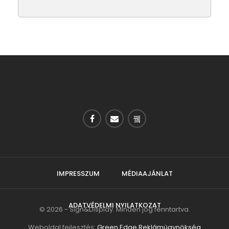
IMPRESSZUM
MÉDIAAJÁNLAT
ADATVÉDELMI NYILATKOZAT
© 2026 - Sign&Display. Minden jog fenntartva.
Weboldal fejlesztés:
Green Edge Reklámügynökség