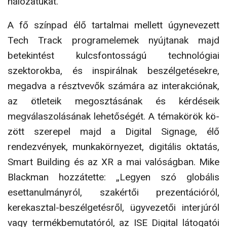
hálózatukat.”
A fő színpad élő tartalmai mellett úgynevezett
Tech Track programelemek nyújtanak majd
betekintést kulcsfontosságú technológiai
szektorokba, és inspirál­nak beszélgetésekre,
megadva a résztvevők számára az interakciónak,
az ötleteik megosztásának és kérdé­seik
megválaszolásának lehetőségét. A témakörök kö­
zött szerepel majd a Digital Signage, élő
rendezvények, munkakörnyezet, digitális oktatás,
Smart Building és az XR a mai valóságban. Mike
Blackman hozzátette: „Legyen szó globális
esetta­nulmányról, szakértői prezentációról,
kerekasztal-be­szélgetésről, ügyvezetői interjúról
vagy termékbemu­tatóról, az ISE Digital látogatói