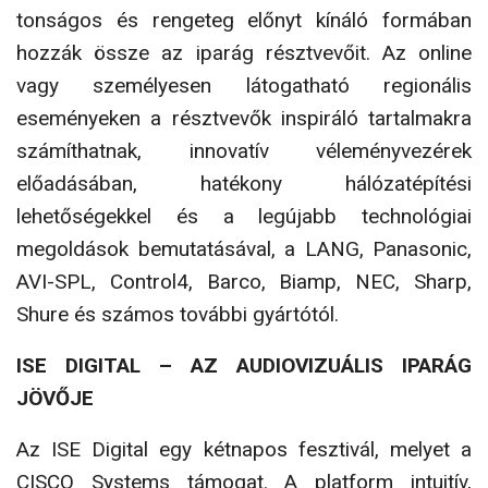
tonságos és rengeteg előnyt kínáló formában
hozzák össze az iparág résztvevőit. Az online
vagy személye­sen látogatható regionális
eseményeken a résztvevők inspiráló tartalmakra
számíthatnak, innovatív véle­ményvezérek
előadásában, hatékony hálózatépítési
lehetőségekkel és a legújabb technológiai
megoldások bemutatásával, a LANG, Panasonic,
AVI-SPL, Control4, Barco, Biamp, NEC, Sharp,
Shure és számos további gyártótól.
ISE DIGITAL – AZ AUDIOVIZUÁLIS IPARÁG
JÖVŐJE
Az ISE Digital egy kétnapos fesztivál, melyet a
CISCO Systems támogat. A platform intuitív,