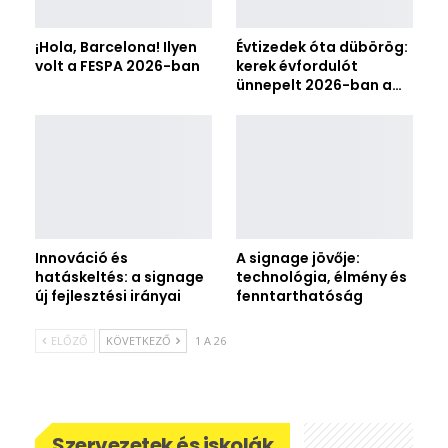
¡Hola, Barcelona! Ilyen
Évtizedek óta dübörög:
volt a FESPA 2026-ban
kerek évfordulót
ünnepelt 2026-ban a…
Innováció és
A signage jövője:
hatáskeltés: a signage
technológia, élmény és
új fejlesztési irányai
fenntarthatóság
ELŐZŐ
KÖVETKEZŐ
1 A 26
Szervezetek és iskolák