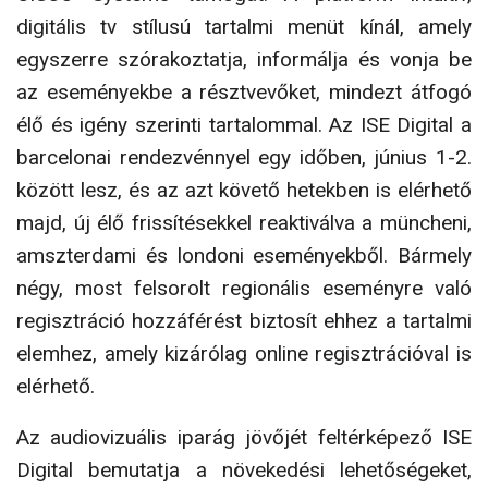
digitális tv stílusú tartalmi menüt kínál, amely
egyszerre szórakoztatja, informálja és vonja be
az eseményekbe a résztvevő­ket, mindezt átfogó
élő és igény szerinti tartalommal. Az ISE Digital a
barcelonai rendezvénnyel egy időben, június 1-2.
között lesz, és az azt követő hetekben is elérhető
majd, új élő frissítésekkel reaktiválva a mün­cheni,
amszterdami és londoni eseményekből. Bár­mely
négy, most felsorolt regionális eseményre való
regisztráció hozzáférést biztosít ehhez a tartalmi
elem­hez, amely kizárólag online regisztrációval is
elérhető.
Az audiovizuális iparág jövőjét feltérképező ISE
Digital bemutatja a növekedési lehetőségeket,