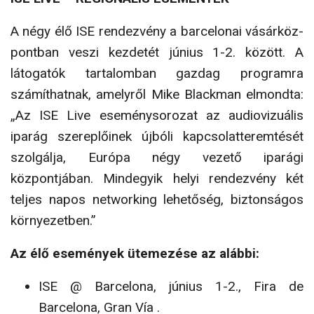
A négy élő ISE rendezvény a barcelonai vásárköz­
pontban veszi kezdetét június 1-2. között. A
látogatók tartalomban gazdag programra
számíthatnak, amely­ről Mike Blackman elmondta:
„Az ISE Live esemény­sorozat az audiovizuális
iparág szereplőinek újbóli kapcsolatteremtését
szolgálja, Európa négy vezető iparági
központjában. Mindegyik helyi rendezvény két
teljes napos networking lehetőség, biztonságos
környezetben.”
Az élő események ütemezése az alábbi:
ISE @ Barcelona, június 1-2., Fira de
Barcelona, Gran Vía .