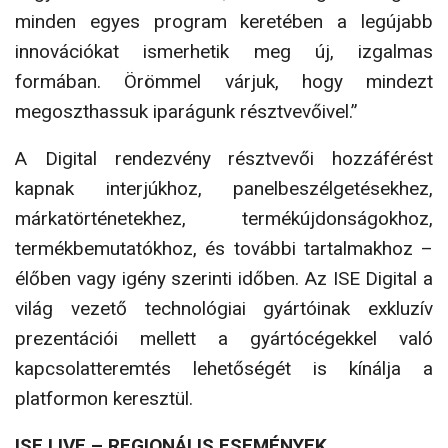
minden egyes program keretében a legújabb
innovációkat ismerhetik meg új, izgalmas
formában. Örömmel várjuk, hogy mindezt
megoszthassuk iparágunk résztvevőivel.”
A Digital rendezvény résztvevői hozzáférést
kapnak interjúkhoz, panelbeszélgetésekhez,
márkatörténetek­hez, termékújdonságokhoz,
termékbemutatókhoz, és további tartalmakhoz –
élőben vagy igény szerinti idő­ben. Az ISE Digital a
világ vezető technológiai gyártói­nak exkluzív
prezentációi mellett a gyártócégekkel való
kapcsolatteremtés lehetőségét is kínálja a
platformon keresztül.
ISE LIVE – REGIONÁLIS ESEMÉNYEK