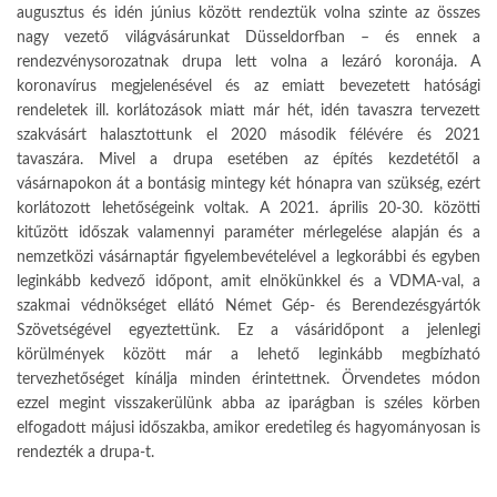
augusztus és idén június között rendeztük volna szinte az összes
nagy vezető világvásárunkat Düsseldorfban – és ennek a
rendezvénysorozatnak drupa lett volna a lezáró koronája. A
koronavírus megjelenésével és az emiatt bevezetett hatósági
rendeletek ill. korlátozások miatt már hét, idén tavaszra tervezett
szakvásárt halasztottunk el 2020 második félévére és 2021
tavaszára. Mivel a drupa esetében az építés kezdetétől a
vásárnapokon át a bontásig mintegy két hónapra van szükség, ezért
korlátozott lehetőségeink voltak. A 2021. április 20-30. közötti
kitűzött időszak valamennyi paraméter mérlegelése alapján és a
nemzetközi vásárnaptár figyelembevételével a legkorábbi és egyben
leginkább kedvező időpont, amit elnökünkkel és a VDMA-val, a
szakmai védnökséget ellátó Német Gép- és Berendezésgyártók
Szövetségével egyeztettünk. Ez a vásáridőpont a jelenlegi
körülmények között már a lehető leginkább megbízható
tervezhetőséget kínálja minden érintettnek. Örvendetes módon
ezzel megint visszakerülünk abba az iparágban is széles körben
elfogadott májusi időszakba, amikor eredetileg és hagyományosan is
rendezték a drupa-t.