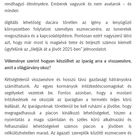
rendhagyó élményekre. Emberek vagyunk és nem avatarok – és
minden
digitális lehetőség dacára töretlen az igény a lenyűgöző
környezetben folytatott személyes eszmecserére, az ismeretek
megosztására és a kapcsolatépítésre. Pontosan ezért nagyszerű látni
azt, hogy már most is magáévá tette és terjeszti számos kiemelt
ügyfelünk az „öleljük át a jövőt 2021-ben” jelmondatot.
Véleménye szerint hogyan készülhet az iparág arra a visszaesésre,
amit a világjárvány okoz?
Kétségtelenül visszaesésre és hosszú távú gazdasági hátrányokra
számíthatunk. Az egyes kormányok intézkedéscsomagokat és
segélyeket vezettek be. Fontos azonban, hogy a mostani
intézkedések ne okozzák az iparágban a termelés teljes körű
leállását. Az iparágunknak töretlenül be kell ruházni a jövőbe, hogy
megragadhassuk a piacon kínálkozó lehetőségeket, hiszen a
nyomtatás a maga számtalan és széles körű alkalmazási és
felhasználási lehetőségeivel számos piacon a jövőben is
nélkülözhetetlen marad. Az ágazati szereplők közötti eszmecsere és