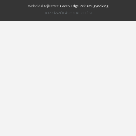
Weboldal fejlesztés:
Green Edge Reklámügynökség
HOZZÁSZÓLÁSOK KEZELÉSE