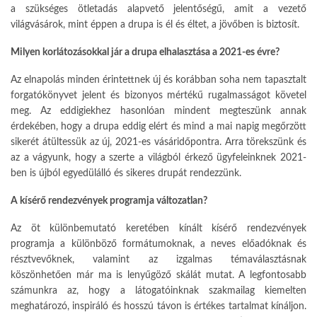
a szükséges ötletadás alapvető jelentőségű, amit a vezető
világvásárok, mint éppen a drupa is él és éltet, a jövőben is biztosít.
Milyen korlátozásokkal jár a drupa elhalasztása a 2021-es évre?
Az elnapolás minden érintettnek új és korábban soha nem tapasztalt
forgatókönyvet jelent és bizonyos mértékű rugalmasságot követel
meg. Az eddigiekhez hasonlóan mindent megteszünk annak
érdekében, hogy a drupa eddig elért és mind a mai napig megőrzött
sikerét átültessük az új, 2021-es vásáridőpontra. Arra törekszünk és
az a vágyunk, hogy a szerte a világból érkező ügyfeleinknek 2021-
ben is újból egyedülálló és sikeres drupát rendezzünk.
A kísérő rendezvények programja változatlan?
Az öt különbemutató keretében kínált kísérő rendezvények
programja a különböző formátumoknak, a neves előadóknak és
résztvevőknek, valamint az izgalmas témaválasztásnak
köszönhetően már ma is lenyűgöző skálát mutat. A legfontosabb
számunkra az, hogy a látogatóinknak szakmailag kiemelten
meghatározó, inspiráló és hosszú távon is értékes tartalmat kínáljon.