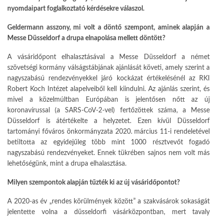
nyomdaipart foglalkoztató kérdésekre válaszol.
Geldermann asszony, mi volt a döntő szempont, aminek alapján a
Messe Düsseldorf a drupa elnapolása mellett döntött?
A vásáridőpont elhalasztásával a Messe Düsseldorf a német
szövetségi kormány válságstábjának ajánlását követi, amely szerint a
nagyszabású rendezvényekkel járó kockázat értékelésénél az RKI
Robert Koch Intézet alapelveiből kell kiindulni. Az ajánlás szerint, és
mivel a közelmúltban Európában is jelentősen nőtt az új
koronavírussal (a SARS-CoV-2-vel) fertőzöttek száma, a Messe
Düsseldorf is átértékelte a helyzetet. Ezen kívül Düsseldorf
tartományi főváros önkormányzata 2020. március 11-i rendeletével
betiltotta az egyidejűleg több mint 1000 résztvevőt fogadó
nagyszabású rendezvényeket. Ennek tükrében sajnos nem volt más
lehetőségünk, mint a drupa elhalasztása.
Milyen szempontok alapján tűzték ki az új vásáridőpontot?
A 2020-as év „rendes körülmények között” a szakvásárok sokaságát
jelentette volna a düsseldorfi vásárközpontban, mert tavaly