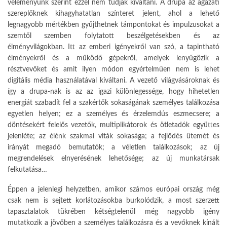
véleményünk szerint ezzel nem tudják kiváltani. A drupa az ágazati
szereplőknek kihagyhatatlan színteret jelent, ahol a lehető
legnagyobb mértékben gyűjthetnek támpontokat és impulzusokat a
szemtől szemben folytatott beszélgetésekben és az
élményvilágokban. Itt az emberi igényekről van szó, a tapintható
élményekről és a működő gépekről, amelyek lenyűgözik a
résztvevőket és amit ilyen módon egyértelműen nem is lehet
digitális média használatával kiváltani. A vezető világvásároknak és
így a drupa-nak is az az igazi különlegessége, hogy hihetetlen
energiát szabadít fel a szakértők sokaságának személyes találkozása
egyetlen helyen; ez a személyes és érzelemdús eszmecsere; a
döntésekért felelős vezetők, multiplikátorok és ötletadók együttes
jelenléte; az élénk szakmai viták sokasága; a fejlődés ütemét és
irányát megadó bemutatók; a véletlen találkozások; az új
megrendelések elnyerésének lehetősége; az új munkatársak
felkutatása…
Éppen a jelenlegi helyzetben, amikor számos európai ország még
csak nem is sejtett korlátozásokba burkolódzik, a most szerzett
tapasztalatok tükrében kétségtelenül még nagyobb igény
mutatkozik a jövőben a személyes találkozásra és a vevőknek kínált