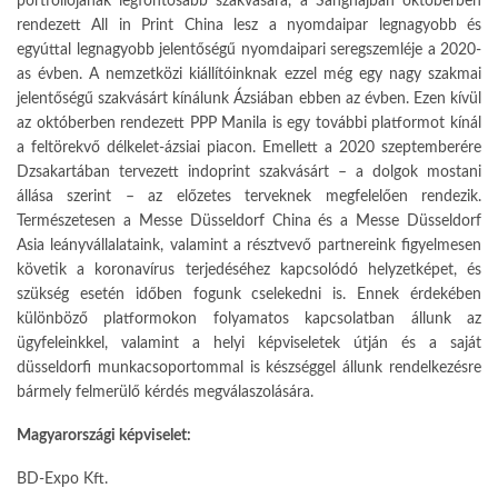
portfoliójának legfontosabb szakvására, a Sanghajban októberben
rendezett All in Print China lesz a nyomdaipar legnagyobb és
egyúttal legnagyobb jelentőségű nyomdaipari seregszemléje a 2020-
as évben. A nemzetközi kiállítóinknak ezzel még egy nagy szakmai
jelentőségű szakvásárt kínálunk Ázsiában ebben az évben. Ezen kívül
az októberben rendezett PPP Manila is egy további platformot kínál
a feltörekvő délkelet-ázsiai piacon. Emellett a 2020 szeptemberére
Dzsakartában tervezett indoprint szakvásárt – a dolgok mostani
állása szerint – az előzetes terveknek megfelelően rendezik.
Természetesen a Messe Düsseldorf China és a Messe Düsseldorf
Asia leányvállalataink, valamint a résztvevő partnereink figyelmesen
követik a koronavírus terjedéséhez kapcsolódó helyzetképet, és
szükség esetén időben fogunk cselekedni is. Ennek érdekében
különböző platformokon folyamatos kapcsolatban állunk az
ügyfeleinkkel, valamint a helyi képviseletek útján és a saját
düsseldorfi munkacsoportommal is készséggel állunk rendelkezésre
bármely felmerülő kérdés megválaszolására.
Magyarországi képviselet:
BD-Expo Kft.