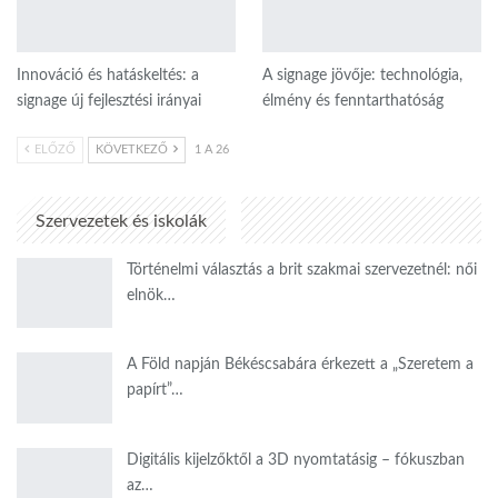
Innováció és hatáskeltés: a
A signage jövője: technológia,
signage új fejlesztési irányai
élmény és fenntarthatóság
ELŐZŐ
KÖVETKEZŐ
1 A 26
Szervezetek és iskolák
Történelmi választás a brit szakmai szervezetnél: női
elnök…
A Föld napján Békéscsabára érkezett a „Szeretem a
papírt”…
Digitális kijelzőktől a 3D nyomtatásig – fókuszban
az…