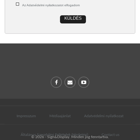
Az Adatvédelmi nyilatkozatot elfogadom
KÜLDÉS
Impresszum
Médiaajánlat
Adatvédelmi nyilatkozat
Általános Szerződési Feltételek (Hirdetési)
Contact us
© 2026 - Sign&Display. Minden jog fenntartva.