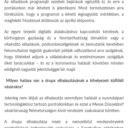
Az előadások programját vezetett bejárások egészítik ki, és erre a
portálunkon már lehetett is jelentkezni. Most természetesen arra
törekszünk, hogy a programot a lehető legnagyobb mértékben, a
megfelelő frissítéssel átültessük az áprilisi időpontra.
Az egyre terjedő digitális átalakuláshoz kapcsolódó kérdések, a
körforgásos gazdaság és a fenntarthatóság témaköre vagy a
vitaindító előadások, pódiumbeszélgetések és bemutatók keretében
felvonultatott legjobb gyakorlati példák változatlanul arra szolgálnak,
hogy ötleteket adjunk a vállalatoknak és eredményesen szolgáljuk
őket tanácsokkal – és ez a koronavírus hatását követően minden
eddiginél nagyobb jelentőséggel bír majd.
Milyen hatása van a drupa elhalasztásának a kihelyezett külföldi
vásárokra?
Jelenleg nem látjuk az elhalasztás semmilyen hatását a nyomdaipari
technológiákhoz tartozó portfoliónkban és ezzel a Messe Düsseldorf
vásártársaság Németországon kívül rendezett szakvásárai körében.
A drupa elhalasztása miatt a nemzetközi rendezvényeink