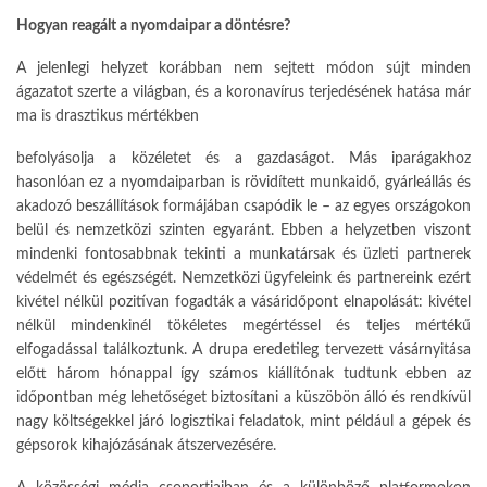
Hogyan reagált a nyomdaipar a döntésre?
A jelenlegi helyzet korábban nem sejtett módon sújt minden
ágazatot szerte a világban, és a koronavírus terjedésének hatása már
ma is drasztikus mértékben
befolyásolja a közéletet és a gazdaságot. Más iparágakhoz
hasonlóan ez a nyomdaiparban is rövidített munkaidő, gyárleállás és
akadozó beszállítások formájában csapódik le – az egyes országokon
belül és nemzetközi szinten egyaránt. Ebben a helyzetben viszont
mindenki fontosabbnak tekinti a munkatársak és üzleti partnerek
védelmét és egészségét. Nemzetközi ügyfeleink és partnereink ezért
kivétel nélkül pozitívan fogadták a vásáridőpont elnapolását: kivétel
nélkül mindenkinél tökéletes megértéssel és teljes mértékű
elfogadással találkoztunk. A drupa eredetileg tervezett vásárnyitása
előtt három hónappal így számos kiállítónak tudtunk ebben az
időpontban még lehetőséget biztosítani a küszöbön álló és rendkívül
nagy költségekkel járó logisztikai feladatok, mint például a gépek és
gépsorok kihajózásának átszervezésére.