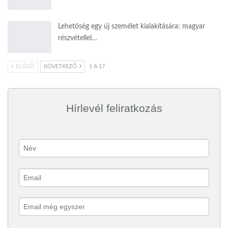
Lehetőség egy új személet kialakítására: magyar
részvétellel…
ELŐZŐ
KÖVETKEZŐ
1 A 17
Hírlevél feliratkozás