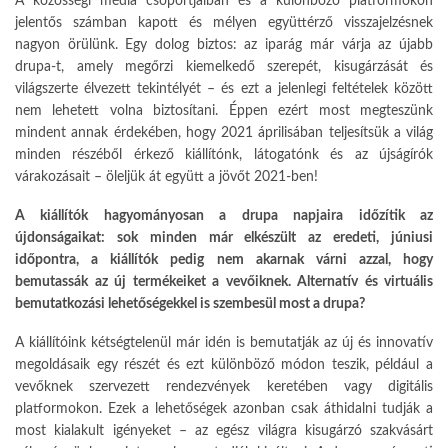
A közösségi média csoportjaiban és a különböző platformokon
jelentős számban kapott és mélyen együttérző visszajelzésnek
nagyon örülünk. Egy dolog biztos: az iparág már várja az újabb
drupa-t, amely megőrzi kiemelkedő szerepét, kisugárzását és
világszerte élvezett tekintélyét – és ezt a jelenlegi feltételek között
nem lehetett volna biztosítani. Éppen ezért most megteszünk
mindent annak érdekében, hogy 2021 áprilisában teljesítsük a világ
minden részéből érkező kiállítónk, látogatónk és az újságírók
várakozásait – öleljük át együtt a jövőt 2021-ben!
A kiállítók hagyományosan a drupa napjaira időzítik az
újdonságaikat: sok minden már elkészült az eredeti, júniusi
időpontra, a kiállítók pedig nem akarnak várni azzal, hogy
bemutassák az új termékeiket a vevőiknek. Alternatív és virtuális
bemutatkozási lehetőségekkel is szembesül most a drupa?
A kiállítóink kétségtelenül már idén is bemutatják az új és innovatív
megoldásaik egy részét és ezt különböző módon teszik, például a
vevőknek szervezett rendezvények keretében vagy digitális
platformokon. Ezek a lehetőségek azonban csak áthidalni tudják a
most kialakult igényeket – az egész világra kisugárzó szakvásárt