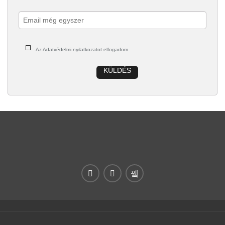
Az Adatvédelmi nyilatkozatot elfogadom
KÜLDÉS