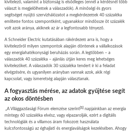
kivitelező, valamint a biztonság is elsődleges (ennél a kérdésnél több
választ is megjelölhettek a válaszadók). A minőségi és gyors
segítséget nyújtó szervizhálózatot a megkérdezettek 40 százaléka
említette fontos szempontként, ugyanakkor mindössze öt százalék
volt azok aránya, akiknek az ár a legfontosabb tényező.
A Schneider Electric kutatásában rákérdezett arra is, hogy a
kivitelezőről milyen szempontok alapján döntenek a vállalkozások
egy energiahatékonysági beruházás során. A legtöbben – a
válaszadók 40 százaléka – ajánlás útján keres meg lehetséges
kivitelezőket. A válaszadók 30 százaléka tendert ír ki a feladat
elvégzésére, és ugyanilyen arányban vannak azok, akik régi
kapcsolat, vagy ismeretség alapján választanak.
A fogyasztás mérése, az adatok gyűjtése segít
az okos döntésben
[1]
„A Világgazdasági Fórum elemzése szerint
napjainkban az energia
mintegy 60 százaléka elvész, vagy elpazarolják, ezért a digitális
technológiák és a villamos áram fokozott használata
kulcsfontosságú az éghajlati és energiaválságok kezelésében. Ahogy