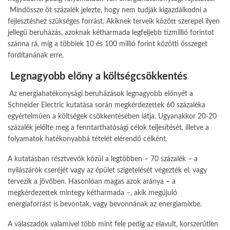
Mindössze öt százalék jelezte, hogy nem tudják kigazdálkodni a
fejlesztéshez szükséges forrást. Akiknek terveik között szerepel ilyen
jellegű beruházás, azoknak kétharmada legfeljebb tízmillió forintot
szánna rá, míg a többiek 10 és 100 millió forint közötti összeget
fordítanának erre.
Legnagyobb előny a költségcsökkentés
Az energiahatékonysági beruházások legnagyobb előnyét a
Schneider Electric kutatása során megkérdezettek 60 százaléka
egyértelműen a költségek csökkentésében látja. Ugyanakkor 20-20
százalék jelölte meg a fenntarthatósági célok teljesítését, illetve a
folyamatok hatékonyabbá tételét elérendő célként.
A kutatásban résztvevők közül a legtöbben – 70 százalék – a
nyílászárók cseréjét vagy az épület szigetelését végezték el, vagy
tervezik a jövőben. Hasonlóan magas azok aránya – a
megkérdezettek mintegy kétharmada –, akik megújuló
energiaforrást is bevontak, vagy bevonnának az energiamixbe.
A válaszadók valamivel több mint fele pedig az elavult, korszerűtlen