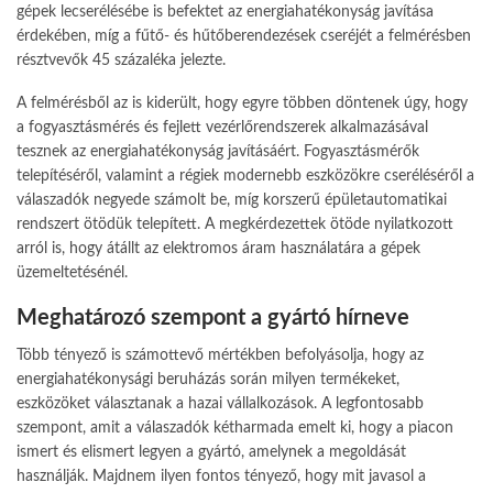
gépek lecserélésébe is befektet az energiahatékonyság javítása
érdekében, míg a fűtő- és hűtőberendezések cseréjét a felmérésben
résztvevők 45 százaléka jelezte.
A felmérésből az is kiderült, hogy egyre többen döntenek úgy, hogy
a fogyasztásmérés és fejlett vezérlőrendszerek alkalmazásával
tesznek az energiahatékonyság javításáért. Fogyasztásmérők
telepítéséről, valamint a régiek modernebb eszközökre cseréléséről a
válaszadók negyede számolt be, míg korszerű épületautomatikai
rendszert ötödük telepített. A megkérdezettek ötöde nyilatkozott
arról is, hogy átállt az elektromos áram használatára a gépek
üzemeltetésénél.
Meghatározó szempont a gyártó hírneve
Több tényező is számottevő mértékben befolyásolja, hogy az
energiahatékonysági beruházás során milyen termékeket,
eszközöket választanak a hazai vállalkozások. A legfontosabb
szempont, amit a válaszadók kétharmada emelt ki, hogy a piacon
ismert és elismert legyen a gyártó, amelynek a megoldását
használják. Majdnem ilyen fontos tényező, hogy mit javasol a