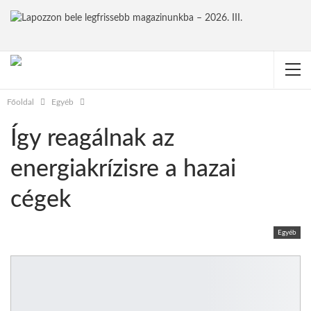
Főoldal
Egyéb
Így reagálnak az
energiakrízisre a hazai
cégek
Egyéb