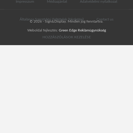
Impresszum
Médiaajánlat
Adatvédelmi nyilatkozat
Általános Szerződési Feltételek (Hirdetési)
Contact us
© 2026 - Sign&Display. Minden jog fenntartva.
Weboldal fejlesztés:
Green Edge Reklámügynökség
HOZZÁSZÓLÁSOK KEZELÉSE