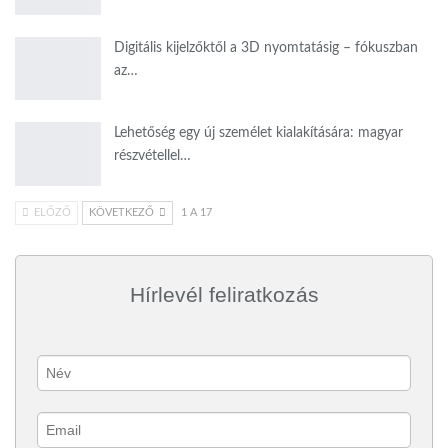
Digitális kijelzőktől a 3D nyomtatásig – fókuszban
az…
Lehetőség egy új személet kialakítására: magyar
részvétellel…
ELŐZŐ
KÖVETKEZŐ
1 A 17
Hírlevél feliratkozás