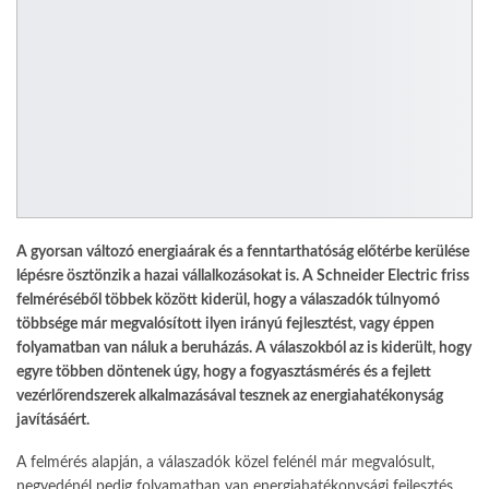
A gyorsan változó energiaárak és a fenntarthatóság előtérbe kerülése
lépésre ösztönzik a hazai vállalkozásokat is. A Schneider Electric friss
felméréséből többek között kiderül, hogy a válaszadók túlnyomó
többsége már megvalósított ilyen irányú fejlesztést, vagy éppen
folyamatban van náluk a beruházás. A válaszokból az is kiderült, hogy
egyre többen döntenek úgy, hogy a fogyasztásmérés és a fejlett
vezérlőrendszerek alkalmazásával tesznek az energiahatékonyság
javításáért.
A felmérés alapján, a válaszadók közel felénél már megvalósult,
negyedénél pedig folyamatban van energiahatékonysági fejlesztés.