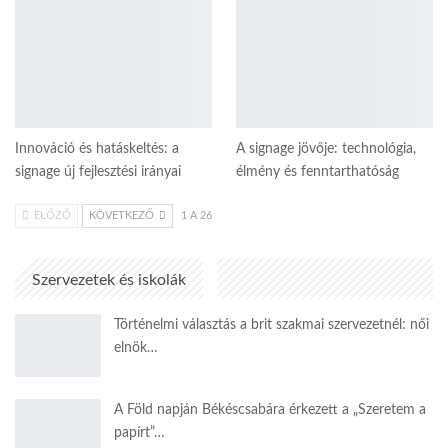
Innováció és hatáskeltés: a
A signage jövője: technológia,
signage új fejlesztési irányai
élmény és fenntarthatóság
ELŐZŐ
KÖVETKEZŐ
1 A 26
Szervezetek és iskolák
Történelmi választás a brit szakmai szervezetnél: női
elnök…
A Föld napján Békéscsabára érkezett a „Szeretem a
papírt”…