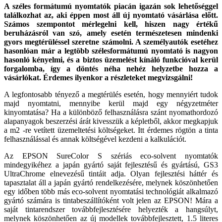
A széles formátumú nyomtatók piacán igazán sok lehetőséggel
találkozhat az, aki éppen most áll új nyomtató vásárlása előtt.
Számos szempontot mérlegelni kell, hiszen nagy értékű
beruházásról van szó, amely esetén természetesen mindenki
gyors megtérüléssel szeretne számolni. A személyautók esetéhez
hasonlóan már a legtöbb szélesformátumú nyomtató is nagyon
hasonló kényelmi, és a biztos üzemelést kínáló funkcióval kerül
forgalomba, így a döntés néha nehéz helyzetbe hozza a
vásárlókat. Érdemes ilyenkor a részleteket megvizsgálni!
A legfontosabb tényező a megtérülés esetén, hogy mennyiért tudok
majd nyomtatni, mennyibe kerül majd egy négyzetméter
kinyomtatása? Ha a különböző felhasználásra szánt nyomathordozó
alapanyagok beszerzési árát kivesszük a képletből, akkor megkapjuk
a m2 -re vetített üzemeltetési költségeket. Itt érdemes rögtön a tinta
felhasználással és annak költségével kezdeni a kalkulációt.
Az EPSON SureColor S szériás eco-solvent nyomtatók
mindegyikéhez a japán gyártó saját fejlesztésű és gyártású, GS3
UltraChrome elnevezésű tintáit adja. Olyan fejlesztési háttér és
tapasztalat áll a japán gyártó rendelkezésére, melynek köszönhetően
egy időben több más eco-solvent nyomtatási technológiát alkalmazó
gyártó számára is tintabeszállítóként volt jelen az EPSON! Mára a
saját tintarendszer továbbfejlesztésére helyezték a hangsúlyt,
melynek köszönhetően az új modellek továbbfejlesztett, 1.5 literes