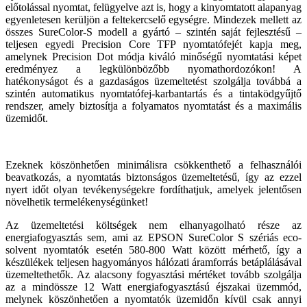
előtolással nyomtat, felügyelve azt is, hogy a kinyomtatott alapanyag
egyenletesen kerüljön a feltekercselő egységre. Mindezek mellett az
összes SureColor-S modell a gyártó – szintén saját fejlesztésű –
teljesen egyedi Precision Core TFP nyomtatófejét kapja meg,
amelynek Precision Dot módja kiváló minőségű nyomtatási képet
eredményez a legkülönbözőbb nyomathordozókon! A
hatékonyságot és a gazdaságos üzemeltetést szolgálja továbbá a
szintén automatikus nyomtatófej-karbantartás és a tintaködgyűjtő
rendszer, amely biztosítja a folyamatos nyomtatást és a maximális
üzemidőt.
Ezeknek köszönhetően minimálisra csökkenthető a felhasználói
beavatkozás, a nyomtatás biztonságos üzemeltetésű, így az ezzel
nyert időt olyan tevékenységekre fordíthatjuk, amelyek jelentősen
növelhetik termelékenységünket!
Az üzemeltetési költségek nem elhanyagolható része az
energiafogyasztás sem, ami az EPSON SureColor S szériás eco-
solvent nyomtatók esetén 580-800 Watt között mérhető, így a
készülékek teljesen hagyományos hálózati áramforrás betáplálásával
üzemeltethetők. Az alacsony fogyasztási mértéket tovább szolgálja
az a mindössze 12 Watt energiafogyasztású éjszakai üzemmód,
melynek köszönhetően a nyomtatók üzemidőn kívül csak annyi