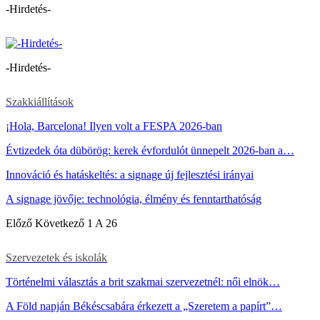
-Hirdetés-
-Hirdetés-
Szakkiállítások
¡Hola, Barcelona! Ilyen volt a FESPA 2026-ban
Évtizedek óta dübörög: kerek évfordulót ünnepelt 2026-ban a…
Innováció és hatáskeltés: a signage új fejlesztési irányai
A signage jövője: technológia, élmény és fenntarthatóság
Előző
Következő
1 A 26
Szervezetek és iskolák
Történelmi választás a brit szakmai szervezetnél: női elnök…
A Föld napján Békéscsabára érkezett a „Szeretem a papírt”…