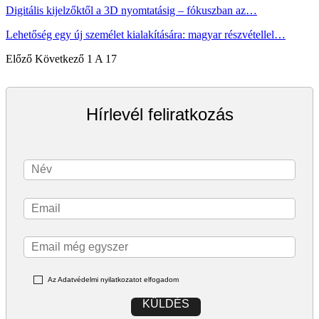
Digitális kijelzőktől a 3D nyomtatásig – fókuszban az…
Lehetőség egy új személet kialakítására: magyar részvétellel…
Előző
Következő
1 A 17
Hírlevél feliratkozás
Az Adatvédelmi nyilatkozatot elfogadom
KÜLDÉS