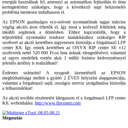
energiát használnak fel, amennyi az automatikus fejtisztítás és tinta
keringtetéshez szükséges, hogy a következő napi beüzemelés
probléma mentesen indulhasson el.
Az EPSON gazdaságos eco-solvent nyomtatóinak tagjai március
végéig akciós áron érhetők el, így most a kedvező feltételek még
inkább segítenek a döntésben. Ehhez kapcsolódik, hogy a
teljesértékű nyomtatási rendszer kialakításához szükséges RIP
szoftvert az akció keretében ingyenesen biztosítja a forgalmazó LFP
center Kft. Így ennek keretében az ONYX RIP center SE v12
szoftverek nettó 520 000 Ft-os lista árának elengedésével, valamint
az egyes modellek esetén akár 1 millió forintos kedvezménnyel
jelentős árelőny is realizálható!
Érdemes számolni! A nyugodt üzemelésről az EPSON
megbízhatósága mellett a gyártó 2 ÉVES helyszíni alapgaranciája,
valamint a forgalmazó saját, országos szerviz szolgáltatása biztosítja
a felhasználókat!
Az akció további részleteiért látogasson el a forgalmazó LFP center
Kft. weboldalára.
http://www.lfpcenter.com
Megosztás