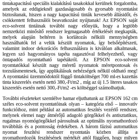
tintakapacitású speciális kialakítású tasakokkal kerülnek forgalomba,
amelyek az eddigieknél gazdaságosabb és gyorsabb nyomtatást
biztosítanak, hiszen a nagy kapacitású tinták kevesebb állásidőt, és
csökkentett felhasználói beavatkozást nyújtanak! Az EPSON saját
eco-solvent tintáinak további nagy előnyük, hogy a legtöbb
nemzetközi minősítő rendszer legmagasabb értékelését megkapták,
melyek alapján beltéren is korlátozás nélküli mennyiségben
használhatók fel a velük készült nyomatok, így belsőépítészeti,
valamint indoor dekorációs felhasználásra is kiválóan alkalmasak,
legyen szó hagyományos tapéta ragasztóval felhelyezhető, vagy
öntapadós nyomtatható tapétákról. Az EPSON eco-solvent
nyomtatókkal készült nagy méretű nyomatok méretpontosak és
torzulásmentesek, így applikálásuk nehézségek nélkül oldható meg!
A nyomtatási üzemmódoktól függő tintaköltséget 700 ml-es kazettás
tinta kiszerelés esetén nettó 380,-Ft/m2 , míg az új 1.5 literes tasakos
kiszerelés esetén nettó 300,-Ft/m2 -es költséggel számolhatjuk.
További részleteket szemlélve hamar eljuthatunk az EPSON 162 cm
széles eco-solvent nyomtatóinak olyan – kategória első – innovatív
funkcióihoz, mint például az automatikus feszítés vezérlő rendszer,
melynek elemei nagy átmérőjű adagoló görgőkkel és antisztatikus,
rugalmas nyomógörgőkkel párosulnak az optimális nyomathordozó
továbbítás és a pontosság érdekében. A három fázisú automatikus
nyomat feszítési rendszer nyomtatás közben állítja a
nyomathordozók feszítésének mértékét attól függően, hogy milyen