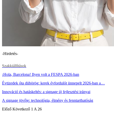
-Hirdetés-
Szakkiállítások
¡Hola, Barcelona! Ilyen volt a FESPA 2026-ban
Évtizedek óta dübörög: kerek évfordulót ünnepelt 2026-ban a…
Innováció és hatáskeltés: a signage új fejlesztési irányai
A signage jövője: technológia, élmény és fenntarthatóság
Előző
Következő
1 A 26