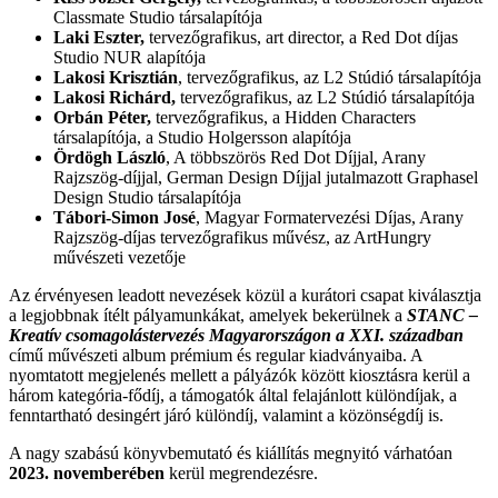
Classmate Studio társalapítója
Laki Eszter,
tervezőgrafikus, art director, a Red Dot díjas
Studio NUR alapítója
Lakosi Krisztián
, tervezőgrafikus, az L2 Stúdió társalapítója
Lakosi Richárd,
tervezőgrafikus, az L2 Stúdió társalapítója
Orbán Péter,
tervezőgrafikus, a Hidden Characters
társalapítója, a Studio Holgersson alapítója
Ördögh László
, A többszörös Red Dot Díjjal, Arany
Rajzszög-díjjal, German Design Díjjal jutalmazott Graphasel
Design Studio társalapítója
Tábori-Simon José
, Magyar Formatervezési Díjas, Arany
Rajzszög-díjas tervezőgrafikus művész, az ArtHungry
művészeti vezetője
Az érvényesen leadott nevezések közül a kurátori csapat kiválasztja
a legjobbnak ítélt pályamunkákat, amelyek bekerülnek a
STANC –
Kreatív csomagolástervezés Magyarországon a XXI. században
című művészeti album prémium és regular kiadványaiba. A
nyomtatott megjelenés mellett a pályázók között kiosztásra kerül a
három kategória-fődíj, a támogatók által felajánlott különdíjak, a
fenntartható desingért járó különdíj, valamint a közönségdíj is.
A nagy szabású könyvbemutató és kiállítás megnyitó várhatóan
2023. novemberében
kerül megrendezésre.