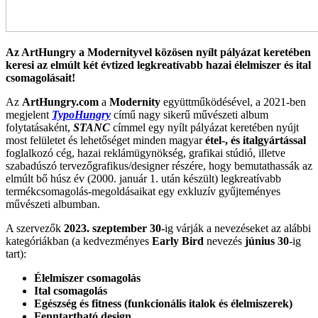
Az ArtHungry
a Modernityvel közösen nyílt pályázat keretében
keresi az elmúlt két évtized legkreatívabb hazai élelmiszer és ital
csomagolásait!
Az
ArtHungry.com
a
Modernity
együttműködésével, a 2021-ben
megjelent
TypoHungry
című nagy sikerű művészeti album
folytatásaként,
STANC
címmel egy nyílt pályázat keretében nyújt
most felületet és lehetőséget minden magyar
étel-, és italgyártással
foglalkozó cég, hazai reklámügynökség, grafikai stúdió, illetve
szabadúszó tervezőgrafikus/designer részére, hogy bemutathassák az
elmúlt bő húsz év (2000. január 1. után készült) legkreatívabb
termékcsomagolás-megoldásaikat egy exkluzív gyűjteményes
művészeti albumban.
A szervezők
2023. szeptember 30-
ig várják a nevezéseket az alábbi
kategóriákban (a kedvezményes
Early Bird
nevezés
június 30
-ig
tart):
Élelmiszer csomagolás
Ital csomagolás
Egészség és fitness (funkcionális italok és élelmiszerek)
Fenntartható design