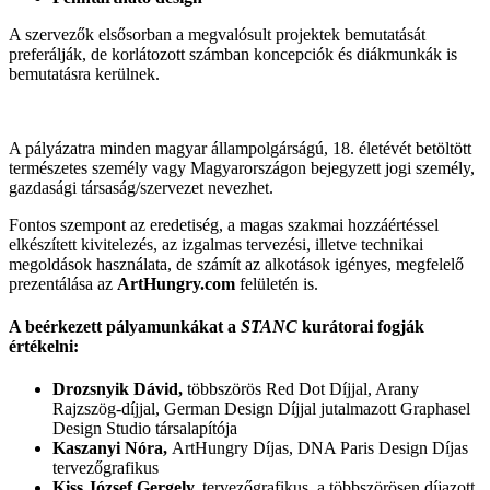
A szervezők elsősorban a megvalósult projektek bemutatását
preferálják, de korlátozott számban koncepciók és diákmunkák is
bemutatásra kerülnek.
A pályázatra minden magyar állampolgárságú, 18. életévét betöltött
természetes személy vagy Magyarországon bejegyzett jogi személy,
gazdasági társaság/szervezet nevezhet.
Fontos szempont az eredetiség, a magas szakmai hozzáértéssel
elkészített kivitelezés, az izgalmas tervezési, illetve technikai
megoldások használata, de számít az alkotások igényes, megfelelő
prezentálása az
ArtHungry.com
felületén is.
A beérkezett pályamunkákat a
STANC
kurátorai fogják
értékelni:
Drozsnyik Dávid,
többszörös Red Dot Díjjal, Arany
Rajzszög-díjjal, German Design Díjjal jutalmazott Graphasel
Design Studio társalapítója
Kaszanyi Nóra,
ArtHungry Díjas, DNA Paris Design Díjas
tervezőgrafikus
Kiss József Gergely,
tervezőgrafikus, a többszörösen díjazott