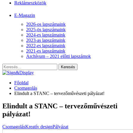
Reklámeszközök
E-Magazin
2026-os lapszámaink
2025-ös lapszámaink
2024-es lapszámaink
2023-as lapszámaink
2022-es lapszámaink
2021-es lapszámaink
Archívum – 2021 előtti lapszámok
Főoldal
Csomagolás
Elindult a STANC – tervezőművészeti pályázat!
Elindult a STANC – tervezőművészeti
pályázat!
Csomagolás
Kreatív design
Pályázat