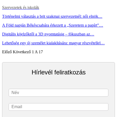
Szervezetek és iskolák
Történelmi választás a brit szakmai szervezetnél: női elnök…
A Föld napján Békéscsabára érkezett a „Szeretem a papírt”…
Digitális kijelzőktől a 3D nyomtatásig – fókuszban az…
Lehetőség egy új személet kialakítására: magyar részvétellel…
Előző
Következő
1 A 17
Hírlevél feliratkozás