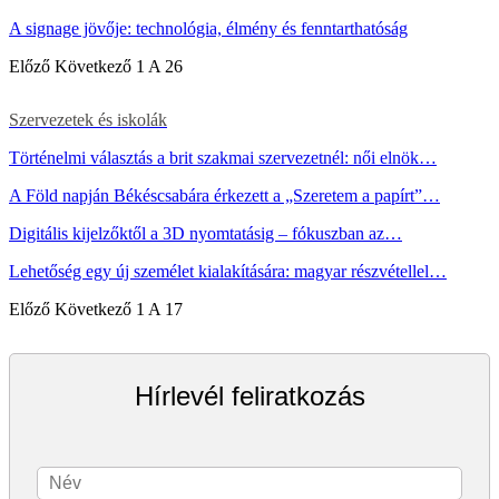
A signage jövője: technológia, élmény és fenntarthatóság
Előző
Következő
1 A 26
Szervezetek és iskolák
Történelmi választás a brit szakmai szervezetnél: női elnök…
A Föld napján Békéscsabára érkezett a „Szeretem a papírt”…
Digitális kijelzőktől a 3D nyomtatásig – fókuszban az…
Lehetőség egy új személet kialakítására: magyar részvétellel…
Előző
Következő
1 A 17
Hírlevél feliratkozás