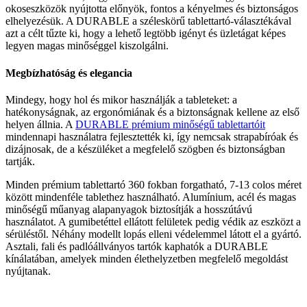
okoseszközök nyújtotta előnyök, fontos a kényelmes és biztonságos
elhelyezésük. A DURABLE a széleskörű tablettartó-választékával
azt a célt tűzte ki, hogy a lehető legtöbb igényt és üzletágat képes
legyen magas minőséggel kiszolgálni.
Megbízhatóság és elegancia
Mindegy, hogy hol és mikor használják a tableteket: a
hatékonyságnak, az ergonómiának és a biztonságnak kellene az első
helyen állnia. A
DURABLE prémium minőségű tablettartóit
mindennapi használatra fejlesztették ki, így nemcsak strapabíróak és
dizájnosak, de a készüléket a megfelelő szögben és biztonságban
tartják.
Minden prémium tablettartó 360 fokban forgatható, 7-13 colos méret
között mindenféle tablethez használható. Alumínium, acél és magas
minőségű műanyag alapanyagok biztosítják a hosszútávú
használatot. A gumibetéttel ellátott felületek pedig védik az eszközt a
sérüléstől. Néhány modellt lopás elleni védelemmel látott el a gyártó.
Asztali, fali és padlóállványos tartók kaphatók a DURABLE
kínálatában, amelyek minden élethelyzetben megfelelő megoldást
nyújtanak.