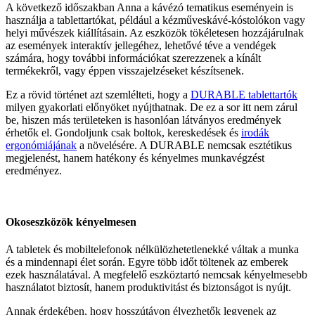
A következő időszakban Anna a kávézó tematikus eseményein is
használja a tablettartókat, például a kézműveskávé-kóstolókon vagy
helyi művészek kiállításain. Az eszközök tökéletesen hozzájárulnak
az események interaktív jellegéhez, lehetővé téve a vendégek
számára, hogy további információkat szerezzenek a kínált
termékekről, vagy éppen visszajelzéseket készítsenek.
Ez a rövid történet azt szemlélteti, hogy a
DURABLE tablettartók
milyen gyakorlati előnyöket nyújthatnak. De ez a sor itt nem zárul
be, hiszen más területeken is hasonlóan látványos eredmények
érhetők el. Gondoljunk csak boltok, kereskedések és
irodák
ergonómiájának
a növelésére. A DURABLE nemcsak esztétikus
megjelenést, hanem hatékony és kényelmes munkavégzést
eredményez.
Okoseszközök kényelmesen
A tabletek és mobiltelefonok nélkülözhetetlenekké váltak a munka
és a mindennapi élet során. Egyre több időt töltenek az emberek
ezek használatával. A megfelelő eszköztartó nemcsak kényelmesebb
használatot biztosít, hanem produktivitást és biztonságot is nyújt.
Annak érdekében, hogy hosszútávon élvezhetők legyenek az