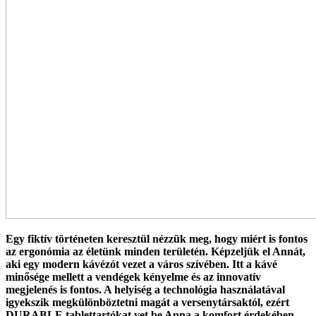
Egy fiktív történeten keresztül nézzük meg, hogy miért is fontos
az ergonómia az életünk minden területén. Képzeljük el Annát,
aki egy modern kávézót vezet a város szívében. Itt a kávé
minősége mellett a vendégek kényelme és az innovatív
megjelenés is fontos. A helyiség a technológia használatával
igyekszik megkülönböztetni magát a versenytársaktól, ezért
DURABLE tablettartókat vet be Anna a komfort érdekében.