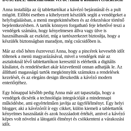
Anna installálja az új tablettartókat a kávézó bejáratánál és a pult
mögött. Előbbi esetben a kihelyezett készülék segíti a vendégeket a
helyfoglalásban, a menü megtekintésében és az érkezéskor történő
bejelentkezésben. A tartók könnyen forgatható feje lehetővé teszi a
vendégek számára, hogy kényelmesen állva vagy ülve is
használhassák az eszközt, míg a tartószerkezet biztosítja, hogy a
készülék biztonságban maradjon, még csúcsidőben is.
Már az első héten észreveszi Anna, hogy a pincérek kevesebb időt
töltenek a menü magyarázásával, mivel a vendégek már az
asztaloknál lévő tablettartókon keresztül is elérhetik a digitális
kínálatot, és rendeléseiket akár közvetlenül onnan adhatják le. Az
állítható magasságú tartók megkönnyítik számukra a rendelések
kezelését, és az elegáns design illeszkedik a kávézó modern
enteriőrjéhez.
Egy hónappal később pedig Anna már azt tapasztalja, hogy a
vendégek dicsérik a technológia integrációját a mindennapi
működésbe, ami egyértelműen javítja az ügyfélélményt. Egy helyi
blogger, aki a kávézóról ír egy cikket, külön kiemeli a tablettartók
kényelmes használatát és azok hozzáadott értékét, amivel a kávézó
képes volt növelni a látogatói élményt és csökkenteni a várakozási
időt.