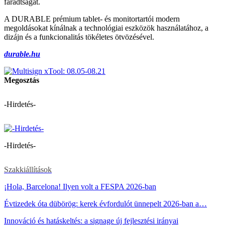
fáradtságát.
A DURABLE prémium tablet- és monitortartói modern
megoldásokat kínálnak a technológiai eszközök használatához, a
dizájn és a funkcionalitás tökéletes ötvözésével.
durable.hu
Megosztás
-Hirdetés-
-Hirdetés-
Szakkiállítások
¡Hola, Barcelona! Ilyen volt a FESPA 2026-ban
Évtizedek óta dübörög: kerek évfordulót ünnepelt 2026-ban a…
Innováció és hatáskeltés: a signage új fejlesztési irányai