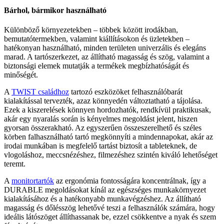
Bárhol, bármikor használható
Különböző környezetekben – többek között irodákban,
bemutatótermekben, valamint kiállításokon és üzletekben –
hatékonyan használható, minden területen univerzális és elegáns
marad. A tartószerkezet, az állítható magasság és szög, valamint a
biztonsági elemek mutatják a termékek megbízhatóságát és
minőségét.
A
TWIST családhoz
tartozó eszközöket felhasználóbarát
kialakítással tervezték, azaz könnyedén változtatható a tájolása.
Ezek a kiszerelések könnyen hordozhatók, rendkívül praktikusak,
akár egy nyaralás során is kényelmes megoldást jelent, hiszen
gyorsan összerakható. Az egyszerűen összeszerelhető és széles
körben falhasználható tartó megkönnyíti a mindennapokat, akár az
irodai munkában is megfelelő tartást biztosít a tableteknek, de
vlogoláshoz, meccsnézéshez, filmezéshez szintén kiváló lehetőséget
teremt.
A
monitortartók
az ergonómia fontosságára koncentrálnak, így a
DURABLE megoldásokat kínál az egészséges munkakörnyezet
kialakításához és a hatékonyabb munkavégzéshez. Az állítható
magasság és dőlésszög lehetővé teszi a felhasználók számára, hogy
ideális látószöget állíthassanak be, ezzel csökkentve a nyak és szem