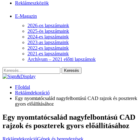
Reklámeszközök
E-Magazin
2026-os lapszámaink
2025-ös lapszámaink
2024-es lapszámaink
2023-as lapszámaink
2022-es lapszámaink
2021-es lapszámaink
Archívum – 2021 előtti lapszámok
Főoldal
Reklámdekoráció
Egy nyomtatócsalád nagyfelbontású CAD rajzok és poszterek
gyors előállításához
Egy nyomtatócsalád nagyfelbontású CAD
rajzok és poszterek gyors előállításához
Reklámdekoráció
Gépek és berendezések