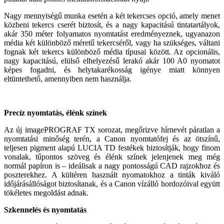
Nagy mennyiségű munka esetén a két tekercses opció, amely menet
közbeni tekercs cserét biztosít, és a nagy kapacitású tintatartályok,
akár 350 méter folyamatos nyomtatást eredményeznek, ugyanazon
média két különböző méretű tekercséről, vagy ha szükséges, váltani
fognak két tekercs különböző média típusai között. Az opcionális,
nagy kapacitású, elülső elhelyezésű lerakó akár 100 A0 nyomatot
képes fogadni, és helytakarékosság igénye miatt könnyen
eltüntethető, amennyiben nem használja.
Precíz nyomtatás, élénk színek
Az új imagePROGRAF TX sorozat, megőrizve hírnevét páratlan a
nyomtatási minőség terén, a Canon nyomtatófej és az ötszínű,
teljesen pigment alapú LUCIA TD festékek biztosítják, hogy finom
vonalak, tűpontos szöveg és élénk színek jelenjenek meg még
normál papíron is – ideálisak a nagy pontosságú CAD rajzokhoz és
poszterekhez. A kültéren használt nyomatokhoz a tinták kiváló
időjárásállóságot biztosítanak, és a Canon vízálló hordozóival együtt
tökéletes megoldást adnak.
Szkennelés és nyomtatás