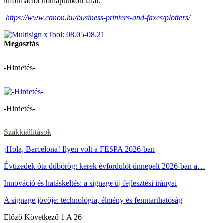
információt honlapunkon talál:
https://www.canon.hu/business-printers-and-faxes/plotters/
Megosztás
-Hirdetés-
-Hirdetés-
Szakkiállítások
¡Hola, Barcelona! Ilyen volt a FESPA 2026-ban
Évtizedek óta dübörög: kerek évfordulót ünnepelt 2026-ban a…
Innováció és hatáskeltés: a signage új fejlesztési irányai
A signage jövője: technológia, élmény és fenntarthatóság
Előző
Következő
1 A 26