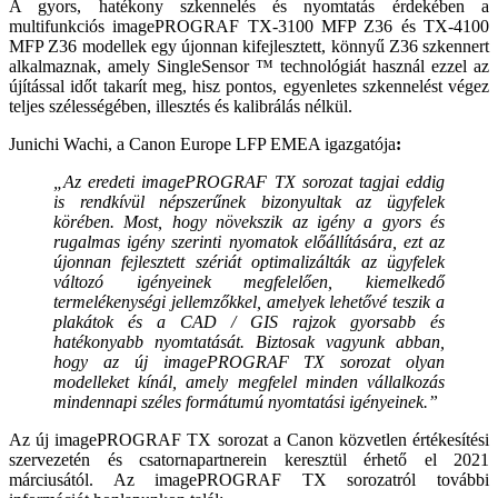
A gyors, hatékony szkennelés és nyomtatás érdekében a
multifunkciós imagePROGRAF TX-3100 MFP Z36 és TX-4100
MFP Z36 modellek egy újonnan kifejlesztett, könnyű Z36 szkennert
alkalmaznak, amely SingleSensor ™ technológiát használ ezzel az
újítással időt takarít meg, hisz pontos, egyenletes szkennelést végez
teljes szélességében, illesztés és kalibrálás nélkül.
Junichi Wachi, a Canon Europe LFP EMEA igazgatója
:
„Az eredeti imagePROGRAF TX sorozat tagjai eddig
is rendkívül népszerűnek bizonyultak az ügyfelek
körében. Most, hogy növekszik az igény a gyors és
rugalmas igény szerinti nyomatok előállítására, ezt az
újonnan fejlesztett szériát optimalizálták az ügyfelek
változó igényeinek megfelelően, kiemelkedő
termelékenységi jellemzőkkel, amelyek lehetővé teszik a
plakátok és a CAD / GIS rajzok gyorsabb és
hatékonyabb nyomtatását. Biztosak vagyunk abban,
hogy az új imagePROGRAF TX sorozat olyan
modelleket kínál, amely megfelel minden vállalkozás
mindennapi széles formátumú nyomtatási igényeinek.”
Az új imagePROGRAF TX sorozat a Canon közvetlen értékesítési
szervezetén és csatornapartnerein keresztül érhető el 2021
márciusától. Az imagePROGRAF TX sorozatról további