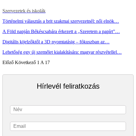
Szervezetek és iskolák
Történelmi választás a brit szakmai szervezetnél: női elnök…
A Föld napján Békéscsabára érkezett a „Szeretem a papírt”…
Digitális kijelzőktől a 3D nyomtatásig – fókuszban az…
Lehetőség egy új személet kialakítására: magyar részvétellel…
Előző
Következő
1 A 17
Hírlevél feliratkozás