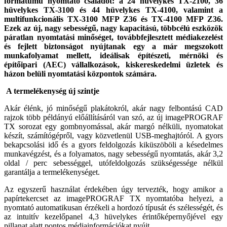
formátumú nyomtató családot
:
a 24 hüvelykes TX-2100, 36
hüvelykes TX-3100 és 44 hüvelykes TX-4100, valamint a
multifunkcionális TX-3100 MFP Z36 és TX-4100 MFP Z36
.
Ezek az új, nagy sebességű, nagy kapacitású, többcélú eszközök
páratlan nyomtatási minőséget, továbbfejlesztett médiakezelést
és fejlett biztonságot nyújtanak egy a már megszokott
munkafolyamat mellett, ideálisak építészeti, mérnöki és
építőipari (AEC) vállalkozások, kiskereskedelmi üzletek és
házon belüli nyomtatási központok számára.
A termelékenység új szintje
Akár élénk, jó minőségű plakátokról, akár nagy felbontású CAD
rajzok több példányú előállításáról van szó, az új imagePROGRAF
TX sorozat egy gombnyomással, akár margó nélküli, nyomatokat
készít, számítógépről, vagy közvetlenül USB-meghajtóról. A gyors
bekapcsolási idő és a gyors feldolgozás kiküszöböli a késedelmes
munkavégzést, és a folyamatos, nagy sebességű nyomtatás, akár 3,2
oldal / perc sebességgel, utófeldolgozás szükségessége nélkül
garantálja a termelékenységet.
Az egyszerű használat érdekében úgy tervezték, hogy amikor a
papírtekercset az imagePROGRAF TX nyomtatóba helyezi, a
nyomtató automatikusan érzékeli a hordozó típusát és szélességét, és
az intuitív kezelőpanel 4,3 hüvelykes érintőképernyőjével egy
pillanat alatt pontos médiainformációkat nyújt.