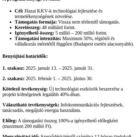
Cél:
Hazai KKV-k technológiai fejlesztése és
termelékenységének növelése.
Támogatás formája:
Vissza nem térítendő támogatás.
Keretösszeg:
48 milliárd forint.
Igényelhető összeg:
5 millió – 200 millió forint.
Támogatási intenzitás:
Maximum 50%, régiótól és
vállalkozás méretétől függően (Budapest esetén alacsonyabb).
Benyújtási határidők:
1. szakasz:
2025. január 13. – 2025. január 31.
2. szakasz:
2025. február 1. – 2025. június 30.
Kötelező tevékenység:
Új technológiai eszközök beszerzése a
projekt költségeinek legalább 40%-ában.
Választható tevékenységek:
Infokommunikációs fejlesztések,
tanácsadás, megújuló energia használata.
Előleg:
A támogatási összeg 100%-a igényelhető előlegként
(maximum 200 millió Ft).
Megvalósítási idő:
Szerződéskötéstől számítva 12 hónap (indokolt