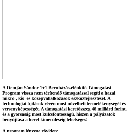
A Demján Sándor 1+1 Beruházás-élénkítő Támogatási
Program vissza nem térítendő támogatással segíti a hazai
mikro-, kis- és középvállalkozások eszközfejlesztését. A
technológiai újítások révén most növelheti termelékenységét és
versenyképességét. A támogatási keretösszeg 48 milliárd forint,
és a gyorsaság most kulcsfontosságú, hiszen a pályázatok
benyújtása a keret kimerüléséig lehetséges!
A program lényege röviden: