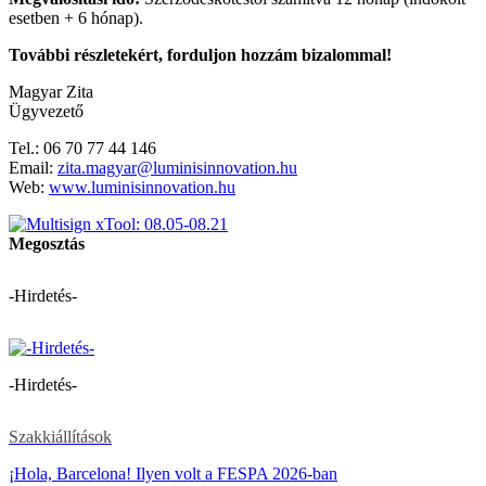
esetben + 6 hónap).
További részletekért, forduljon hozzám bizalommal!
Magyar Zita
Ügyvezető
Tel.: 06 70 77 44 146
Email:
zita.magyar@luminisinnovation.hu
Web:
www.luminisinnovation.hu
Megosztás
-Hirdetés-
-Hirdetés-
Szakkiállítások
¡Hola, Barcelona! Ilyen volt a FESPA 2026-ban