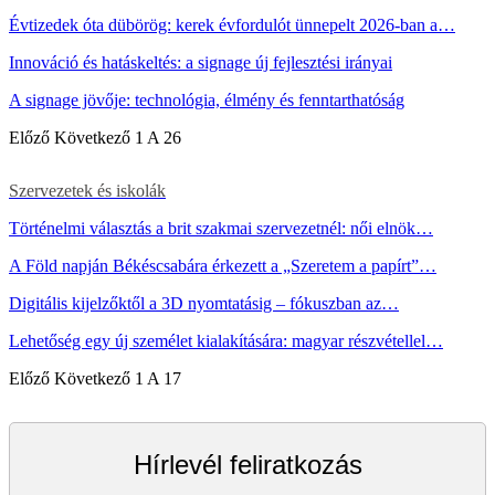
Évtizedek óta dübörög: kerek évfordulót ünnepelt 2026-ban a…
Innováció és hatáskeltés: a signage új fejlesztési irányai
A signage jövője: technológia, élmény és fenntarthatóság
Előző
Következő
1 A 26
Szervezetek és iskolák
Történelmi választás a brit szakmai szervezetnél: női elnök…
A Föld napján Békéscsabára érkezett a „Szeretem a papírt”…
Digitális kijelzőktől a 3D nyomtatásig – fókuszban az…
Lehetőség egy új személet kialakítására: magyar részvétellel…
Előző
Következő
1 A 17
Hírlevél feliratkozás