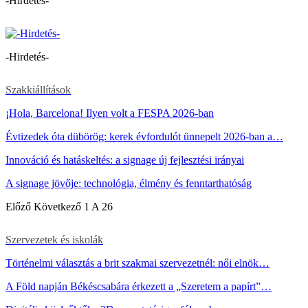
-Hirdetés-
-Hirdetés-
Szakkiállítások
¡Hola, Barcelona! Ilyen volt a FESPA 2026-ban
Évtizedek óta dübörög: kerek évfordulót ünnepelt 2026-ban a…
Innováció és hatáskeltés: a signage új fejlesztési irányai
A signage jövője: technológia, élmény és fenntarthatóság
Előző
Következő
1 A 26
Szervezetek és iskolák
Történelmi választás a brit szakmai szervezetnél: női elnök…
A Föld napján Békéscsabára érkezett a „Szeretem a papírt”…