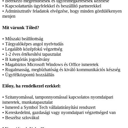
• Beérkező megrendelések és ügyfélmegkeresések kezelése
• Kapcsolattartás ügyfelekkel és beszállító partnerekkel
• Adminisztratív feladatok elvégzése, hogy minden gördülékenyen
menjen
Mit várunk Tőled?
• Műszaki beállítottság
• Tárgyalóképes angol nyelvtudás
• Legalább középfokú végzettség
• 1-2 éves értékesítési tapasztalat
• B kategóriás jogosítvány
• Magabiztos Microsoft Windows és Office ismeretek
• Rugalmasság, megbízhatóság és kiváló kommunikációs készség
• Ügyfélközpontú hozzáállás
Előny, ha rendelkezel ezekkel:
• Szitanyomással, tamponnyomással kapcsolatos nyomdaipari
ismeretek, munkatapasztalat
• Ismered a Symbol Tech vállalatirányítási rendszert
• Kereskedelmi, gazdasági vagy nyomdaipari végzettséged van
• Beszélsz szlovákul