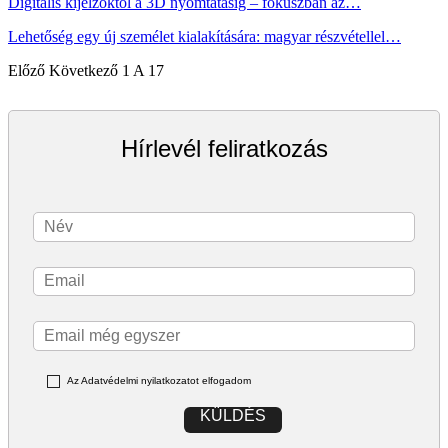
Digitális kijelzőktől a 3D nyomtatásig – fókuszban az…
Lehetőség egy új személet kialakítására: magyar részvétellel…
Előző
Következő
1 A 17
Hírlevél feliratkozás
Az Adatvédelmi nyilatkozatot elfogadom
KÜLDÉS