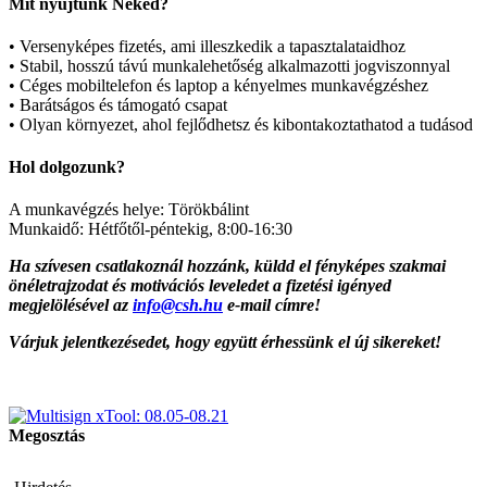
Mit nyújtunk Neked?
• Versenyképes fizetés, ami illeszkedik a tapasztalataidhoz
• Stabil, hosszú távú munkalehetőség alkalmazotti jogviszonnyal
• Céges mobiltelefon és laptop a kényelmes munkavégzéshez
• Barátságos és támogató csapat
• Olyan környezet, ahol fejlődhetsz és kibontakoztathatod a tudásod
Hol dolgozunk?
A munkavégzés helye: Törökbálint
Munkaidő: Hétfőtől-péntekig, 8:00-16:30
Ha szívesen csatlakoznál hozzánk, küldd el fényképes szakmai
önéletrajzodat és motivációs leveledet a fizetési igényed
megjelölésével az
info@csh.hu
e-mail címre!
Várjuk jelentkezésedet, hogy együtt érhessünk el új sikereket!
Megosztás