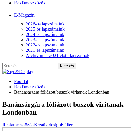
Reklámeszközök
E-Magazin
2026-os lapszámaink
2025-ös lapszámaink
2024-es lapszámaink
2023-as lapszámaink
2022-es lapszámaink
2021-es lapszámaink
Archívum – 2021 előtti lapszámok
Főoldal
Reklámeszközök
Banánsárgára fóliázott buszok virítanak Londonban
Banánsárgára fóliázott buszok virítanak
Londonban
Reklámeszközök
Kreatív design
Kültér