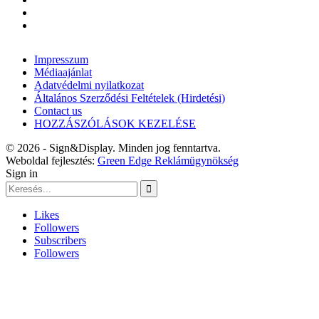
Impresszum
Médiaajánlat
Adatvédelmi nyilatkozat
Általános Szerződési Feltételek (Hirdetési)
Contact us
HOZZÁSZÓLÁSOK KEZELÉSE
© 2026 - Sign&Display. Minden jog fenntartva.
Weboldal fejlesztés:
Green Edge Reklámügynökség
Sign in
Likes
Followers
Subscribers
Followers