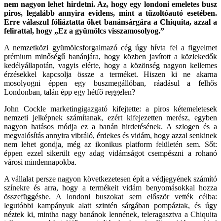
nem nagyon lehet hirdetni. Az, hogy egy londoni emeletes busz
piros, legalább annyira evidens, mint a tűzoltóautó esetében.
Erre válaszul fóliáztatta őket banánsárgára a Chiquita, azzal a
felirattal, hogy „Ez a gyümölcs visszamosolyog.”
A nemzetközi gyümölcsforgalmazó cég úgy hívta fel a figyelmet
prémium minőségű banánjára, hogy közben javított a közlekedők
kedélyállapotán, vagyis elérte, hogy a közönség nagyon kellemes
érzésekkel kapcsolja össze a terméket. Hiszen ki ne akarna
mosolyogni éppen egy buszmegállóban, ráadásul a felhős
Londonban, talán épp egy hétfő reggelen?
John Cockle marketingigazgató kifejtette: a piros kétemeletesek
nemzeti jelképnek számítanak, ezért kifejezetten merész, egyben
nagyon hatásos módja ez a banán hirdetésének. A szlogen és a
megvalósítás annyira vibráló, érdekes és vidám, hogy azzal senkinek
nem lehet gondja, még az ikonikus platform felületén sem. Sőt:
éppen ezzel sikerült egy adag vidámságot csempészni a rohanó
városi mindennapokba.
A vállalat persze nagyon következetesen épít a védjegyének számító
színekre és arra, hogy a termékeit vidám benyomásokkal hozza
összefüggésbe. A londoni buszokat sem először vették célba:
legutóbbi kampányuk alatt szintén sárgában pompáztak, és úgy
néztek ki, mintha nagy banánok lennének, teleragasztva a Chiquita