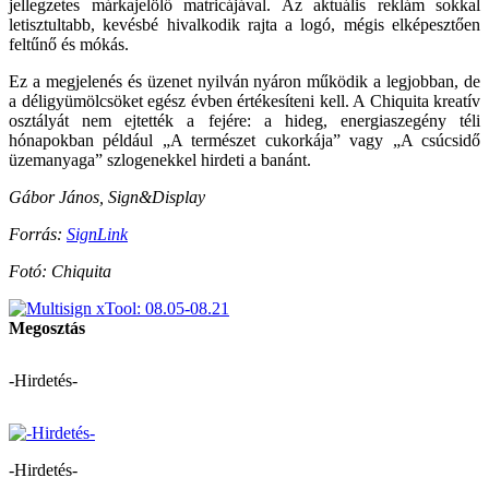
jellegzetes márkajelölő matricájával. Az aktuális reklám sokkal
letisztultabb, kevésbé hivalkodik rajta a logó, mégis elképesztően
feltűnő és mókás.
Ez a megjelenés és üzenet nyilván nyáron működik a legjobban, de
a déligyümölcsöket egész évben értékesíteni kell. A Chiquita kreatív
osztályát nem ejtették a fejére: a hideg, energiaszegény téli
hónapokban például „A természet cukorkája” vagy „A csúcsidő
üzemanyaga” szlogenekkel hirdeti a banánt.
Gábor János, Sign&Display
Forrás:
SignLink
Fotó: Chiquita
Megosztás
-Hirdetés-
-Hirdetés-