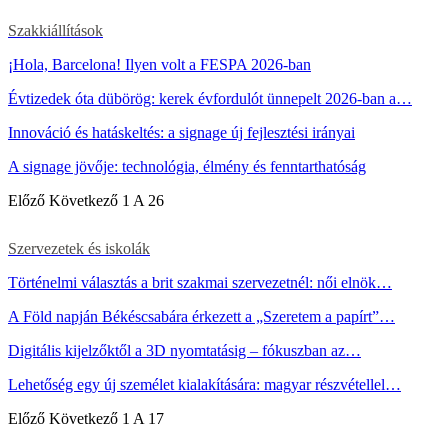
Szakkiállítások
¡Hola, Barcelona! Ilyen volt a FESPA 2026-ban
Évtizedek óta dübörög: kerek évfordulót ünnepelt 2026-ban a…
Innováció és hatáskeltés: a signage új fejlesztési irányai
A signage jövője: technológia, élmény és fenntarthatóság
Előző
Következő
1 A 26
Szervezetek és iskolák
Történelmi választás a brit szakmai szervezetnél: női elnök…
A Föld napján Békéscsabára érkezett a „Szeretem a papírt”…
Digitális kijelzőktől a 3D nyomtatásig – fókuszban az…
Lehetőség egy új személet kialakítására: magyar részvétellel…
Előző
Következő
1 A 17