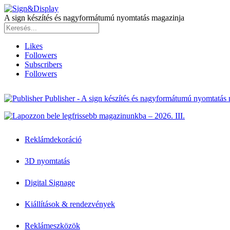
A sign készítés és nagyformátumú nyomtatás magazinja
Likes
Followers
Subscribers
Followers
Publisher - A sign készítés és nagyformátumú nyomtatás
Reklámdekoráció
3D nyomtatás
Digital Signage
Kiállítások & rendezvények
Reklámeszközök