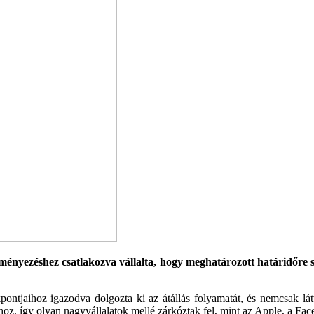
eményezéshez csatlakozva vállalta, hogy meghatározott határidőre 
ntjaihoz igazodva dolgozta ki az átállás folyamatát, és nemcsak lát
z, így olyan nagyvállalatok mellé zárkóztak fel, mint az Apple, a F