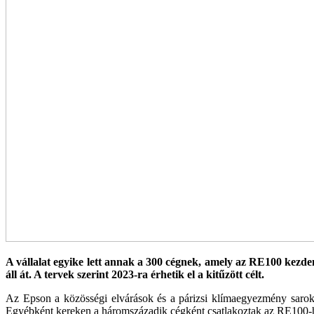
A vállalat egyike lett annak a 300 cégnek, amely az RE100 kezd
áll át. A tervek szerint 2023-ra érhetik el a kitűzött célt.
Az Epson a közösségi elvárások és a párizsi klímaegyezmény sarokpo
Egyébként kereken a háromszázadik cégként csatlakoztak az RE100-ho