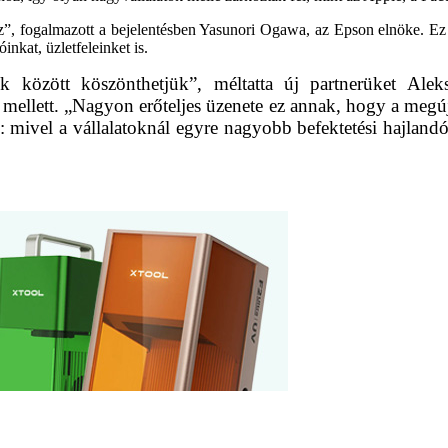
”, fogalmazott a bejelentésben Yasunori Ogawa, az Epson elnöke. Ez
inkat, üzletfeleinket is.
k között köszönthetjük”, méltatta új partnerüket Ale
 mellett. „Nagyon erőteljes üzenete ez annak, hogy a megúju
te: mivel a vállalatoknál egyre nagyobb befektetési hajlan