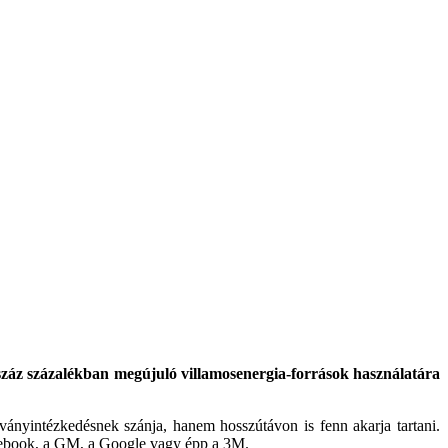
száz százalékban megújuló villamosenergia-források használatára
ványintézkedésnek szánja, hanem hosszútávon is fenn akarja tartani.
acebook, a GM, a Google vagy épp a 3M.