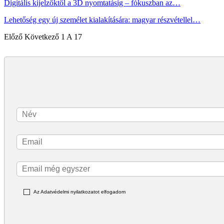
Digitális kijelzőktől a 3D nyomtatásig – fókuszban az…
Lehetőség egy új személet kialakítására: magyar részvétellel…
Előző
Következő
1 A 17
Az Adatvédelmi nyilatkozatot elfogadom