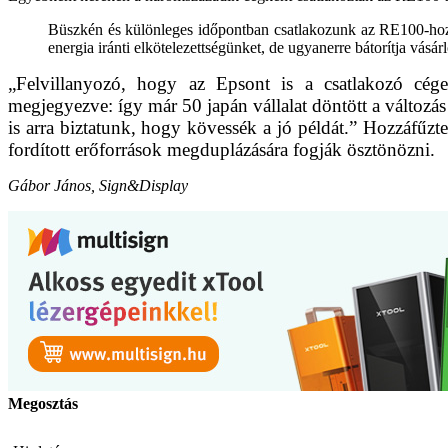
Büszkén és különleges időpontban csatlakozunk az RE100-hoz
energia iránti elkötelezettségünket, de ugyanerre bátorítja vásárló
„Felvillanyozó, hogy az Epsont is a csatlakozó cége
megjegyezve: így már 50 japán vállalat döntött a változás
is arra biztatunk, hogy kövessék a jó példát.” Hozzáfűz
fordított erőforrások megduplázására fogják ösztönözni.
Gábor János, Sign&Display
Megosztás