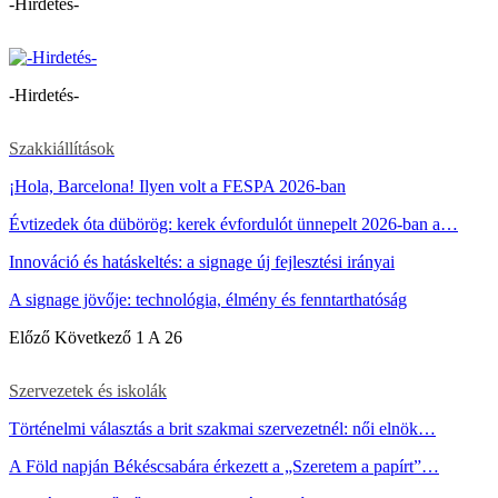
-Hirdetés-
-Hirdetés-
Szakkiállítások
¡Hola, Barcelona! Ilyen volt a FESPA 2026-ban
Évtizedek óta dübörög: kerek évfordulót ünnepelt 2026-ban a…
Innováció és hatáskeltés: a signage új fejlesztési irányai
A signage jövője: technológia, élmény és fenntarthatóság
Előző
Következő
1 A 26
Szervezetek és iskolák
Történelmi választás a brit szakmai szervezetnél: női elnök…
A Föld napján Békéscsabára érkezett a „Szeretem a papírt”…