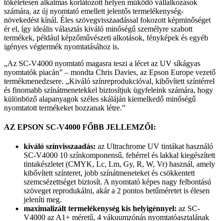
tökéletesen alkalmas korlátozott helyen működő vállalkozások
számára, az új nyomtató emel­lett jelentős termelékenység-
növekedést kínál. Éles szövegvisszaadással fokozott képminőséget
ér el, így ideális választás kiváló minőségű személyre szabott
termékek, például képzőművészeti alkotások, fényké­pek és egyéb
igényes végtermék nyomtatásához is.
„Az SC-V4000 nyomtató magasra teszi a lécet az UV síkágyas
nyomtatók piacán” – mondta Chris Davies, az Epson Europe vezető
termékmenedzsere. „Kiváló színreprodukcióval, kibővített színtérrel
és finomabb színátmenetekkel biztosítjuk ügyfeleink számára, hogy
különböző alapanyagok széles ská­láján kiemelkedő minőségű
nyomtatott termékeket hozzanak létre.”
AZ EPSON SC-V4000 FŐBB JELLEMZŐI:
kiváló színvisszaadás:
az Ultrachrome UV tintákat használó
SC-V4000 10 színkomponensű, fehérrel és lakkal kiegészített
tintakészletet (CMYK, Lc, Lm, Gy, R, W, Vr) használ, amely
kibővített színteret, jobb színátmeneteket és csökkentett
szemcsézettséget biztosít. A nyomtató képes nagy felbontású
szöveget reprodukálni, akár a 2 pontos betűméretet is élesen
jeleníti meg.
maximalizált termelékenység kis helyigénnyel:
az SC-
V4000 az A1+ méretű, 4 vákuumzónás nyom­tatóasztalának