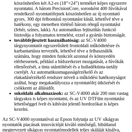
köszönhetően két A2-es (18”×24”) terméket képes egyszerre
nyomtatni. A három PrecisionCore, soronként 400 fúvókával
rendelkező nyomtatófejnek köszönhetően az új nyomtató
gyors, 300 dpi felbontású nyomtatást kínál, lehetővé téve a
hatékony, egy menetben történő három rétegű nyomtatást
(fehér, színes, lakk). Az automatikus fejtisztítás funkció
biztosítja a folyamatos termelést, ezzel a gyártás biztonságát.
továbbfejlesztett használhatóság:
az SC-V4000
tárgynyomtatót egyszerűsített frontoldali működte­tésre és
karbantartásra tervezték, lehetővé téve a felhasználók
számára, hogy minden funkciót azonnal és könnyedén
elérhessenek, például a hídszerkezet mozgatását, a fúvókák
ellenőrzését, a tinta utántölté­sét és a hulladéktinta-tartály
cseréjét. Az automatikusmagasságérzékelő és az
elakadásérzékelő rendszer növeli a működési hatékonyságot
azáltal, hogy meg­akadályozza a nyomtatófej ütközését és
csökkenti az állásidőt.
sokoldalú alkalmazások:
az SC-V4000 akár 200 mm vastag
tárgyakra is képes nyomtatni, és az UV DTFilm nyomtatási
lehetőséggel ívelt és kihívást jelen­tő hordozókat is képes
kezelni.
Az SC-V4000 nyomtatóval az Epson folytatja az UV síkágyas
nyomtatók piacának innovációját kiváló minőségű, hibátlanul
megtervezett síkágyas nyomta­tómodellek teljes skáláját kínálva,