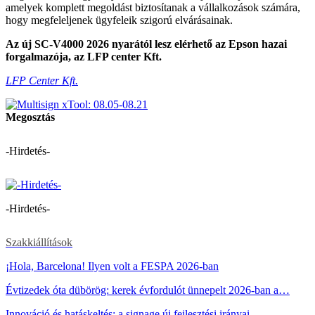
amelyek komplett megoldást biztosítanak a vállalkozások számára,
hogy megfeleljenek ügyfeleik szigorú elvárásainak.
Az új SC-V4000 2026 nyarától lesz elérhető az Epson hazai
forgalmazója, az LFP center Kft.
LFP Center Kft.
Megosztás
-Hirdetés-
-Hirdetés-
Szakkiállítások
¡Hola, Barcelona! Ilyen volt a FESPA 2026-ban
Évtizedek óta dübörög: kerek évfordulót ünnepelt 2026-ban a…
Innováció és hatáskeltés: a signage új fejlesztési irányai