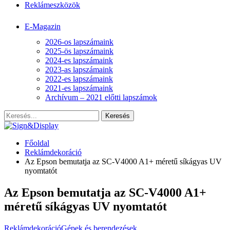
Reklámeszközök
E-Magazin
2026-os lapszámaink
2025-ös lapszámaink
2024-es lapszámaink
2023-as lapszámaink
2022-es lapszámaink
2021-es lapszámaink
Archívum – 2021 előtti lapszámok
Főoldal
Reklámdekoráció
Az Epson bemutatja az SC-V4000 A1+ méretű síkágyas UV
nyomtatót
Az Epson bemutatja az SC-V4000 A1+
méretű síkágyas UV nyomtatót
Reklámdekoráció
Gépek és berendezések