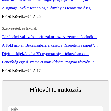
A signage jövője: technológia, élmény és fenntarthatóság
Előző
Következő
1 A 26
Szervezetek és iskolák
Történelmi választás a brit szakmai szervezetnél: női elnök…
A Föld napján Békéscsabára érkezett a „Szeretem a papírt”…
Digitális kijelzőktől a 3D nyomtatásig – fókuszban az…
Lehetőség egy új személet kialakítására: magyar részvétellel…
Előző
Következő
1 A 17
Hírlevél feliratkozás