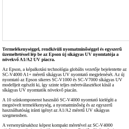
Termelékenységgel, rendkívüli nyomatminőség­gel és egyszerű
üzemeltetéssel lép be az Epson új síkágyas UV nyomtatója a
növekvő A1/A2 UV piacra.
Az Epson, a képalkotási technológia globális vezetője bejelentette az
SC-V4000 A1+ méretű síkágyas UV nyomtató megjelenését. Az új
nyomtató az Epson sikeres SC-V1000 és SC-V7000 síkágyas UV
modelljeit egészíti ki, így szinte teljes méretválasztékot kínál a
síkágyas UV nyomtatók növekvő piacán.
A 10 színkomponenst használó SC-V4000 nyomtató kielégíti a
megnövelt termelékenység, a nyomatminő­ség és az egyszerű
használhatóság iránti igényt az A1/A2 méretű UV síkágyas
szegmensben.
A versenytársakhoz képest kompakt méretével az SC-V4000