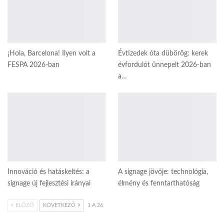
¡Hola, Barcelona! Ilyen volt a
Évtizedek óta dübörög: kerek
FESPA 2026-ban
évfordulót ünnepelt 2026-ban
a…
Innováció és hatáskeltés: a
A signage jövője: technológia,
signage új fejlesztési irányai
élmény és fenntarthatóság
ELŐZŐ
KÖVETKEZŐ
1 A 26