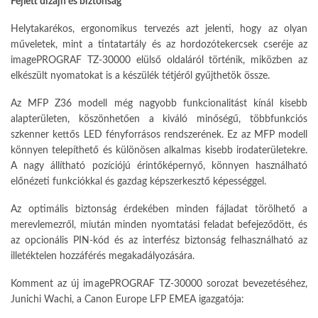
Fejlett dizájn és biztonság
Helytakarékos, ergonomikus tervezés azt jelenti, hogy az olyan
műveletek, mint a tintatartály és az hordozótekercsek cseréje az
imagePROGRAF TZ-30000 elülső oldaláról történik, miközben az
elkészült nyomatokat is a készülék tétjéről gyűjthetök össze.
Az MFP Z36 modell még nagyobb funkcionalitást kínál kisebb
alapterületen, köszönhetően a kiváló minőségű, többfunkciós
szkenner kettős LED fényforrásos rendszerének. Ez az MFP modell
könnyen telepíthető és különösen alkalmas kisebb irodaterületekre.
A nagy állítható pozíciójú érintőképernyő, könnyen használható
előnézeti funkciókkal és gazdag képszerkesztő képességgel.
Az optimális biztonság érdekében minden fájladat törölhető a
merevlemezről, miután minden nyomtatási feladat befejeződött, és
az opcionális PIN-kód és az interfész biztonság felhasználható az
illetéktelen hozzáférés megakadályozására.
Komment az új imagePROGRAF TZ-30000 sorozat bevezetéséhez,
Junichi Wachi, a Canon Europe LFP EMEA igazgatója: