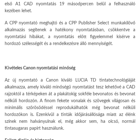
első A1 CAD nyomtatás 19 másodpercen belül a felhasználó
kezében lehet.
A CPP nyomtató meghajtó és a CPP Publisher Select munkakilövő
alkalmazás segítenek a hatékony nyomtatásban, csökkentve a
nyomtatási hibákat, a nyomtatás előtt figyelemmel kísérve a
hordozó szélességét és a rendelkezésre álló mennyiségét.
Kivételes Canon nyomtatási minőség
Az új nyomtató a Canon kiváló LUCIA TD tintatechnológiáját
alkalmazza, amely kiváló minőségű nyomtatást tesz lehetővé a CAD
rajzoktól a térképeken át a plakátokig sokféle bevonatos és bevonat
nélküli hordozón. A finom fekete vonalak és szövegek világosan és
minimális szőrösödéssel reprodukálhatók még bevonat nélküli
hordozókon is. Ezenkívül a tinták időjárásállósága miatt az élénk
színek nem halványulnak el, még akkor sem, ha olcsó, normál
tintasugaras papírt használunk.