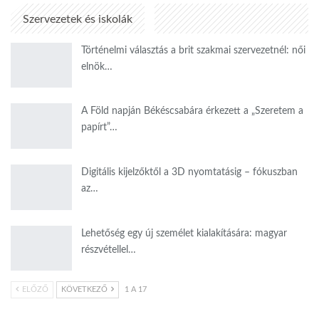
Szervezetek és iskolák
Történelmi választás a brit szakmai szervezetnél: női
elnök…
A Föld napján Békéscsabára érkezett a „Szeretem a
papírt”…
Digitális kijelzőktől a 3D nyomtatásig – fókuszban
az…
Lehetőség egy új személet kialakítására: magyar
részvétellel…
ELŐZŐ
KÖVETKEZŐ
1 A 17