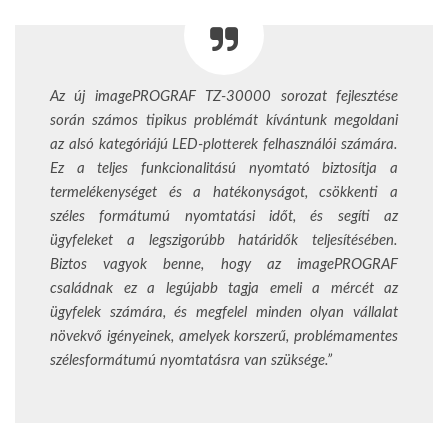
Az új imagePROGRAF TZ-30000 sorozat fejlesztése
során számos tipikus problémát kívántunk megoldani
az alsó kategóriájú LED-plotterek felhasználói számára.
Ez a teljes funkcionalitású nyomtató biztosítja a
termelékenységet és a hatékonyságot, csökkenti a
széles formátumú nyomtatási időt, és segíti az
ügyfeleket a legszigorúbb határidők teljesítésében.
Biztos vagyok benne, hogy az imagePROGRAF
családnak ez a legújabb tagja emeli a mércét az
ügyfelek számára, és megfelel minden olyan vállalat
növekvő igényeinek, amelyek korszerű, problémamentes
szélesformátumú nyomtatásra van szüksége.”