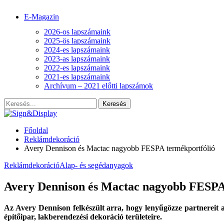
E-Magazin
2026-os lapszámaink
2025-ös lapszámaink
2024-es lapszámaink
2023-as lapszámaink
2022-es lapszámaink
2021-es lapszámaink
Archívum – 2021 előtti lapszámok
Főoldal
Reklámdekoráció
Avery Dennison és Mactac nagyobb FESPA termékportfólió
Reklámdekoráció
Alap- és segédanyagok
Avery Dennison és Mactac nagyobb FESPA
Az Avery Dennison felkészült arra, hogy lenyűgözze partnereit 
építőipar, lakberendezési dekoráció területeire.