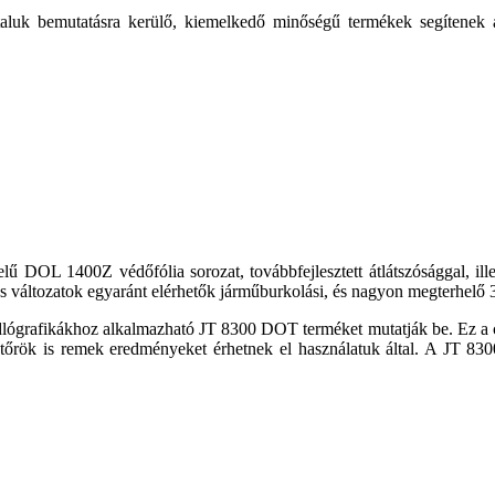
ltaluk bemutatásra kerülő, kiemelkedő minőségű termékek segítenek
ű DOL 1400Z védőfólia sorozat, továbbfejlesztett átlátszósággal, il
fémes változatok egyaránt elérhetők járműburkolási, és nagyon megterhel
dlógrafikákhoz alkalmazható JT 8300 DOT terméket mutatják be. Ez a c
tőrök is remek eredményeket érhetnek el használatuk által. A JT 830