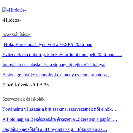
-Hirdetés-
Szakkiállítások
¡Hola, Barcelona! Ilyen volt a FESPA 2026-ban
Évtizedek óta dübörög: kerek évfordulót ünnepelt 2026-ban a…
Innováció és hatáskeltés: a signage új fejlesztési irányai
A signage jövője: technológia, élmény és fenntarthatóság
Előző
Következő
1 A 26
Szervezetek és iskolák
Történelmi választás a brit szakmai szervezetnél: női elnök…
A Föld napján Békéscsabára érkezett a „Szeretem a papírt”…
Digitális kijelzőktől a 3D nyomtatásig – fókuszban az…