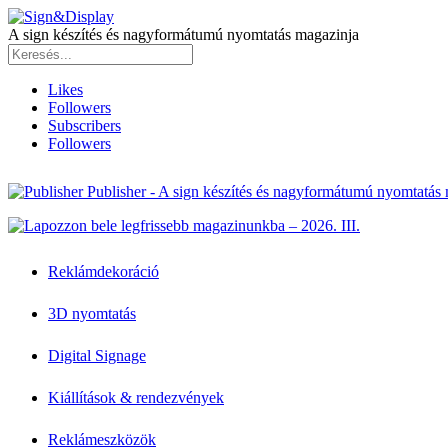
A sign készítés és nagyformátumú nyomtatás magazinja
Likes
Followers
Subscribers
Followers
Publisher - A sign készítés és nagyformátumú nyomtatás
Reklámdekoráció
3D nyomtatás
Digital Signage
Kiállítások & rendezvények
Reklámeszközök