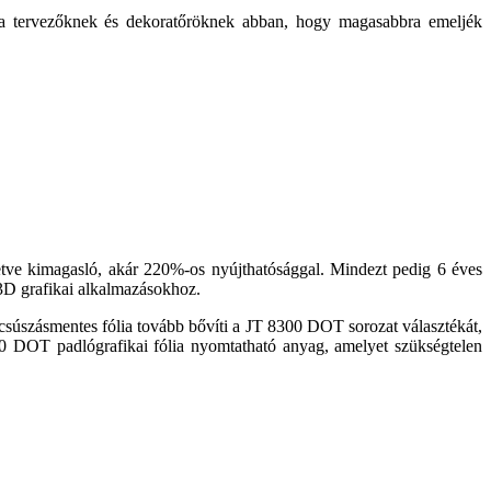
 a tervezőknek és dekoratőröknek abban, hogy magasabbra emeljék
letve kimagasló, akár 220%-os nyújthatósággal. Mindezt pedig 6 éves
ő 3D grafikai alkalmazásokhoz.
súszásmentes fólia tovább bővíti a JT 8300 DOT sorozat választékát,
0 DOT padlógrafikai fólia nyomtatható anyag, amelyet szükségtelen