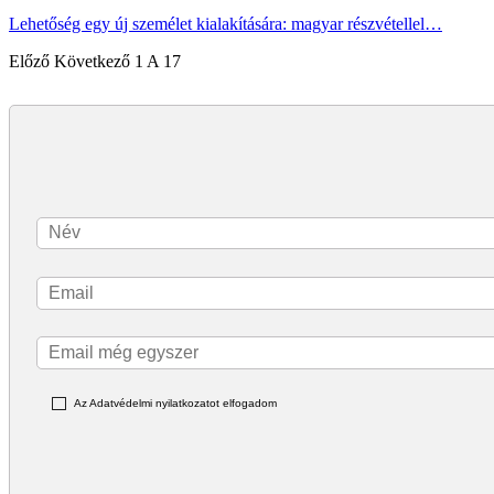
Lehetőség egy új személet kialakítására: magyar részvétellel…
Előző
Következő
1 A 17
Az Adatvédelmi nyilatkozatot elfogadom