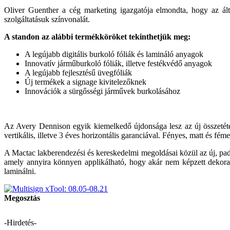
Oliver Guenther a cég marketing igazgatója elmondta, hogy az á
szolgáltatásuk színvonalát.
A standon az alábbi termékköröket tekinthetjük meg:
A legújabb digitális burkoló fóliák és lamináló anyagok
Innovatív járműburkoló fóliák, illetve festékvédő anyagok
A legújabb fejlesztésű üvegfóliák
Új termékek a signage kivitelezőknek
Innovációk a sürgősségi járművek burkolásához
Az Avery Dennison egyik kiemelkedő újdonsága lesz az új összetétel
vertikális, illetve 3 éves horizontális garanciával. Fényes, matt és 
A Mactac lakberendezési és kereskedelmi megoldásai közül az új, pa
amely annyira könnyen applikálható, hogy akár nem képzett dekora
laminálni.
Megosztás
-Hirdetés-