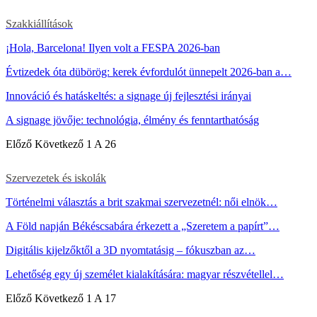
Szakkiállítások
¡Hola, Barcelona! Ilyen volt a FESPA 2026-ban
Évtizedek óta dübörög: kerek évfordulót ünnepelt 2026-ban a…
Innováció és hatáskeltés: a signage új fejlesztési irányai
A signage jövője: technológia, élmény és fenntarthatóság
Előző
Következő
1 A 26
Szervezetek és iskolák
Történelmi választás a brit szakmai szervezetnél: női elnök…
A Föld napján Békéscsabára érkezett a „Szeretem a papírt”…
Digitális kijelzőktől a 3D nyomtatásig – fókuszban az…
Lehetőség egy új személet kialakítására: magyar részvétellel…
Előző
Következő
1 A 17