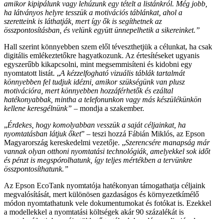
amikor kipipálunk vagy lehúzunk egy tételt a listánkról. Még jobb,
ha látványos helyre tesszük a motivációs táblánkat, ahol a
szeretteink is láthatják, mert így ők is segíthetnek az
összpontosításban, és velünk együtt ünnepelhetik a sikereinket.”
Hall szerint könnyebben szem elől téveszthetjük a célunkat, ha csak
digitális emlékeztetőkre hagyatkozunk. Az értesítéseket ugyanis
egyszerűbb kikapcsolni, mint megsemmisíteni és kidobni egy
nyomtatott listát. „
A kézzelfogható vizuális táblák tartalmát
könnyebben fel tudjuk idézni, amikor szükségünk van plusz
motivációra, mert könnyebben hozzáférhetők és ezáltal
hatékonyabbak, mintha a telefonunkon vagy más készülékünkön
kellene keresgélnünk” –
mondja a szakember.
„
Érdekes, hogy komolyabban vesszük a saját céljainkat, ha
nyomtatásban látjuk őket
” – teszi hozzá Fábián Miklós, az Epson
Magyarország kereskedelmi vezetője. „
Szerencsére manapság már
vannak olyan otthoni nyomtatási technológiák, amelyekkel sok időt
és pénzt is megspórolhatunk, így teljes mértékben a tervünkre
összpontosíthatunk.”
Az Epson EcoTank nyomtatója hatékonyan támogathatja céljaink
megvalósítását, mert különösen gazdaságos és környezetkímélő
módon nyomtathatunk vele dokumentumokat és fotókat is. Ezekkel
a modellekkel a nyomtatási költségek akár 90 százalékát is