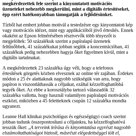
megkérdezettek fele szerint a kinyomtatott motivációs
üzeneteket nehezebb megkerülni, mint a digitális értesítéseket,
épp ezért hatékonyabban támogatják a fejlődésünket.
Tízből hat embert jobban motivál a testedzésre egy kinyomtatott kép
vagy motivációs idézet, mint egy applikációból jövő értesítés. Ennek
okaként az Epson felmérésében résztvevők több tényezőt is
megjelöltek: 50 százalékuk szerint a papíralapú üzenetek
feltűnőbbek, 41 százalékukat jobban segítik a koncentrációban, 41
százalékuk pedig nehezebben hagyja őket figyelmen kívül, mint a
digitális tartalmakat.
A megkérdezettek 23 százaléka úgy véli, hogy a telefonos
értesítések görgetés közben elvesznek az online tér zajában. Érdekes
módon a 25 év alattiaknak nagyobb szükségük van arra, hogy
papíron is viszontláthassák a céljaikat, ezáltal kézzelfoghatóbbá
tegyék őket. Az ebbe a korosztályba tartozó válaszadók 32
százaléka vallotta, hogy használ valamilyen papíralapú motivációs
eszközt, miközben a 45 felettieknek csupán 12 százaléka mondta
ugyanezt.
Leanne Hall klinikai pszichológus és egészségügyi coach szerint
jobban tudunk összepontosítani a céljainkra, ha kézzelfoghatóvá
tesszük őket: „
A terveink leírása és kinyomtatása egyrészt nagyobb
elszámoltathatóságot biztosít, másrészt elégedettséggel tölt el,