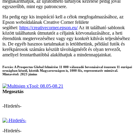
megtakaríthatjuk, az újratölthető tartályok kezelése pedig jóval
egyszerűbb, mint egy patroncsere.
Ha pedig egy kis inspiráció kell a célok megfogalmazásához, az
Epson weboldalának Creative Corner felülete
segíthet:
https://creativecorner.epson.eu/
Az itt található sablonok
között találhatunk útmutatót a céljaink körvonalazásához, a heti
étrendünk megtervezéséhez vagy egy konkrét kihívás teljesítéséhez
is. De egyéb hasznos tartalmakat is letölthetünk, például futók és
kerékpárosok számára készült távolságmérőt és olyan tervezőt,
amellyel fenntarthatóbbá alakíthatjuk a mindennapjainkat.
Forrás: A Prospectus Global felmérése 11 000 válaszadó bevonásával összesen 11 európai
országban készül, köztük Magyarországon is, 1000 fős, reprezentatív mintával.
Mintavétel: 2023 június
Megosztás
-Hirdetés-
-Hirdetés-