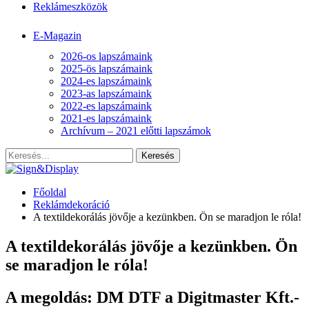
Reklámeszközök
E-Magazin
2026-os lapszámaink
2025-ös lapszámaink
2024-es lapszámaink
2023-as lapszámaink
2022-es lapszámaink
2021-es lapszámaink
Archívum – 2021 előtti lapszámok
Főoldal
Reklámdekoráció
A textildekorálás jövője a kezünkben. Ön se maradjon le róla!
A textildekorálás jövője a kezünkben. Ön
se maradjon le róla!
A megoldás: DM DTF a Digitmaster Kft.-