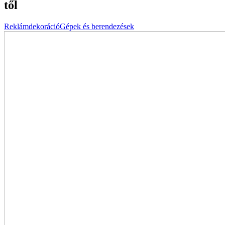
től
Reklámdekoráció
Gépek és berendezések