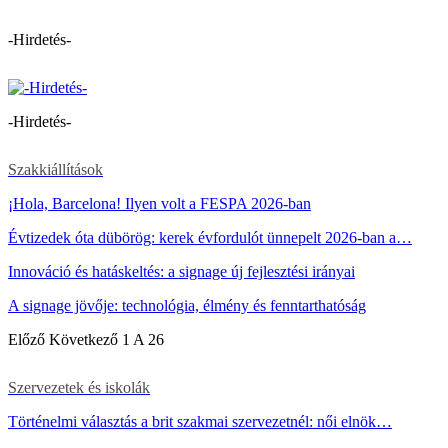
-Hirdetés-
-Hirdetés-
Szakkiállítások
¡Hola, Barcelona! Ilyen volt a FESPA 2026-ban
Évtizedek óta dübörög: kerek évfordulót ünnepelt 2026-ban a…
Innováció és hatáskeltés: a signage új fejlesztési irányai
A signage jövője: technológia, élmény és fenntarthatóság
Előző
Következő
1 A 26
Szervezetek és iskolák
Történelmi választás a brit szakmai szervezetnél: női elnök…