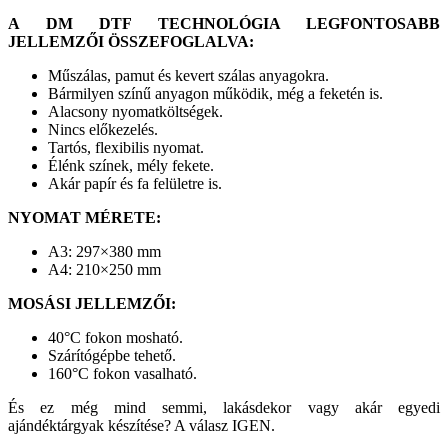
A DM DTF TECHNOLÓGIA LEGFONTOSABB
JELLEMZŐI ÖSSZEFOGLALVA:
Műszálas, pamut és kevert szálas anyagokra.
Bármilyen színű anyagon működik, még a feketén is.
Alacsony nyomatköltségek.
Nincs előkezelés.
Tartós, flexibilis nyomat.
Élénk színek, mély fekete.
Akár papír és fa felületre is.
NYOMAT MÉRETE:
A3: 297×380 mm
A4: 210×250 mm
MOSÁSI JELLEMZŐI:
40°C fokon mosható.
Szárítógépbe tehető.
160°C fokon vasalható.
És ez még mind semmi, lakásdekor vagy akár egyedi
ajándéktárgyak készítése? A válasz IGEN.