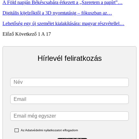
A Föld napján Békéscsabára érkezett a „Szeretem a papírt”…
Digitális kijelzőktől a 3D nyomtatásig – fókuszban az…
Lehetőség egy új személet kialakítására: magyar részvétellel…
Előző
Következő
1 A 17
Hírlevél feliratkozás
Az Adatvédelmi nyilatkozatot elfogadom