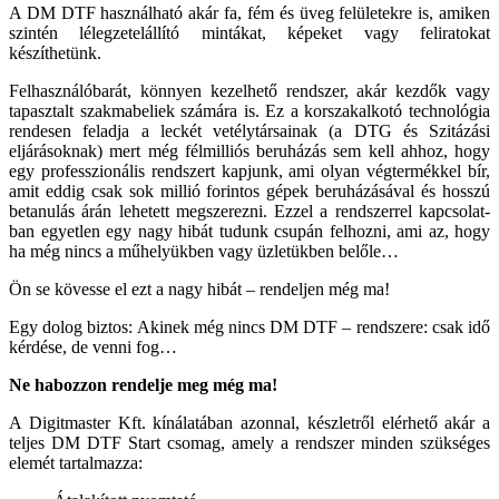
A DM DTF használható akár fa, fém és üveg felületek­re is, amiken
szintén lélegzetelállító mintákat, képeket vagy feliratokat
készíthetünk.
Felhasználóbarát, könnyen kezelhető rendszer, akár kezdők vagy
tapasztalt szakmabeliek számára is. Ez a korszakalkotó technológia
rendesen feladja a leckét vetélytársainak (a DTG és Szitázási
eljárások­nak) mert még félmilliós beruházás sem kell ahhoz, hogy
egy professzionális rendszert kapjunk, ami olyan végtermékkel bír,
amit eddig csak sok millió fo­rintos gépek beruházásával és hosszú
betanulás árán lehetett megszerezni. Ezzel a rendszerrel kapcsolat­
ban egyetlen egy nagy hibát tudunk csupán felhozni, ami az, hogy
ha még nincs a műhelyükben vagy üzle­tükben belőle…
Ön se kövesse el ezt a nagy hibát – rendeljen még ma!
Egy dolog biztos: Akinek még nincs DM DTF – rendszere: csak idő
kérdé­se, de venni fog…
Ne habozzon rendelje meg még ma!
A Digitmaster Kft. kínálatában azonnal, készletről elér­hető akár a
teljes DM DTF Start csomag, amely a rend­szer minden szükséges
elemét tartalmazza: