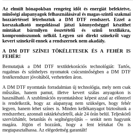
Az elmúlt hónapokban rengeteg időt és energiát befektetve,
minőségi alapanyagok felhasználásával és magas-szintű szakmai
hozzáértéssel létrehoztuk a DM DTF rendszert. Ezzel a
korszakalkotó megoldással játszi könnyedséggel készíthet
mintákat bármilyen összetételű és színű textíliákra,
kompromisszumok nélkül. Legyen szó direkt színekről vagy
kevert színekről ennek a rendszernek nem akadály.
A DM DTF SZÍNEI TÖKÉLETESEK ÉS A FEHÉR IS
FEHÉR!
Bemutatjuk a DM DTF textildekorációs technológiát: Tartós,
rugalmas és színhelyes nyomatok csúcsminő­ségben a DM DTF
festékrendszer jóvoltából, verhetet­len áron.
A DM DTF nyomtatás forradalmian új technológia, mely nem csak
műszálas, hanem pamut, illetve ke­vert szálas anyagokon is
használható. A szublimációs nyomtatáshoz képest azzal az előnnyel
is rendelkezik, hogy az alapanyag nem szükséges, hogy fehér
legyen, hanem lehet színes is. Minden kellékanyagot bizto­sítunk a
rendszerhez, azonnali raktárkészletről, akár 24 órán belül. Teljeskörű
szervízháttér, betanítás és segítségnyújtás – senkit nem hagyunk
magára. Jöjjön el hozzánk, hogy a fent leírtakat Ön is
megtapasztalhassa. Az elégedettség garantált!