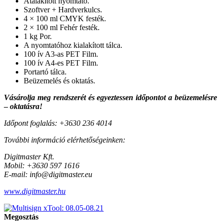
Átalakított nyomtató.
Szoftver + Hardverkulcs.
4 × 100 ml CMYK festék.
2 × 100 ml Fehér festék.
1 kg Por.
A nyomtatóhoz kialakított tálca.
100 ív A3-as PET Film.
100 ív A4-es PET Film.
Portartó tálca.
Beüzemelés és oktatás.
Vásárolja meg rendszerét és egyeztessen időpontot a beüzemelésre
–
oktatásra!
Időpont foglalás: +3630 236 4014
További információ elérhetőségeinken:
Digitmaster Kft.
Mobil: +3630 597 1616
E-mail: info@digitmaster.eu
www.digitmaster.hu
Megosztás