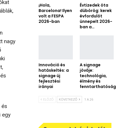
ókat
¡Hola,
Évtizedek óta
áblák,
Barcelona! Ilyen
dübörög: kerek
volt a FESPA
évfordulót
2026-ban
ünnepelt 2026-
ban a…
en
tt nagy
ő
nki
Innováció és
A signage
t,
hatáskeltés: a
jövője:
 és
signage új
technológia,
fejlesztési
élmény és
irányai
fenntarthatóság
ELŐZŐ
KÖVETKEZŐ
1 A 26
l és
i egy