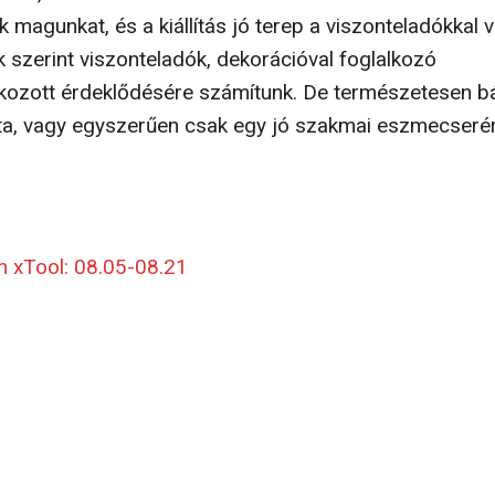
agunkat, és a kiállítás jó terep a viszonteladókkal v
k szerint viszonteladók, dekorációval foglalkozó
okozott érdeklődésére számítunk. De természe­tesen bá
álata, vagy egyszerűen csak egy jó szakmai eszmecseré