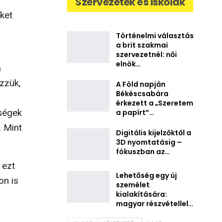
Szervezetek és iskolák
ket
Történelmi választás
a brit szakmai
szervezetnél: női
elnök…
a
ezzük,
A Föld napján
Békéscsabára
érkezett a „Szeretem
iségek
a papírt”…
. Mint
Digitális kijelzőktől a
3D nyomtatásig –
fókuszban az…
 ezt
Lehetőség egy új
on is
személet
kialakítására:
magyar részvétellel…