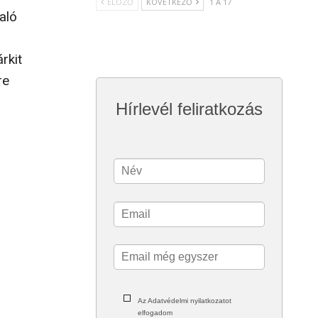
ELŐZŐ
KÖVETKEZŐ
1 A 17
aló
rkit
re
Hírlevél feliratkozás
Az Adatvédelmi nyilatkozatot
elfogadom