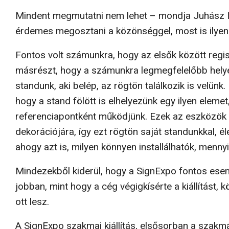
Mindent megmutatni nem lehet – mondja Juhász Is
érdemes megosztani a közönséggel, most is ilyen
Fontos volt számunkra, hogy az elsők között regis
másrészt, hogy a számunkra legmegfelelőbb helyet 
standunk, aki belép, az rögtön találkozik is velünk. 
hogy a stand fölött is elhelyezünk egy ilyen eleme
referenciapontként működjünk. Ezek az esz­közök i
dekorációjára, így ezt rögtön saját standunkkal, é
ahogy azt is, milyen könnyen installálhatók, menn
Mindezekből kiderül, hogy a SignExpo fontos esem
jobban, mint hogy a cég végigkísérte a kiállítást, k
ott lesz.
A SignExpo szakmai kiállítás, elsősorban a szakmá