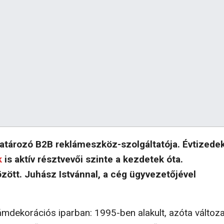
tározó B2B reklámeszköz-szolgáltatója. Évtizedek
k
is aktív résztvevői szinte a kezdetek óta.
özött. Juhász Istvánnal, a cég ügyvezetőjével
ám­dekorációs iparban: 1995-ben alakult, azóta válto­za