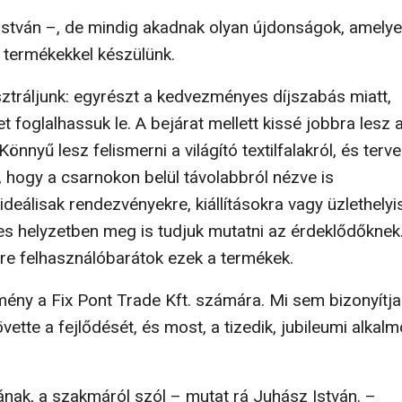
tván –, de mindig akadnak olyan újdonságok, ame­lye
 termékekkel készülünk.
zt­ráljunk: egyrészt a kedvezményes díjszabás miatt,
foglalhassuk le. A bejárat mellett kissé jobbra lesz 
Könnyű lesz felismerni a világító textilfalakról, és terv
t, hogy a csarnokon belül távolabbról nézve is
deálisak rendezvényekre, kiállításokra vagy üzlethely
les helyzetben meg is tudjuk mutatni az érdeklődőknek
yire felhasználóbarátok ezek a termékek.
ény a Fix Pont Trade Kft. számára. Mi sem bizonyítja
övette a fejlődését, és most, a tizedik, jubileumi alkalm
­nak, a szakmáról szól – mutat rá Juhász István. –