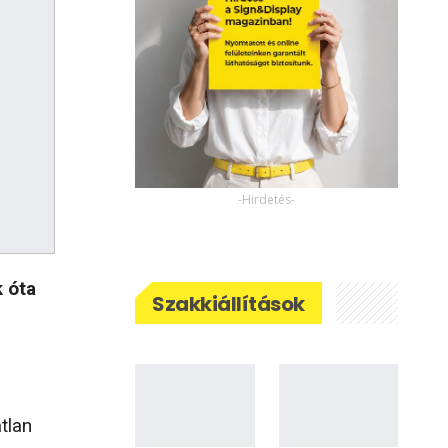
-Hirdetés-
 óta
Szakkiállítások
tlan