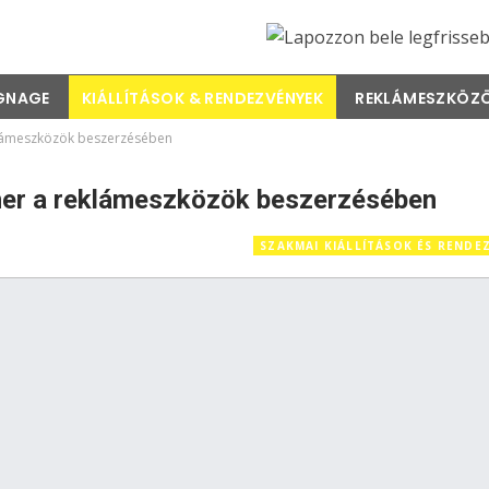
IGNAGE
KIÁLLÍTÁSOK & RENDEZVÉNYEK
REKLÁMESZKÖZ
reklámeszközök beszerzésében
rtner a reklámeszközök beszerzésében
SZAKMAI KIÁLLÍTÁSOK ÉS RENDE