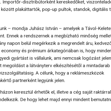
. Importőr-disztribútorként kereskedőket, viszontelad
 között plakáttartók, pop-up pultok, standok, digitális t
yunk – mondja Juhász István – amelyek a Távol-Ke­let
int. Ennek a rendszernek a megbízható minőség melle
ány napon belül megérkezik a megren­delt áru, kedvez
tő economy és prémium árkategó­riában is, hogy minde
edi gyártást is vállalunk, ami nemcsak logózást jelen
 megoldást a lát­ványterv elkészítésétől a mintadarab
vizszolgáltatá­sig. A célunk, hogy a reklámeszközök
értő partnerként legyünk jelen.
on keresztül érhetők el, illetve a cég saját raktár­ra
elkezik. De hogy lehet majd ennyi mindent bemutatn