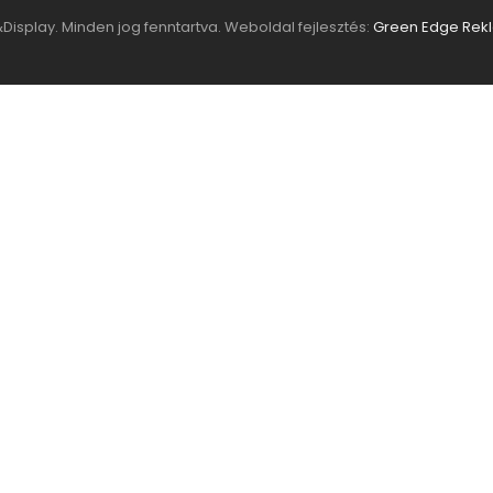
Display. Minden jog fenntartva.
Weboldal fejlesztés:
Green Edge Re