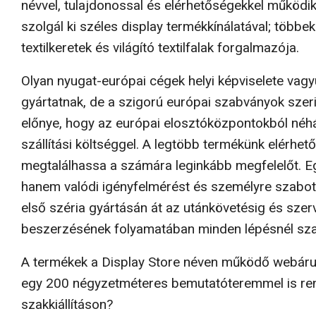
névvel, tulajdonossal és elérhetőségekkel működik
szolgál ki széles display termékkíná­latával; többek
textilkeretek és világító textilfalak forgalmazója.
Olyan nyugat-európai cégek helyi képviselete va­g
gyártatnak, de a szigorú európai szabványok szer
előnye, hogy az európai elosztóközpon­tokból néh
szállítási költséggel. A legtöbb termékünk elérhe
megtalálhassa a számára leginkább megfelelőt. Egy
hanem valódi igény­felmérést és személyre szabott
első széria gyártásán át az utánkövetésig és szer
beszerzésének folyamatában minden lépésnél szak
A termékek a Display Store néven működő webáru­ház
egy 200 négyzetméteres bemutatóteremmel is rend
szakkiállításon?