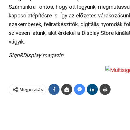
Számunkra fontos, hogy ott legyünk, megmutassuk m
kapcsolatépítésre is. Így az előzetes várakozá­sun
szakemberek, feliratkészítők, digitális nyomdák f
szívesen látunk, akit érdekel a Display Store kín
vágyik.
Sign&Display magazin
Megosztás